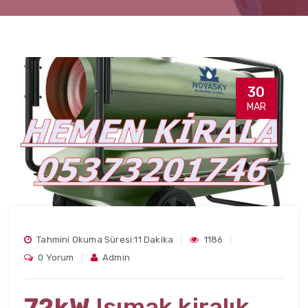
30
MAR
Tahmini Okuma Süresi:11 Dakika
1186
0 Yorum
Admin
72kW
Isımak kiralık