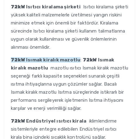
72kW
Isıtıcı kiralama şirketi
Isıtıcı kiralama şirketi
yüksek kaliteli malzemelerle üretilmesi yangın riskini
minimize etmek için önemli bir faktördür. Kiralama
sürecinde Isıtıcı kiralama şirketi kullanım talimatlarına
uygun olarak kullanılması ve güvenlik önlemlerinin
alınması önemlidir.
72kW
Isımak kiralık mazotlu
:
72kW
Isımak
kiralık mazotlu
mazotlu ısıtıcı Isımak kiralık mazotlu
seçeneği farklı kapasite seçenekleri sunarak çeşitli
ısıtma ihtiyaçlarına uygun çözümler sağlar. Bacalı
Isımak kiralık mazotlu Isıtma süreçlerinde istikrarlı bir
performans sergileyerek işletmenin Isıtma ihtiyacını
karşılar ve enerji verimliliği sağlar.
72kW
Endüstriyel ısıtıcı kirala
iklimlendirme
sistemleriyle entegre edilebilen Endüstriyel ısıtıcı
kirala bina içindeki sıcaklık kontrolünü sağlar.