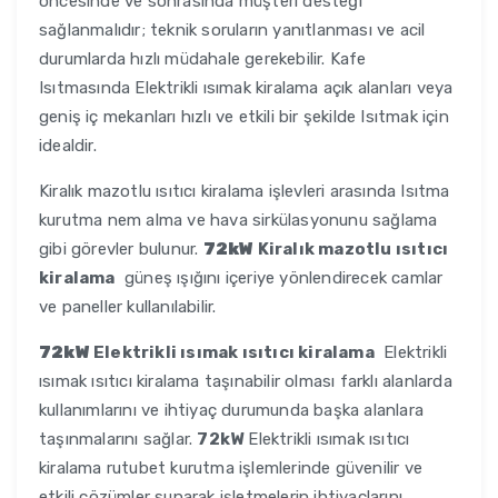
öncesinde ve sonrasında müşteri desteği
sağlanmalıdır; teknik soruların yanıtlanması ve acil
durumlarda hızlı müdahale gerekebilir. Kafe
Isıtmasında Elektrikli ısımak kiralama açık alanları veya
geniş iç mekanları hızlı ve etkili bir şekilde Isıtmak için
idealdir.
Kiralık mazotlu ısıtıcı kiralama işlevleri arasında Isıtma
kurutma nem alma ve hava sirkülasyonunu sağlama
gibi görevler bulunur.
72kW
Kiralık mazotlu ısıtıcı
kiralama
güneş ışığını içeriye yönlendirecek camlar
ve paneller kullanılabilir.
72kW
Elektrikli ısımak ısıtıcı kiralama
Elektrikli
ısımak ısıtıcı kiralama taşınabilir olması farklı alanlarda
kullanımlarını ve ihtiyaç durumunda başka alanlara
taşınmalarını sağlar.
72kW
Elektrikli ısımak ısıtıcı
kiralama rutubet kurutma işlemlerinde güvenilir ve
etkili çözümler sunarak işletmelerin ihtiyaçlarını