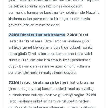
şirketi Mazotlu kiralama ısıtıcı düzenli bakımını yapmalı
ve teknik sorunlar için hızlı bir şekilde çözüm
sunmalıdır. Isınma ve kurutma teknolojilerinde Mazotlu
kiralama ısıtıcı çevre dostu bir seçenek olmasıyla
çevresel etkileri minimize eder.
72kW
Dizel ısıtıcılar kiralama
:
72kW
Dizel
ısıtıcılar kiralama
Dizel ısıtıcılar kiralama gücü
arttıkça genellikle kiralama ücreti de yükselir çünkü
daha güçlü Dizel ısıtıcılar kiralama daha fazla yakıt
tüketir. Dizel ısıtıcılar kiralama Isıtma işlemlerinde
düşük bakım gereksinimi ve uzun ömürlü kullanım
sunarak işletmelerin maliyetlerini düşürür.
72kW
Isıtıcı kiralama şirketleri
Isıtıcı kiralama
şirketleri aşırı voltaj koruması elektriksel aşırı voltaj
durumlarında ısıtıcıyı korur ve güvenliği sağlar.
72kW
Isıtıcı kiralama şirketleri nem ve rutubetin neden
olduğu kötü kokuları engelleyerek iç mekan kalitesini