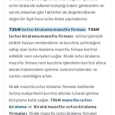
ısıtıcı kiralande kullanım kolaylığı bakım gereksinimi ve
servis imkanları gibi faktörleri de değerlendirerek
doğru bir Açık hava ısıtıcı kirala yapmalısınız.
72kW
Isıtıcı kiralama mazotlu firması
:
72kW
Isıtıcı kiralama mazotlu firması
ısıtma işlemiyle
birlikte havayı nemlendirme ve kurutma yeteneğine
sahip olan Isıtıcı kiralama mazotlu firması kontrol
edilebilir nem seviyeleri sağlar. Kiralık Isıtıcı kiralama
mazotlu firması nem kurutma işlemlerini kontrol altına
alarak malzemelerin işlenme sürecini hızlandırır ve
üretim verimliliğini artırır.
Kiralık mazotlu ısıtıcı kiralama firmaları kafelerde
Isıtma maliyetlerini kontrol altında tutarak işletme
bütçesine katkı sağlar.
72kW
mazotlu ısıtıcı
kiralama
ve
Kiralık mazotlu ısıtıcı kiralama
firmaları
Kiralık mazotlu ısıtıcı kiralama firmaları