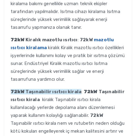
kiralama bakımı genellikle uzman teknik ekipler
tarafından yapılmalıdır. Isıtma cihazı kiralama Isıtma
süreçlerinde yüksek verimlilik sağlayarak enerji
tasarrufu yapmanıza olanak tanır.
72kW
Kiralık mazotlu ısıtıcı
:
72kW
mazotlu
ısıtıcı kiralama
kiralık Kiralık mazotlu ısıtıcı özellikleri
işyerlerinde kullanımı kolay ve pratik bir ısıtma çözümü
sunar. Endüstriyel Kiralık mazotlu ısıtıcı Isıtma
süreçlerinde yüksek verimlilik sağlar ve enerji
tasarrufuna yardımcı olur.
72kW
Taşınabilir ısıtıcı kirala
:
72kW
Taşınabilir
ısıtıcı kirala
kiralık Taşınabilir ısıtıcı kirala
kullanılacağı yerlerde depolama alanı düzenlemesi
yaparak kullanım kolaylığı sağlanabilir.
72kW
Taşınabilir ısıtıcı kirala nem ve rutubetin neden olduğu
kötü kokuları engelleyerek iç mekan kalitesini artırır ve