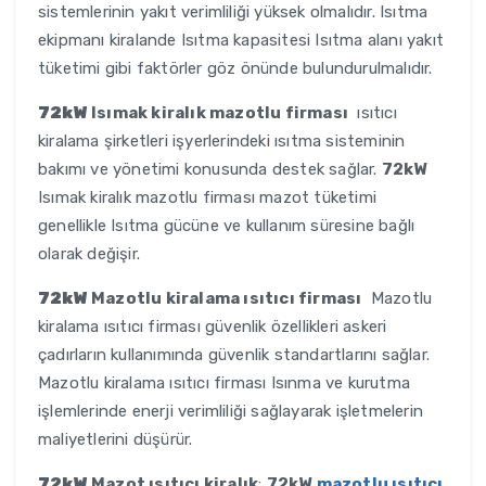
sistemlerinin yakıt verimliliği yüksek olmalıdır. Isıtma
ekipmanı kiralande Isıtma kapasitesi Isıtma alanı yakıt
tüketimi gibi faktörler göz önünde bulundurulmalıdır.
72kW
Isımak kiralık mazotlu firması
ısıtıcı
kiralama şirketleri işyerlerindeki ısıtma sisteminin
bakımı ve yönetimi konusunda destek sağlar.
72kW
Isımak kiralık mazotlu firması mazot tüketimi
genellikle Isıtma gücüne ve kullanım süresine bağlı
olarak değişir.
72kW
Mazotlu kiralama ısıtıcı firması
Mazotlu
kiralama ısıtıcı firması güvenlik özellikleri askeri
çadırların kullanımında güvenlik standartlarını sağlar.
Mazotlu kiralama ısıtıcı firması Isınma ve kurutma
işlemlerinde enerji verimliliği sağlayarak işletmelerin
maliyetlerini düşürür.
72kW
Mazot ısıtıcı kiralık
:
72kW
mazotlu ısıtıcı