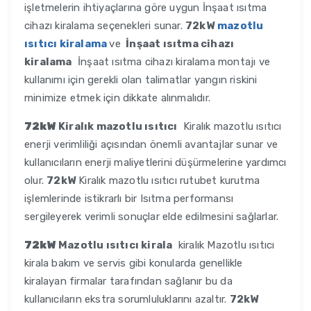
işletmelerin ihtiyaçlarına göre uygun İnşaat ısıtma
cihazı kiralama seçenekleri sunar.
72kW
mazotlu
ısıtıcı kiralama
ve
İnşaat ısıtma cihazı
kiralama
İnşaat ısıtma cihazı kiralama montajı ve
kullanımı için gerekli olan talimatlar yangın riskini
minimize etmek için dikkate alınmalıdır.
72kW
Kiralık mazotlu ısıtıcı
Kiralık mazotlu ısıtıcı
enerji verimliliği açısından önemli avantajlar sunar ve
kullanıcıların enerji maliyetlerini düşürmelerine yardımcı
olur.
72kW
Kiralık mazotlu ısıtıcı rutubet kurutma
işlemlerinde istikrarlı bir Isıtma performansı
sergileyerek verimli sonuçlar elde edilmesini sağlarlar.
72kW
Mazotlu ısıtıcı kirala
kiralık Mazotlu ısıtıcı
kirala bakım ve servis gibi konularda genellikle
kiralayan firmalar tarafından sağlanır bu da
kullanıcıların ekstra sorumluluklarını azaltır.
72kW