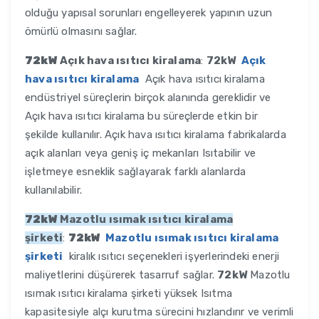
olduğu yapısal sorunları engelleyerek yapının uzun
ömürlü olmasını sağlar.
72kW
Açık hava ısıtıcı kiralama
:
72kW
Açık
hava ısıtıcı kiralama
Açık hava ısıtıcı kiralama
endüstriyel süreçlerin birçok alanında gereklidir ve
Açık hava ısıtıcı kiralama bu süreçlerde etkin bir
şekilde kullanılır. Açık hava ısıtıcı kiralama fabrikalarda
açık alanları veya geniş iç mekanları Isıtabilir ve
işletmeye esneklik sağlayarak farklı alanlarda
kullanılabilir.
72kW
Mazotlu ısımak ısıtıcı kiralama
şirketi
:
72kW
Mazotlu ısımak ısıtıcı kiralama
şirketi
kiralık ısıtıcı seçenekleri işyerlerindeki enerji
maliyetlerini düşürerek tasarruf sağlar.
72kW
Mazotlu
ısımak ısıtıcı kiralama şirketi yüksek Isıtma
kapasitesiyle alçı kurutma sürecini hızlandırır ve verimli