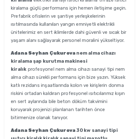
kiralama
elektrikli sanayi ısıtıcı kiralama trifaze ısıtıcı
kiralama güçlü performans için hemen iletişime geçin.
Prefabrik ofislerin ve şantiye yerleşkelerinin
ısıtılmasında kullanılan yangın emniyetli elektrikli
ünitelerimiz en sert iklimlerde dahi güvenli ve sıcak bir
yaşam alanı sağlayarak personel moralini yükseltiyor.
Adana Seyhan Çukurova
nem alma cihazı
kiralama şap kurutma makinesi
kiralık
profesyonel nem alma cihazı sanayi tipi nem
alma cihazı sürekli performans için bize yazın. Yüksek
katlı rezidans inşaatlarında kolon ve kirişlerin donma
riskini ortadan kaldıran profesyonel ısıtıcılarımız kışın
en sert aylarında bile beton döküm takvimini
koruyarak projenizi planlanan tarihten önce
bitirmenize olanak tanıyor.
Adana Seyhan Çukurova
30 kw sanayi tipi
ısıtıcı kiralık kiralık sanayi tipi mazotlu