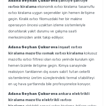
Adana Seyhan Çukurova
şantiye şantiye
ısıtıcı kiralama
ekonomik ısıtıcı kiralama tasarruflu
ısıtıcı kiralama uygun seçenekler için hemen iletişime
geçin. Kiralık ısıtıcı filomuzdaki her bir makine
operasyon öncesi uzaktan izleme sistemleriyle
donatılarak yakıt durumu ve çalışma saati
merkezimizden anlık takip ediliyor.
Adana Seyhan Çukurova
inşaat ısıtıcı
kiralama mazotlu ısımak ısıtıcı kiralama
kokusuz
mazotlu ısıtıcı filtresi olan ısıtıcı yerinde kurulum için
hemen bizimle iletişime geçin. Kimya sanayinde
reaksiyon tanklarının dış ısısını sabit tutan ceketli
sistemlerimiz üretim süreçlerindeki termal stabiliteyi
en uç hava şartlarında bile profesyonelce koruyor.
Adana Seyhan Çukurova
ankara elektrikli
kiralama mazotlu elektrikli ısıtıcı