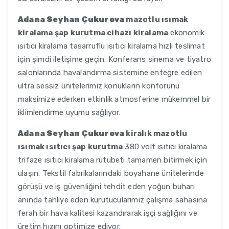
Adana Seyhan Çukurova
mazotlu ısımak
kiralama şap kurutma cihazı kiralama
ekonomik
ısıtıcı kiralama tasarruflu ısıtıcı kiralama hızlı teslimat
için şimdi iletişime geçin. Konferans sinema ve tiyatro
salonlarında havalandırma sistemine entegre edilen
ultra sessiz ünitelerimiz konukların konforunu
maksimize ederken etkinlik atmosferine mükemmel bir
iklimlendirme uyumu sağlıyor.
Adana Seyhan Çukurova
kiralık mazotlu
ısımak ısıtıcı şap kurutma
380 volt ısıtıcı kiralama
trifaze ısıtıcı kiralama rutubeti tamamen bitirmek için
ulaşın. Tekstil fabrikalarındaki boyahane ünitelerinde
görüşü ve iş güvenliğini tehdit eden yoğun buharı
anında tahliye eden kurutucularımız çalışma sahasına
ferah bir hava kalitesi kazandırarak işçi sağlığını ve
üretim hızını optimize ediyor.