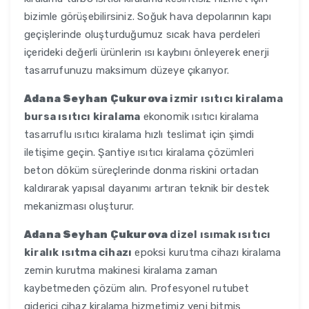
bizimle görüşebilirsiniz. Soğuk hava depolarının kapı
geçişlerinde oluşturduğumuz sıcak hava perdeleri
içerideki değerli ürünlerin ısı kaybını önleyerek enerji
tasarrufunuzu maksimum düzeye çıkarıyor.
Adana Seyhan Çukurova
izmir ısıtıcı kiralama
bursa ısıtıcı kiralama
ekonomik ısıtıcı kiralama
tasarruflu ısıtıcı kiralama hızlı teslimat için şimdi
iletişime geçin. Şantiye ısıtıcı kiralama çözümleri
beton döküm süreçlerinde donma riskini ortadan
kaldırarak yapısal dayanımı artıran teknik bir destek
mekanizması oluşturur.
Adana Seyhan Çukurova
dizel ısımak ısıtıcı
kiralık ısıtma cihazı
epoksi kurutma cihazı kiralama
zemin kurutma makinesi kiralama zaman
kaybetmeden çözüm alın. Profesyonel rutubet
giderici cihaz kiralama hizmetimiz yeni bitmiş