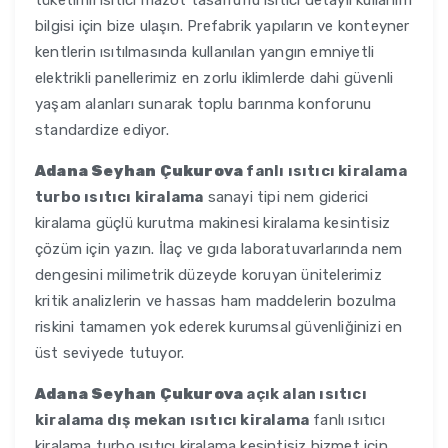
tüketimli ısıtıcı mazot tasarruflu ısıtıcı detaylı kullanım
bilgisi için bize ulaşın. Prefabrik yapıların ve konteyner
kentlerin ısıtılmasında kullanılan yangın emniyetli
elektrikli panellerimiz en zorlu iklimlerde dahi güvenli
yaşam alanları sunarak toplu barınma konforunu
standardize ediyor.
Adana Seyhan Çukurova
fanlı ısıtıcı kiralama
turbo ısıtıcı kiralama
sanayi tipi nem giderici
kiralama güçlü kurutma makinesi kiralama kesintisiz
çözüm için yazın. İlaç ve gıda laboratuvarlarında nem
dengesini milimetrik düzeyde koruyan ünitelerimiz
kritik analizlerin ve hassas ham maddelerin bozulma
riskini tamamen yok ederek kurumsal güvenliğinizi en
üst seviyede tutuyor.
Adana Seyhan Çukurova
açık alan ısıtıcı
kiralama dış mekan ısıtıcı kiralama
fanlı ısıtıcı
kiralama turbo ısıtıcı kiralama kesintisiz hizmet için