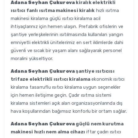
Adana Seyhan Çukurova
kiralık elektrikli
ısıtıcı fanlı ısıtma makinesi kiralık
hızlı ısıtma
makinesi kiralama güçlü ısıtıcı kiralama acil
ihtiyaçlarınız için hemen ulaşın. Prefabrik ofislerin ve
şantiye yerleşkelerinin ısıtılmasında kullanılan yangın
emniyetli elektrikli ünitelerimiz en sert iklimlerde dahi
güvenli ve sıcak bir yaşam alanı sağlayarak personel
moralini yükseltiyor.
Adana Seyhan Çukurova
şantiye ısıtıcısı
trifaze elektrikli ısıtıcı kiralama
ekonomik ısıtıcı
kiralama tasarruflu ısıtıcı kiralama uygun seçenekler
için hemen iletişime geçin. Çadır ısıtma sistemi
kiralama sistemleri açık alan organizasyonlarında dış
hava koşullarından bağımsız konforlu bir ortam sağlar.
Adana Seyhan Çukurova
güçlü nem kurutma
makinesi hızlı nem alma cihazı
iftar çadırı ısıtıcı