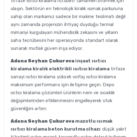
trifaze ısıtıcı kiralama rutubeti tamamen bitirmek için
ulaşın. Sektörün en teknolojik kiralık ısımak parkuruna
sahip olan markamız sadece bir makine teslimatı değil
aynı zamanda projenizin ihtiyaç duyduğu termal
mimariyi kurgulayan mühendislik zekasını ve yılların
saha tecrübesini her operasyonda standart olarak
sunarak mutlak güven inşa ediyor.
Adana Seyhan Çukurova
inşaat ısıtıcı
kiralama kiralık elektrikli ısıtıcı kiralama
trifaze
sanayi ısıtıcı kiralama yüksek voltaj ısıtıcı kiralama
maksimum performans için iletişime geçin. Depo
ısıtıcı kiralama çözümleri ürünlerin nem ve sıcaklık
değişimlerinden etkilenmesini engelleyerek stok
güvenliğini artırır.
Adana Seyhan Çukurova
mazotlu ısımak
ısıtıcı kiralama beton kurutma cihazı
düşük yakıt