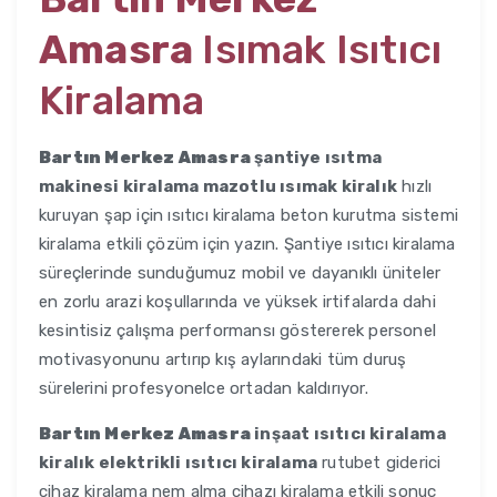
Amasra
Isımak Isıtıcı
Kiralama
Bartın Merkez Amasra
şantiye ısıtma
makinesi kiralama mazotlu ısımak kiralık
hızlı
kuruyan şap için ısıtıcı kiralama beton kurutma sistemi
kiralama etkili çözüm için yazın. Şantiye ısıtıcı kiralama
süreçlerinde sunduğumuz mobil ve dayanıklı üniteler
en zorlu arazi koşullarında ve yüksek irtifalarda dahi
kesintisiz çalışma performansı göstererek personel
motivasyonunu artırıp kış aylarındaki tüm duruş
sürelerini profesyonelce ortadan kaldırıyor.
Bartın Merkez Amasra
inşaat ısıtıcı kiralama
kiralık elektrikli ısıtıcı kiralama
rutubet giderici
cihaz kiralama nem alma cihazı kiralama etkili sonuç