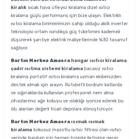
kiralık
sıcak hava üfleyici kiralama dizel ısıtıcı
kiralama güçlü performans için bize ulaşın. Elektrikli
ısıtıcı kiralama birimlerimizin sahip olduğu akıllı inverter
teknolojisi ortam ısındıkça güç tüketimini kademeli
düşürerek şantiye elektrik maliyetlerinde %30 tasarruf
sağlıyor.
Bartın Merkez Amasra
hangar ısıtıcı kiralama
çadır ısıtma sistemi kiralama
bacasız ısıtıcı
kiralama portatif ısıtıcı kiralama uzman ekibimizden
destek almak için arayın. Rutubetli bodrum katlarda
ve sığınaklarda kullanılan profesyonel nem alma
cihazlarımız ağır kokuyu ve ıslaklığı iyonize ederek bu
ölü alanları değerli ticari depolara dönüştürüyor.
Bartın Merkez Amasra
ısımak ısımak
kiralama
kokusuz mazotlu ısıtıcı filtresi olan ısıtıcı
yerinde kurulum için hemen bizimle iletişime geçin.