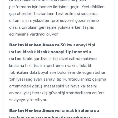
ısıtıcı kiralama trifaze ısıtıcı kiralama güçlü
performans için hemen iletişime geçin. Yeni dökülen
şap altındaki tesisatların test edilmesi sırasında
ortam ısısını yükselten profesyonel çözümlerimiz
olası sızıntıların genleşme yoluyla erken teşhis
edilmesine yardımcı oluyor.
Bartın Merkez Amasra
30 kw sanayi tipi
ısıtıcı kiralık kiralık sanayi tipi mazotlu
ısıtıcı
kiralık şantiye ısıtıcı dizel ısıtma makinesi
kiralama hızlı teslim için hemen yazın. Tekstil
fabrikalarındaki boyahane bölümlerinde yoğun buhar
tahliyesi sağlayan sanayi tipi kurutucularımız çalışma
ortamındaki görüş mesafesini ve hava kalitesini
anında iyileştirerek iş güvenliği standartlarını en üst
seviyeye yükseltiyor.
Bartın Merkez Amasra
ısımak kiralama su
baskını sonrası nem kurutma makinesi