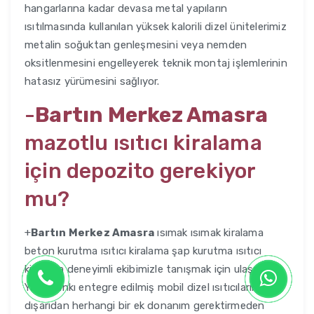
hangarlarına kadar devasa metal yapıların
ısıtılmasında kullanılan yüksek kalorili dizel ünitelerimiz
metalin soğuktan genleşmesini veya nemden
oksitlenmesini engelleyerek teknik montaj işlemlerinin
hatasız yürümesini sağlıyor.
-
Bartın Merkez Amasra
mazotlu ısıtıcı kiralama
için depozito gerekiyor
mu?
+
Bartın Merkez Amasra
ısımak ısımak kiralama
beton kurutma ısıtıcı kiralama şap kurutma ısıtıcı
kiralama deneyimli ekibimizle tanışmak için ulaşın.
Yakıt tankı entegre edilmiş mobil dizel ısıtıcılarımız
dışarıdan herhangi bir ek donanım gerektirmeden