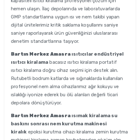
kapasiteli ısıtıcı kiralama profesyonel çözüm için
hemen ulaşın. İlaç depolarında ve laboratuvarlarda
GMP standartlarına uygun ısı ve nem takibi yapan
dijital ünitelerimiz kritik saklama koşullarını saniye
saniye raporlayarak ürün güvenliğinizi uluslararası
denetim standartlarına taşıyor.
Bartın Merkez Amasra
ısıtıcılar endüstriyel
ısıtıcı kiralama
bacasız ısıtıcı kiralama portatif
ısıtıcı kiralama doğru cihaz seçimi için destek alın.
Rutubetli bodrum katlarda ve sığınaklarda kullanılan
profesyonel nem alma cihazlarımız ağır kokuyu ve
ıslaklığı iyonize ederek bu ölü alanları değerli ticari
depolara dönüştürüyor.
Bartın Merkez Amasra
ısımak kiralama su
baskını sonrası nem kurutma makinesi
kiralık
epoksi kurutma cihazı kiralama zemin kurutma