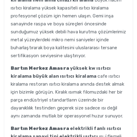
kiralama nem alma cihazı kiralama
büyük hacim
ısıtıcı kiralama yüksek kapasiteli ısıtıcı kiralama
profesyonel çözüm için hemen ulaşın. Gemi inşa
sanayinde raspa ve boya süreçleri öncesinde
sunduğumuz yüksek debili hava kurutma çözümlerimiz
metal yüzeylerdeki mikro nemi saniyeler içinde
buharlaştırarak boya kalitesini uluslararası tersane
sertifikasyon seviyesine ulaştırıyor.
Bartın Merkez Amasra
yüksek kw ısıtıcı
kiralama büyük alan ısıtıcı kiralama
cafe ısıtıcı
kiralama restoran ısıtıcı kiralama anında destek almak
için bizimle görüşün. Kiralık ısımak filomuzdaki her bir
parça endüstriyel standartların üzerinde bir
dayanıklılık testinden geçerek size sadece ısı değil
aynı zamanda mutlak bir operasyonel huzur sunuyor.
Bartın Merkez Amasra
elektrikli fanlı ısıtıcı
kiralama sanayi tipi elektrikli ısıtıcı
ısı üflemeli