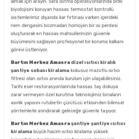
almak için arayın. Sera ısıtma operasyonlarında bitki
biyolojisini koruyan hassas termostat kontrollü
sistemlerimiz dışarıda kar fırtınası varken içerideki
nem dengesini bozmadan homojen bir ısı perdesi
oluşturarak en hassas mahsullerinizin güvenle
büyümesini sağlayan profesyonel bir koruma kalkanı
görevi üstleniyor.
Bartın Merkez Amasra
dizel ısıtıcı kiralık
şantiye sobası kiralama
kokusuz mazotlu ısıtıcı
filtresi olan ısıtıcı anında kurulum için ulaşabilirsiniz.
Tarihi eser restorasyonlarında hassas taş dokuya
zarar vermeyen özel kurutma teknolojimiz binaların
asırlık yapısını rutubetin çürütücü etkisinden bilimsel
yöntemlerle arındırarak geleceğe güvenle taşıyor.
Bartın Merkez Amasra
şantiye şantiye ısıtıcı
kiralama
büyük hacim ısıtıcı kiralama yüksek