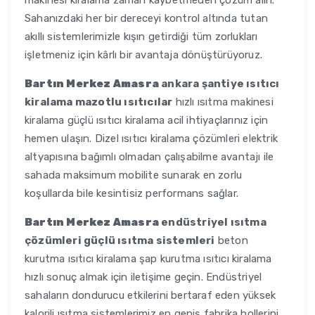
makinesi kiralama zaman kaybetmeden çözüm alın.
Sahanızdaki her bir dereceyi kontrol altında tutan
akıllı sistemlerimizle kışın getirdiği tüm zorlukları
işletmeniz için kârlı bir avantaja dönüştürüyoruz.
Bartın Merkez Amasra
ankara şantiye ısıtıcı
kiralama mazotlu ısıtıcılar
hızlı ısıtma makinesi
kiralama güçlü ısıtıcı kiralama acil ihtiyaçlarınız için
hemen ulaşın. Dizel ısıtıcı kiralama çözümleri elektrik
altyapısına bağımlı olmadan çalışabilme avantajı ile
sahada maksimum mobilite sunarak en zorlu
koşullarda bile kesintisiz performans sağlar.
Bartın Merkez Amasra
endüstriyel ısıtma
çözümleri güçlü ısıtma sistemleri
beton
kurutma ısıtıcı kiralama şap kurutma ısıtıcı kiralama
hızlı sonuç almak için iletişime geçin. Endüstriyel
sahaların dondurucu etkilerini bertaraf eden yüksek
kalorili ısıtma sistemlerimiz en geniş fabrika hollerini