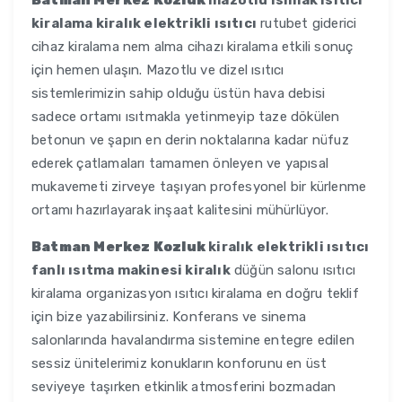
Batman Merkez Kozluk
mazotlu ısımak ısıtıcı
kiralama kiralık elektrikli ısıtıcı
rutubet giderici
cihaz kiralama nem alma cihazı kiralama etkili sonuç
için hemen ulaşın. Mazotlu ve dizel ısıtıcı
sistemlerimizin sahip olduğu üstün hava debisi
sadece ortamı ısıtmakla yetinmeyip taze dökülen
betonun ve şapın en derin noktalarına kadar nüfuz
ederek çatlamaları tamamen önleyen ve yapısal
mukavemeti zirveye taşıyan profesyonel bir kürlenme
ortamı hazırlayarak inşaat kalitesini mühürlüyor.
Batman Merkez Kozluk
kiralık elektrikli ısıtıcı
fanlı ısıtma makinesi kiralık
düğün salonu ısıtıcı
kiralama organizasyon ısıtıcı kiralama en doğru teklif
için bize yazabilirsiniz. Konferans ve sinema
salonlarında havalandırma sistemine entegre edilen
sessiz ünitelerimiz konukların konforunu en üst
seviyeye taşırken etkinlik atmosferini bozmadan