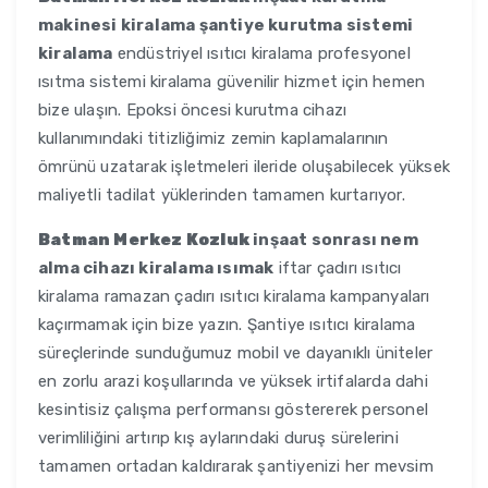
makinesi kiralama şantiye kurutma sistemi
kiralama
endüstriyel ısıtıcı kiralama profesyonel
ısıtma sistemi kiralama güvenilir hizmet için hemen
bize ulaşın. Epoksi öncesi kurutma cihazı
kullanımındaki titizliğimiz zemin kaplamalarının
ömrünü uzatarak işletmeleri ileride oluşabilecek yüksek
maliyetli tadilat yüklerinden tamamen kurtarıyor.
Batman Merkez Kozluk
inşaat sonrası nem
alma cihazı kiralama ısımak
iftar çadırı ısıtıcı
kiralama ramazan çadırı ısıtıcı kiralama kampanyaları
kaçırmamak için bize yazın. Şantiye ısıtıcı kiralama
süreçlerinde sunduğumuz mobil ve dayanıklı üniteler
en zorlu arazi koşullarında ve yüksek irtifalarda dahi
kesintisiz çalışma performansı göstererek personel
verimliliğini artırıp kış aylarındaki duruş sürelerini
tamamen ortadan kaldırarak şantiyenizi her mevsim