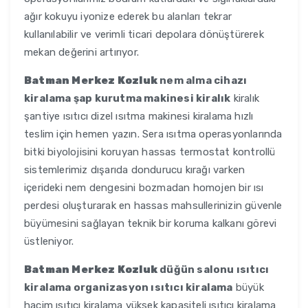
ağır kokuyu iyonize ederek bu alanları tekrar
kullanılabilir ve verimli ticari depolara dönüştürerek
mekan değerini artırıyor.
Batman Merkez Kozluk
nem alma cihazı
kiralama şap kurutma makinesi kiralık
kiralık
şantiye ısıtıcı dizel ısıtma makinesi kiralama hızlı
teslim için hemen yazın. Sera ısıtma operasyonlarında
bitki biyolojisini koruyan hassas termostat kontrollü
sistemlerimiz dışarıda dondurucu kırağı varken
içerideki nem dengesini bozmadan homojen bir ısı
perdesi oluşturarak en hassas mahsullerinizin güvenle
büyümesini sağlayan teknik bir koruma kalkanı görevi
üstleniyor.
Batman Merkez Kozluk
düğün salonu ısıtıcı
kiralama organizasyon ısıtıcı kiralama
büyük
hacim ısıtıcı kiralama yüksek kapasiteli ısıtıcı kiralama