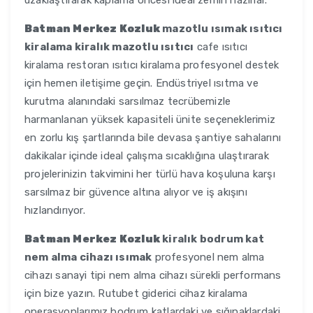
uzaklaştırarak kaplama öncesi ideal zemin hazırlar.
Batman Merkez Kozluk
mazotlu ısımak ısıtıcı
kiralama kiralık mazotlu ısıtıcı
cafe ısıtıcı
kiralama restoran ısıtıcı kiralama profesyonel destek
için hemen iletişime geçin. Endüstriyel ısıtma ve
kurutma alanındaki sarsılmaz tecrübemizle
harmanlanan yüksek kapasiteli ünite seçeneklerimiz
en zorlu kış şartlarında bile devasa şantiye sahalarını
dakikalar içinde ideal çalışma sıcaklığına ulaştırarak
projelerinizin takvimini her türlü hava koşuluna karşı
sarsılmaz bir güvence altına alıyor ve iş akışını
hızlandırıyor.
Batman Merkez Kozluk
kiralık bodrum kat
nem alma cihazı ısımak
profesyonel nem alma
cihazı sanayi tipi nem alma cihazı sürekli performans
için bize yazın. Rutubet giderici cihaz kiralama
operasyonlarımız bodrum katlardaki ve sığınaklardaki