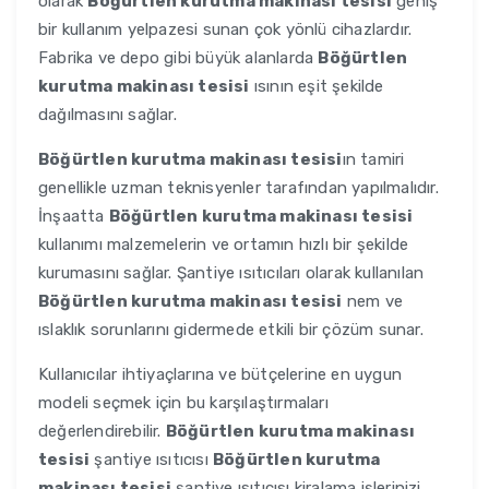
olarak
Böğürtlen kurutma makinası tesisi
geniş
bir kullanım yelpazesi sunan çok yönlü cihazlardır.
Fabrika ve depo gibi büyük alanlarda
Böğürtlen
kurutma makinası tesisi
ısının eşit şekilde
dağılmasını sağlar.
Böğürtlen kurutma makinası tesisi
ın tamiri
genellikle uzman teknisyenler tarafından yapılmalıdır.
İnşaatta
Böğürtlen kurutma makinası tesisi
kullanımı malzemelerin ve ortamın hızlı bir şekilde
kurumasını sağlar. Şantiye ısıtıcıları olarak kullanılan
Böğürtlen kurutma makinası tesisi
nem ve
ıslaklık sorunlarını gidermede etkili bir çözüm sunar.
Kullanıcılar ihtiyaçlarına ve bütçelerine en uygun
modeli seçmek için bu karşılaştırmaları
değerlendirebilir.
Böğürtlen kurutma makinası
tesisi
şantiye ısıtıcısı
Böğürtlen kurutma
makinası tesisi
şantiye ısıtıcısı kiralama işlerinizi