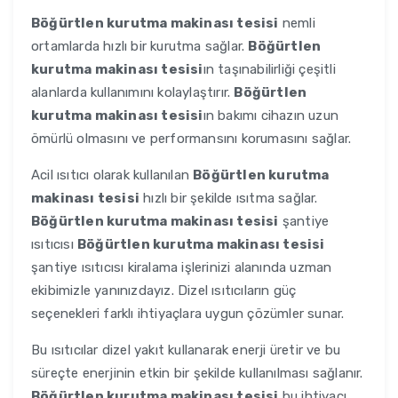
Böğürtlen kurutma makinası tesisi
nemli
ortamlarda hızlı bir kurutma sağlar.
Böğürtlen
kurutma makinası tesisi
ın taşınabilirliği çeşitli
alanlarda kullanımını kolaylaştırır.
Böğürtlen
kurutma makinası tesisi
ın bakımı cihazın uzun
ömürlü olmasını ve performansını korumasını sağlar.
Acil ısıtıcı olarak kullanılan
Böğürtlen kurutma
makinası tesisi
hızlı bir şekilde ısıtma sağlar.
Böğürtlen kurutma makinası tesisi
şantiye
ısıtıcısı
Böğürtlen kurutma makinası tesisi
şantiye ısıtıcısı kiralama işlerinizi alanında uzman
ekibimizle yanınızdayız. Dizel ısıtıcıların güç
seçenekleri farklı ihtiyaçlara uygun çözümler sunar.
Bu ısıtıcılar dizel yakıt kullanarak enerji üretir ve bu
süreçte enerjinin etkin bir şekilde kullanılması sağlanır.
Böğürtlen kurutma makinası tesisi
bu ihtiyacı