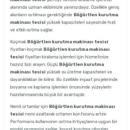
alanında uzman ekibimizle yanınızdayız. Özellikle geniş
alanların ısıtılması gerektiğinde
Böğürtlen kurutma
makinası tesisi
yüksek kapasiteleri sayesinde hızlı
ve etkili ısıtma sağlar.
Koçmak
Böğürtlen kurutma makinası tesisi
fiyatları koçmak
Böğürtlen kurutma makinası
tesisi
fiyatları kiralama işlemleri için hizmetinize
hazırız bizi arayın. Güçlü
Böğürtlen kurutma
makinası tesisi
yüksek ısı üretme kapasiteleri ve
dayanıklılıkları ile bilinir. Bu özellikle inşaat projelerinde
boyama ve kaplama işlemleri öncesinde yüzeylerin
hazırlanmasında büyük bir avantajdır.
Nemli ortamlar için
Böğürtlen kurutma makinası
tesisi
nemi azaltarak ortamın konforunu artırır.
Performans kullanıcının ısıtma ihtiyaçlarına uygun bir
model seçmesini sağlar. İnşaat kurutma cihazları