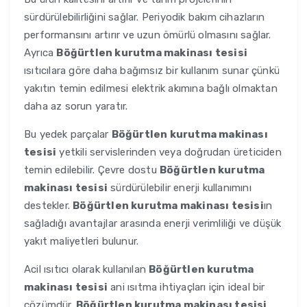
sürdürülebilirliğini sağlar. Periyodik bakım cihazların
performansını artırır ve uzun ömürlü olmasını sağlar.
Ayrıca
Böğürtlen kurutma makinası tesisi
ısıtıcılara göre daha bağımsız bir kullanım sunar çünkü
yakıtın temin edilmesi elektrik akımına bağlı olmaktan
daha az sorun yaratır.
Bu yedek parçalar
Böğürtlen kurutma makinası
tesisi
yetkili servislerinden veya doğrudan üreticiden
temin edilebilir. Çevre dostu
Böğürtlen kurutma
makinası tesisi
sürdürülebilir enerji kullanımını
destekler.
Böğürtlen kurutma makinası tesisi
ın
sağladığı avantajlar arasında enerji verimliliği ve düşük
yakıt maliyetleri bulunur.
Acil ısıtıcı olarak kullanılan
Böğürtlen kurutma
makinası tesisi
ani ısıtma ihtiyaçları için ideal bir
çözümdür.
Böğürtlen kurutma makinası tesisi