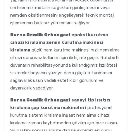
yapıların ısıtılmasında kullanılan yüksek kalorili dizel
ünitelerimiz metalin soğuktan genleşmesini veya
nemden oksitlenmesini engelleyerek teknik montaj
işlemlerinin hatasız yürümesini sağlıyor.
Bursa Gemlik Orhangazi
epoksi kurutma
cihazı kiralama zemin kurutma makinesi
kiralama
güçlü nem kurutma makinesi hızlı nem alma
cihazı sorunsuz kullanım için iletişime geçin. Rutubetli
duvarların rehabilitasyonunda kullandığımız kızılötesi
sistemler boyanın yüzeye daha güçlü tutunmasını
sağlayarak uzun vadeli estetik bir görünüm ve
dayanıklılık vadediyor.
Bursa Gemlik Orhangazi
sanayi tipi ısıtıcı
kiralama şap kurutma makineleri
profesyonel
kurutma sistemi kiralama inşaat nem alma cihazı
kiralama zaman kaybetmeden çözüm için bize ulaşın.
Su baskını sonrası acil müdahale ekibimiz en güçlü