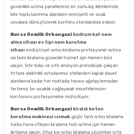
güvenlikli ısıtma panellerimiz en zorlu kış iklimlerinde
bile toplu barınma alanlarını emniyetli ve sıcak
yuvalara dönüştürerek konforu standardize ediyor.
Bursa Gemlik Orhangazi
bodrum kat nem
alma cihazı ev tipi nem kurutma
cihazı
endüstriyel ısıtıcı kiralama profesyonel ısıtma
sistemi kiralama güvenilir hizmet için hemen bize
ulaşın. Sıfır koku ve sıfır emisyon prensibiyle çalışan
trifaze elektrikli ısıtıcılarımız otellerden kapalı davet
alanlarına kadar her noktada havayı ağırlaştırmadan
tertemiz bir sıcaklık sağlayarak misafirlerinizin
konforunu profesyonelce mühürlüyor.
Bursa Gemlik Orhangazi
kiralık beton
kurutma makinesi ısımak
güçlü fanlı ısıtıcı kiralama
turbo hava üfleyici kiralama hızlı ısıtma için hemen
iletişime geçin. Otuz kw ısıtıcı kiralama çözümleri orta