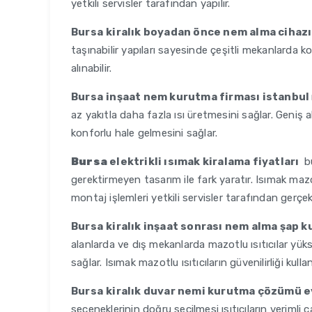
yetkili servisler tarafından yapılır.
Bursa
kiralık boyadan önce nem alma cihazı
taşınabilir yapıları sayesinde çeşitli mekanlarda kola
alınabilir.
Bursa
inşaat nem kurutma firması istanbul
az yakıtla daha fazla ısı üretmesini sağlar. Geniş
konforlu hale gelmesini sağlar.
Bursa
elektrikli ısımak kiralama fiyatları
bu
gerektirmeyen tasarım ile fark yaratır. Isımak mazotl
montaj işlemleri yetkili servisler tarafından gerçekle
Bursa
kiralık inşaat sonrası nem alma şap 
alanlarda ve dış mekanlarda mazotlu ısıtıcılar yüks
sağlar. Isımak mazotlu ısıtıcıların güvenilirliği ku
Bursa
kiralık duvar nemi kurutma çözümü e
seçeneklerinin doğru seçilmesi ısıtıcıların verimli ça