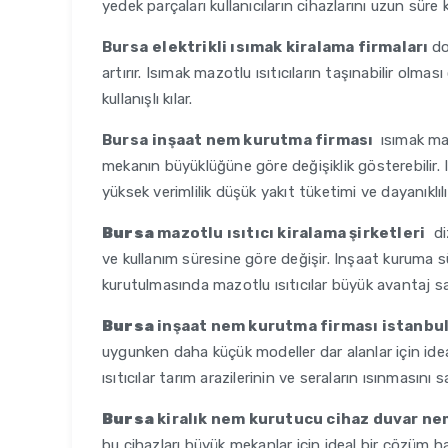
yedek parçaları kullanıcıların cihazlarını uzun süre 
Bursa
elektrikli ısımak kiralama firmaları
do
artırır. Isımak mazotlu ısıtıcıların taşınabilir olmas
kullanışlı kılar.
Bursa
inşaat nem kurutma firması
ısımak maz
mekanın büyüklüğüne göre değişiklik gösterebilir. Is
yüksek verimlilik düşük yakıt tüketimi ve dayanıklılık
Bursa
mazotlu ısıtıcı kiralama şirketleri
diz
ve kullanım süresine göre değişir. Inşaat kuruma sü
kurutulmasında mazotlu ısıtıcılar büyük avantaj sa
Bursa
inşaat nem kurutma firması istanbu
uygunken daha küçük modeller dar alanlar için ideal o
ısıtıcılar tarım arazilerinin ve seraların ısınmasını s
Bursa
kiralık nem kurutucu cihaz duvar n
bu cihazları büyük mekanlar için ideal bir çözüm ha