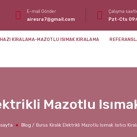
E-mail Gönder
Çalışma saatle
airesra7@gmail.com
Pzt-Cts 09:
HAZI KIRALAMA-MAZOTLU ISIMAK KIRALAMA
REFERANSL
ektrikli Mazotlu Isımak
sayfa
Blog
/
Bursa Kiralık Elektrikli Mazotlu Isımak Isıtıcı Kir