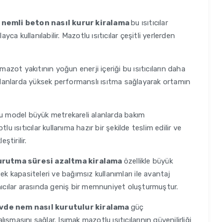
 nemli beton nasıl kurur kiralama
bu ısıtıcılar
yca kullanılabilir. Mazotlu ısıtıcılar çeşitli yerlerden
mazot yakıtının yoğun enerji içeriği bu ısıtıcıların daha
 alanlarda yüksek performanslı ısıtma sağlayarak ortamın
 model büyük metrekareli alanlarda bakım
u ısıtıcılar kullanıma hazır bir şekilde teslim edilir ve
ştirilir.
kurutma süresi azaltma kiralama
özellikle büyük
ek kapasiteleri ve bağımsız kullanımları ile avantaj
llanıcılar arasında geniş bir memnuniyet oluşturmuştur.
vde nem nasıl kurutulur kiralama
güç
lışmasını sağlar. Isımak mazotlu ısıtıcılarının güvenilirliği