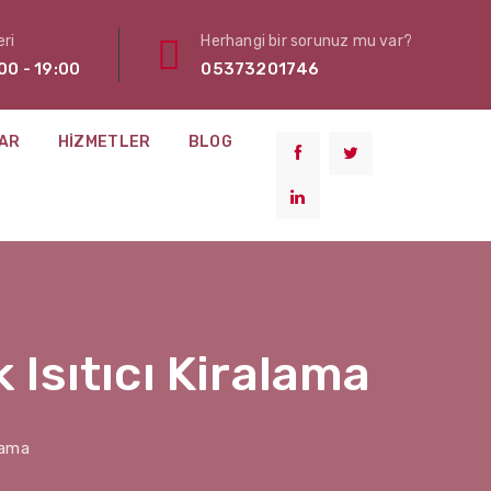
ri
Herhangi bir sorunuz mu var?
00 - 19:00
05373201746
AR
HIZMETLER
BLOG
 Isıtıcı Kiralama
alama