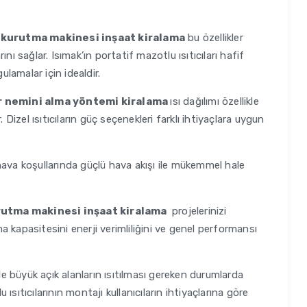
ı kurutma makinesi inşaat kiralama
bu özellikler
rını sağlar. Isımak’ın portatif mazotlu ısıtıcıları hafif
ulamalar için idealdir.
r nemini alma yöntemi kiralama
ısı dağılımı özellikle
 Dizel ısıtıcıların güç seçenekleri farklı ihtiyaçlara uygun
va koşullarında güçlü hava akışı ile mükemmel hale
urutma makinesi inşaat kiralama
projelerinizi
tma kapasitesini enerji verimliliğini ve genel performansı
kle büyük açık alanların ısıtılması gereken durumlarda
u ısıtıcılarının montajı kullanıcıların ihtiyaçlarına göre