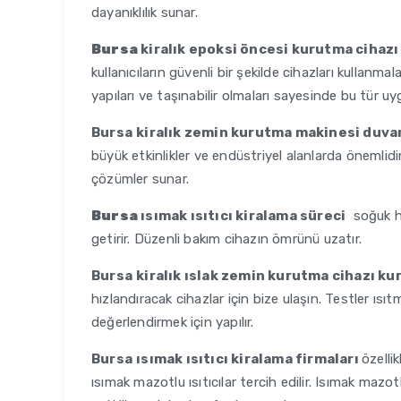
dayanıklılık sunar.
Bursa
kiralık epoksi öncesi kurutma cihaz
kullanıcıların güvenli bir şekilde cihazları kullanmala
yapıları ve taşınabilir olmaları sayesinde bu tür uyg
Bursa
kiralık zemin kurutma makinesi duva
büyük etkinlikler ve endüstriyel alanlarda önemlidir.
çözümler sunar.
Bursa
ısımak ısıtıcı kiralama süreci
soğuk ha
getirir. Düzenli bakım cihazın ömrünü uzatır.
Bursa
kiralık ıslak zemin kurutma cihazı k
hızlandıracak cihazlar için bize ulaşın. Testler ısı
değerlendirmek için yapılır.
Bursa
ısımak ısıtıcı kiralama firmaları
özelli
ısımak mazotlu ısıtıcılar tercih edilir. Isımak mazotl