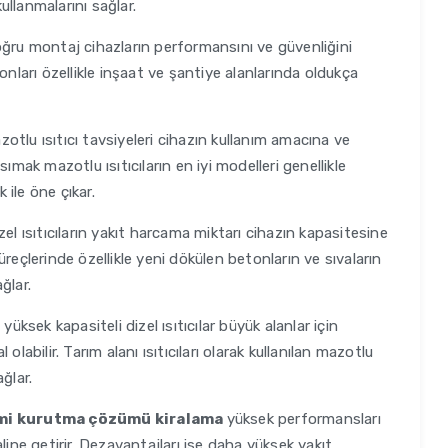
kullanmalarını sağlar.
ğru montaj cihazların performansını ve güvenliğini
ı onları özellikle inşaat ve şantiye alanlarında oldukça
otlu ısıtıcı tavsiyeleri cihazın kullanım amacına ve
ımak mazotlu ısıtıcıların en iyi modelleri genellikle
 ile öne çıkar.
el ısıtıcıların yakıt harcama miktarı cihazın kapasitesine
reçlerinde özellikle yeni dökülen betonların ve sıvaların
ğlar.
l
yüksek kapasiteli dizel ısıtıcılar büyük alanlar için
labilir. Tarım alanı ısıtıcıları olarak kullanılan mazotlu
ağlar.
emi kurutma çözümü kiralama
yüksek performansları
line getirir. Dezavantajları ise daha yüksek yakıt