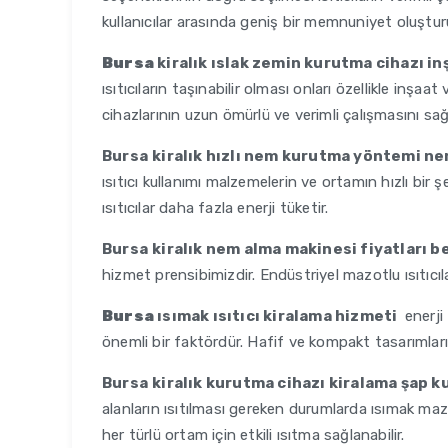
kullanıcılar arasında geniş bir memnuniyet oluştur
Bursa
kiralık ıslak zemin kurutma cihazı i
ısıtıcıların taşınabilir olması onları özellikle inşaa
cihazlarının uzun ömürlü ve verimli çalışmasını sa
Bursa
kiralık hızlı nem kurutma yöntemi n
ısıtıcı kullanımı malzemelerin ve ortamın hızlı bir ş
ısıtıcılar daha fazla enerji tüketir.
Bursa
kiralık nem alma makinesi fiyatları 
hizmet prensibimizdir. Endüstriyel mazotlu ısıtıcıla
Bursa
ısımak ısıtıcı kiralama hizmeti
enerji 
önemli bir faktördür. Hafif ve kompakt tasarımları 
Bursa
kiralık kurutma cihazı kiralama şap 
alanların ısıtılması gereken durumlarda ısımak mazotlu
her türlü ortam için etkili ısıtma sağlanabilir.