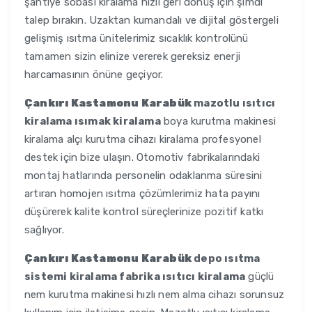
şantiye sobası kiralama hızlı geri dönüş için şimdi
talep bırakın. Uzaktan kumandalı ve dijital göstergeli
gelişmiş ısıtma ünitelerimiz sıcaklık kontrolünü
tamamen sizin elinize vererek gereksiz enerji
harcamasının önüne geçiyor.
Çankırı Kastamonu Karabük
mazotlu ısıtıcı
kiralama ısımak kiralama
boya kurutma makinesi
kiralama alçı kurutma cihazı kiralama profesyonel
destek için bize ulaşın. Otomotiv fabrikalarındaki
montaj hatlarında personelin odaklanma süresini
artıran homojen ısıtma çözümlerimiz hata payını
düşürerek kalite kontrol süreçlerinize pozitif katkı
sağlıyor.
Çankırı Kastamonu Karabük
depo ısıtma
sistemi kiralama fabrika ısıtıcı kiralama
güçlü
nem kurutma makinesi hızlı nem alma cihazı sorunsuz