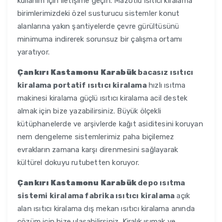
kullanım için iletişime geçin. Mazotlu ısıtıcı kiralama
birimlerimizdeki özel susturucu sistemler konut
alanlarına yakın şantiyelerde çevre gürültüsünü
minimuma indirerek sorunsuz bir çalışma ortamı
yaratıyor.
Çankırı Kastamonu Karabük
bacasız ısıtıcı
kiralama portatif ısıtıcı kiralama
hızlı ısıtma
makinesi kiralama güçlü ısıtıcı kiralama acil destek
almak için bize yazabilirsiniz. Büyük ölçekli
kütüphanelerde ve arşivlerde kağıt asiditesini koruyan
nem dengeleme sistemlerimiz paha biçilemez
evrakların zamana karşı direnmesini sağlayarak
kültürel dokuyu rutubetten koruyor.
Çankırı Kastamonu Karabük
depo ısıtma
sistemi kiralama fabrika ısıtıcı kiralama
açık
alan ısıtıcı kiralama dış mekan ısıtıcı kiralama anında
çözüm için bize ulaşabilirsiniz. Kiralık ısımak ve