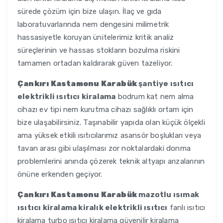
sürede çözüm için bize ulaşın. İlaç ve gıda
laboratuvarlarında nem dengesini milimetrik
hassasiyetle koruyan ünitelerimiz kritik analiz
süreçlerinin ve hassas stokların bozulma riskini
tamamen ortadan kaldırarak güven tazeliyor.
Çankırı Kastamonu Karabük
şantiye ısıtıcı
elektrikli ısıtıcı kiralama
bodrum kat nem alma
cihazı ev tipi nem kurutma cihazı sağlıklı ortam için
bize ulaşabilirsiniz. Taşınabilir yapıda olan küçük ölçekli
ama yüksek etkili ısıtıcılarımız asansör boşlukları veya
tavan arası gibi ulaşılması zor noktalardaki donma
problemlerini anında çözerek teknik altyapı arızalarının
önüne erkenden geçiyor.
Çankırı Kastamonu Karabük
mazotlu ısımak
ısıtıcı kiralama kiralık elektrikli ısıtıcı
fanlı ısıtıcı
kiralama turbo ısıtıcı kiralama güvenilir kiralama