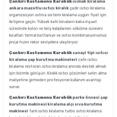
Çankırı Kastamonu Karabük
ısımak kiralama
ankara mazotlu ısıtıcı kiralık
çadır ısıtıcı kiralama
organizasyon ısıtma sistemi kiralama uygun fiyat için
iletişime geçin. Yüksek katlı binaların kaba inşaat
sürecinde kolon ve kiriş kalıplarının sökülme süresini
kısaltan termal battaniye ve ısıtıcı kombinasyonumuz
proje hızını rekor seviyelere ulaştırıyor.
Çankırı Kastamonu Karabük
sanayi tipi ısıtıcı
kiralama şap kurutma makineleri
cafe ısıtıcı
kiralama restoran ısıtıcı kiralama anında destek almak
için bizimle görüşün. Kiralık ısıtıcı çözümleri satın alma
maliyetine girmeden profesyonel kullanım avantajı
sunar.
Çankırı Kastamonu Karabük
parke öncesi şap
kurutma makinesi kiralama alçı sıva kurutma
makinesi
fanlı ısıtıcı kiralama turbo ısıtıcı kiralama