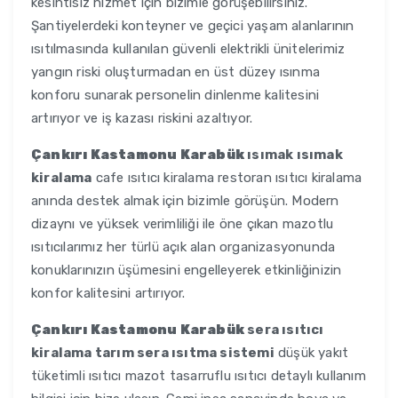
kesintisiz hizmet için bizimle görüşebilirsiniz.
Şantiyelerdeki konteyner ve geçici yaşam alanlarının
ısıtılmasında kullanılan güvenli elektrikli ünitelerimiz
yangın riski oluşturmadan en üst düzey ısınma
konforu sunarak personelin dinlenme kalitesini
artırıyor ve iş kazası riskini azaltıyor.
Çankırı Kastamonu Karabük
ısımak ısımak
kiralama
cafe ısıtıcı kiralama restoran ısıtıcı kiralama
anında destek almak için bizimle görüşün. Modern
dizaynı ve yüksek verimliliği ile öne çıkan mazotlu
ısıtıcılarımız her türlü açık alan organizasyonunda
konuklarınızın üşümesini engelleyerek etkinliğinizin
konfor kalitesini artırıyor.
Çankırı Kastamonu Karabük
sera ısıtıcı
kiralama tarım sera ısıtma sistemi
düşük yakıt
tüketimli ısıtıcı mazot tasarruflu ısıtıcı detaylı kullanım