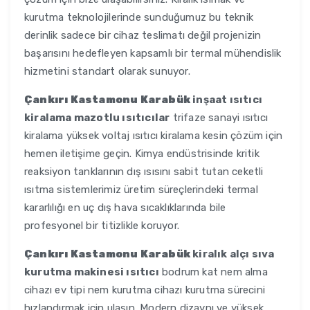
kurutma teknolojilerinde sunduğumuz bu teknik
derinlik sadece bir cihaz teslimatı değil projenizin
başarısını hedefleyen kapsamlı bir termal mühendislik
hizmetini standart olarak sunuyor.
Çankırı Kastamonu Karabük
inşaat ısıtıcı
kiralama mazotlu ısıtıcılar
trifaze sanayi ısıtıcı
kiralama yüksek voltaj ısıtıcı kiralama kesin çözüm için
hemen iletişime geçin. Kimya endüstrisinde kritik
reaksiyon tanklarının dış ısısını sabit tutan ceketli
ısıtma sistemlerimiz üretim süreçlerindeki termal
kararlılığı en uç dış hava sıcaklıklarında bile
profesyonel bir titizlikle koruyor.
Çankırı Kastamonu Karabük
kiralık alçı sıva
kurutma makinesi ısıtıcı
bodrum kat nem alma
cihazı ev tipi nem kurutma cihazı kurutma sürecini
hızlandırmak için ulaşın. Modern dizaynı ve yüksek