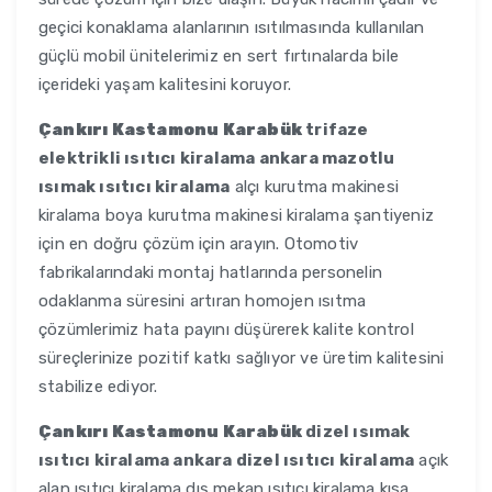
geçici konaklama alanlarının ısıtılmasında kullanılan
güçlü mobil ünitelerimiz en sert fırtınalarda bile
içerideki yaşam kalitesini koruyor.
Çankırı Kastamonu Karabük
trifaze
elektrikli ısıtıcı kiralama ankara mazotlu
ısımak ısıtıcı kiralama
alçı kurutma makinesi
kiralama boya kurutma makinesi kiralama şantiyeniz
için en doğru çözüm için arayın. Otomotiv
fabrikalarındaki montaj hatlarında personelin
odaklanma süresini artıran homojen ısıtma
çözümlerimiz hata payını düşürerek kalite kontrol
süreçlerinize pozitif katkı sağlıyor ve üretim kalitesini
stabilize ediyor.
Çankırı Kastamonu Karabük
dizel ısımak
ısıtıcı kiralama ankara dizel ısıtıcı kiralama
açık
alan ısıtıcı kiralama dış mekan ısıtıcı kiralama kısa