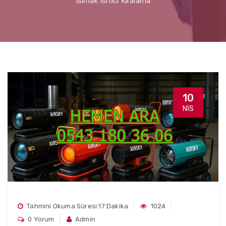
Isımak Isıtıcı Kiralama
10
NIS
Tahmini Okuma Süresi:17 Dakika
1024
0 Yorum
Admin