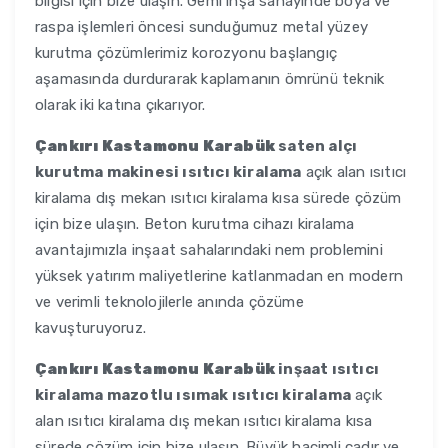
bilgisi için bize ulaşın. Gemi inşa sanayinde boya ve
raspa işlemleri öncesi sunduğumuz metal yüzey
kurutma çözümlerimiz korozyonu başlangıç
aşamasında durdurarak kaplamanın ömrünü teknik
olarak iki katına çıkarıyor.
Çankırı Kastamonu Karabük
saten alçı
kurutma makinesi ısıtıcı kiralama
açık alan ısıtıcı
kiralama dış mekan ısıtıcı kiralama kısa sürede çözüm
için bize ulaşın. Beton kurutma cihazı kiralama
avantajımızla inşaat sahalarındaki nem problemini
yüksek yatırım maliyetlerine katlanmadan en modern
ve verimli teknolojilerle anında çözüme
kavuşturuyoruz.
Çankırı Kastamonu Karabük
inşaat ısıtıcı
kiralama mazotlu ısımak ısıtıcı kiralama
açık
alan ısıtıcı kiralama dış mekan ısıtıcı kiralama kısa
sürede çözüm için bize ulaşın. Büyük hacimli çadır ve