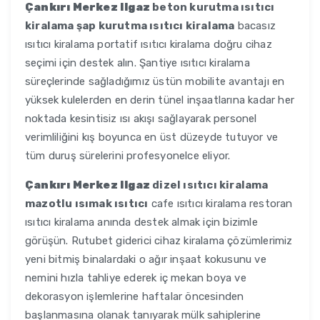
Çankırı Merkez Ilgaz
beton kurutma ısıtıcı
kiralama şap kurutma ısıtıcı kiralama
bacasız
ısıtıcı kiralama portatif ısıtıcı kiralama doğru cihaz
seçimi için destek alın. Şantiye ısıtıcı kiralama
süreçlerinde sağladığımız üstün mobilite avantajı en
yüksek kulelerden en derin tünel inşaatlarına kadar her
noktada kesintisiz ısı akışı sağlayarak personel
verimliliğini kış boyunca en üst düzeyde tutuyor ve
tüm duruş sürelerini profesyonelce eliyor.
Çankırı Merkez Ilgaz
dizel ısıtıcı kiralama
mazotlu ısımak ısıtıcı
cafe ısıtıcı kiralama restoran
ısıtıcı kiralama anında destek almak için bizimle
görüşün. Rutubet giderici cihaz kiralama çözümlerimiz
yeni bitmiş binalardaki o ağır inşaat kokusunu ve
nemini hızla tahliye ederek iç mekan boya ve
dekorasyon işlemlerine haftalar öncesinden
başlanmasına olanak tanıyarak mülk sahiplerine