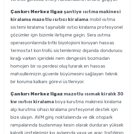
Çankırı Merkez Ilgaz
şantiye ısıtma makinesi
kiralama mazotlu ısıtıcı kiralama
mobil ısıtma
sistemi kiralama taşınabilir ısıtıcı kiralama profesyonel
çözümler için bizimle iletişime geçin. Sera ısıtma
operasyonlarında bitki biyolojisini koruyan hassas
termostat kontrollü sistemlerimiz dışarıda dondurucu
kırağı varken içerideki nem dengesini bozmadan
homojen bir ısı perdesi oluşturarak en hassas
mahsullerinizin güvenle büyümesini sağlayan teknik
bir koruma kalkanı görevi üstleniyor.
Çankırı Merkez Ilgaz
mazotlu ısımak kiralık 30
kw ısıtıcı kiralama
boya kurutma makinesi kiralama
alçı kurutma cihazı kiralama profesyonel destek için
bize ulaşın. AVM giriş noktalarında ve dik otopark
rampalarında buzlanmayı kesin olarak durduran yüksek
kalorili ünitelerimiz kış aylarında yaya ve araç trafiğinin