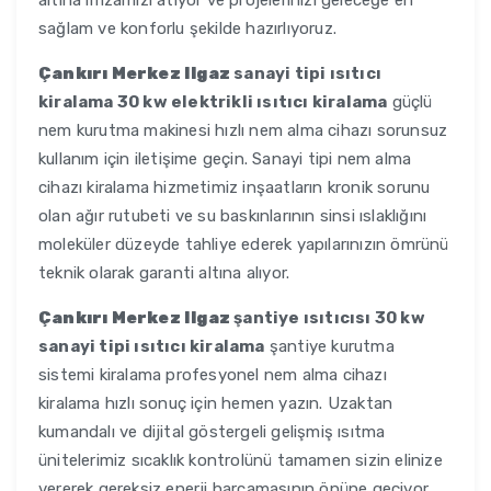
altına imzamızı atıyor ve projelerinizi geleceğe en
sağlam ve konforlu şekilde hazırlıyoruz.
Çankırı Merkez Ilgaz
sanayi tipi ısıtıcı
kiralama 30 kw elektrikli ısıtıcı kiralama
güçlü
nem kurutma makinesi hızlı nem alma cihazı sorunsuz
kullanım için iletişime geçin. Sanayi tipi nem alma
cihazı kiralama hizmetimiz inşaatların kronik sorunu
olan ağır rutubeti ve su baskınlarının sinsi ıslaklığını
moleküler düzeyde tahliye ederek yapılarınızın ömrünü
teknik olarak garanti altına alıyor.
Çankırı Merkez Ilgaz
şantiye ısıtıcısı 30 kw
sanayi tipi ısıtıcı kiralama
şantiye kurutma
sistemi kiralama profesyonel nem alma cihazı
kiralama hızlı sonuç için hemen yazın. Uzaktan
kumandalı ve dijital göstergeli gelişmiş ısıtma
ünitelerimiz sıcaklık kontrolünü tamamen sizin elinize
vererek gereksiz enerji harcamasının önüne geçiyor.