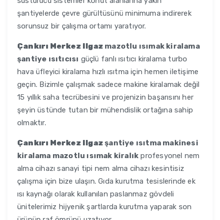
susturucu sistemler konut alanlarına yakın
şantiyelerde çevre gürültüsünü minimuma indirerek
sorunsuz bir çalışma ortamı yaratıyor.
Çankırı Merkez Ilgaz
mazotlu ısımak kiralama
şantiye ısıtıcısı
güçlü fanlı ısıtıcı kiralama turbo
hava üfleyici kiralama hızlı ısıtma için hemen iletişime
geçin. Bizimle çalışmak sadece makine kiralamak değil
15 yıllık saha tecrübesini ve projenizin başarısını her
şeyin üstünde tutan bir mühendislik ortağına sahip
olmaktır.
Çankırı Merkez Ilgaz
şantiye ısıtma makinesi
kiralama mazotlu ısımak kiralık
profesyonel nem
alma cihazı sanayi tipi nem alma cihazı kesintisiz
çalışma için bize ulaşın. Gıda kurutma tesislerinde ek
ısı kaynağı olarak kullanılan paslanmaz gövdeli
ünitelerimiz hijyenik şartlarda kurutma yaparak son
ürünün raf ömrünü uzatıyor.