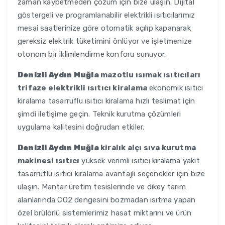
zaman kaybetmeden çözüm için bize ulaşın. Dijital
göstergeli ve programlanabilir elektrikli ısıtıcılarımız
mesai saatlerinize göre otomatik açılıp kapanarak
gereksiz elektrik tüketimini önlüyor ve işletmenize
otonom bir iklimlendirme konforu sunuyor.
Denizli Aydın Muğla
mazotlu ısımak ısıtıcıları
trifaze elektrikli ısıtıcı kiralama
ekonomik ısıtıcı
kiralama tasarruflu ısıtıcı kiralama hızlı teslimat için
şimdi iletişime geçin. Teknik kurutma çözümleri
uygulama kalitesini doğrudan etkiler.
Denizli Aydın Muğla
kiralık alçı sıva kurutma
makinesi ısıtıcı
yüksek verimli ısıtıcı kiralama yakıt
tasarruflu ısıtıcı kiralama avantajlı seçenekler için bize
ulaşın. Mantar üretim tesislerinde ve dikey tarım
alanlarında CO2 dengesini bozmadan ısıtma yapan
özel brülörlü sistemlerimiz hasat miktarını ve ürün