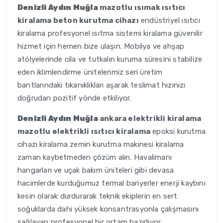
Denizli Aydın Muğla
mazotlu ısımak ısıtıcı
kiralama beton kurutma cihazı
endüstriyel ısıtıcı
kiralama profesyonel ısıtma sistemi kiralama güvenilir
hizmet için hemen bize ulaşın. Mobilya ve ahşap
atölyelerinde cila ve tutkalın kuruma süresini stabilize
eden iklimlendirme ünitelerimiz seri üretim
bantlarındaki tıkanıklıkları aşarak teslimat hızınızı
doğrudan pozitif yönde etkiliyor.
Denizli Aydın Muğla
ankara elektrikli kiralama
mazotlu elektrikli ısıtıcı kiralama
epoksi kurutma
cihazı kiralama zemin kurutma makinesi kiralama
zaman kaybetmeden çözüm alın. Havalimanı
hangarları ve uçak bakım üniteleri gibi devasa
hacimlerde kurduğumuz termal bariyerler enerji kaybını
kesin olarak durdurarak teknik ekiplerin en sert
soğuklarda dahi yüksek konsantrasyonla çalışmasını
sağlayan profesyonel bir ortam hazırlıyor.