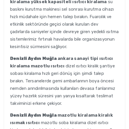
kiralama yüksek kapasiteli ısıtıcı kiralama
su
baskını kurutma makinesi sel sonrası kurutma cihazı
hızlı müdahale için hemen talep bırakın. Fuarcılık ve
etkinlik sektöründe geçici olarak kurulan dev
çadırlarda saniyeler içinde devreye giren yedekli ısıtma
sistemlerimiz fırtınalı havalarda bile organizasyonun
kesintisiz sürmesini sağlıyor.
Denizli Aydın Muğla
ankara sanayi tipi ısıtıcı
kiralama mazotlu ısıtıcı
dizel ısıtıcı kiralık şantiye
sobası kiralama hızlı geri dönüş için şimdi talep
bırakın. Tersanelerde gemi ambarlarının boya öncesi
nemden arındırılmasında kullanılan devasa fanlarımız
yüzey hazırlık süresini yarı yarıya kısaltarak teslimat
takviminizi erkene çekiyor.
Denizli Aydın Muğla
mazotlu kiralama kiralık
ısımak ısıtıcı
mazotlu soba kiralama dizel ısıtıcı