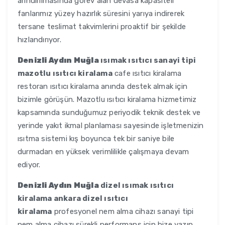
arındırılmasında görev alan devasa kapasiteli
fanlarımız yüzey hazırlık süresini yarıya indirerek
tersane teslimat takvimlerini proaktif bir şekilde
hızlandırıyor.
Denizli Aydın Muğla
ısımak ısıtıcı sanayi tipi
mazotlu ısıtıcı kiralama
cafe ısıtıcı kiralama
restoran ısıtıcı kiralama anında destek almak için
bizimle görüşün. Mazotlu ısıtıcı kiralama hizmetimiz
kapsamında sunduğumuz periyodik teknik destek ve
yerinde yakıt ikmal planlaması sayesinde işletmenizin
ısıtma sistemi kış boyunca tek bir saniye bile
durmadan en yüksek verimlilikle çalışmaya devam
ediyor.
Denizli Aydın Muğla
dizel ısımak ısıtıcı
kiralama ankara dizel ısıtıcı
kiralama
profesyonel nem alma cihazı sanayi tipi
nem alma cihazı sürekli performans için bize yazın.