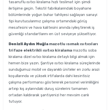
tasarruflu ısıtıcı kiralama hızlı teslimat için şimdi
iletişime geçin. Tekstil fabrikalarındaki boyahane
bölümlerinde yoğun buhar tahliyesi sağlayan sanayi
tipi kurutucularımız çalışma ortamındaki görüş
mesafesini ve hava kalitesini anında iyileştirerek iş
güvenliği standartlarını en üst seviyeye yükseltiyor.
Denizli Aydın Muğla
mazotlu ısımak ısıtıcıları
trifaze elektrikli ısıtıcı kiralama
mazotlu soba
kiralama dizel ısıtıcı kiralama detaylı bilgi almak için
hemen bize yazın. Şantiye ısıtıcı kiralama süreçlerinde
sunduğumuz mobil ve dayanıklı üniteler en zorlu arazi
koşullarında ve yüksek irtifalarda dahi kesintisiz
çalışma performansı göstererek personel verimliliğini
artırıp kış aylarındaki duruş sürelerini tamamen
ortadan kaldırarak şantiyenizi her mevsim canlı
tutuyor.