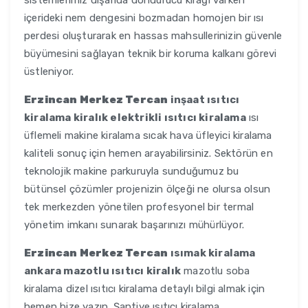
sistemlerimiz dışarıda dondurucu kırağı varken
içerideki nem dengesini bozmadan homojen bir ısı
perdesi oluşturarak en hassas mahsullerinizin güvenle
büyümesini sağlayan teknik bir koruma kalkanı görevi
üstleniyor.
Erzincan Merkez Tercan
inşaat ısıtıcı
kiralama kiralık elektrikli ısıtıcı kiralama
ısı
üflemeli makine kiralama sıcak hava üfleyici kiralama
kaliteli sonuç için hemen arayabilirsiniz. Sektörün en
teknolojik makine parkuruyla sunduğumuz bu
bütünsel çözümler projenizin ölçeği ne olursa olsun
tek merkezden yönetilen profesyonel bir termal
yönetim imkanı sunarak başarınızı mühürlüyor.
Erzincan Merkez Tercan
ısımak kiralama
ankara mazotlu ısıtıcı kiralık
mazotlu soba
kiralama dizel ısıtıcı kiralama detaylı bilgi almak için
hemen bize yazın. Şantiye ısıtıcı kiralama