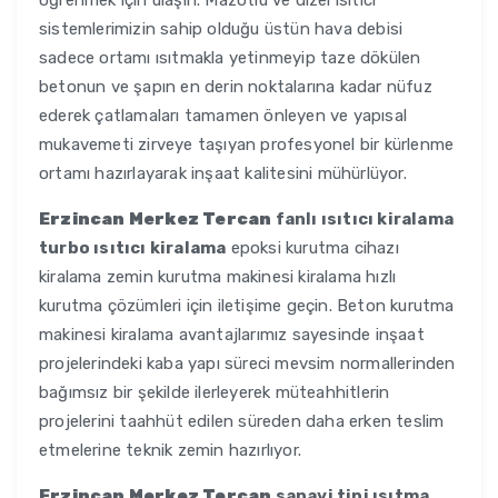
öğrenmek için ulaşın. Mazotlu ve dizel ısıtıcı
sistemlerimizin sahip olduğu üstün hava debisi
sadece ortamı ısıtmakla yetinmeyip taze dökülen
betonun ve şapın en derin noktalarına kadar nüfuz
ederek çatlamaları tamamen önleyen ve yapısal
mukavemeti zirveye taşıyan profesyonel bir kürlenme
ortamı hazırlayarak inşaat kalitesini mühürlüyor.
Erzincan Merkez Tercan
fanlı ısıtıcı kiralama
turbo ısıtıcı kiralama
epoksi kurutma cihazı
kiralama zemin kurutma makinesi kiralama hızlı
kurutma çözümleri için iletişime geçin. Beton kurutma
makinesi kiralama avantajlarımız sayesinde inşaat
projelerindeki kaba yapı süreci mevsim normallerinden
bağımsız bir şekilde ilerleyerek müteahhitlerin
projelerini taahhüt edilen süreden daha erken teslim
etmelerine teknik zemin hazırlıyor.
Erzincan Merkez Tercan
sanayi tipi ısıtma