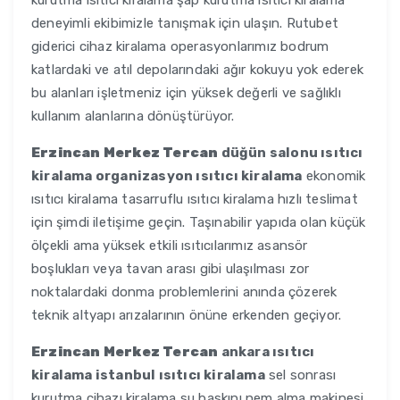
kurutma ısıtıcı kiralama şap kurutma ısıtıcı kiralama
deneyimli ekibimizle tanışmak için ulaşın. Rutubet
giderici cihaz kiralama operasyonlarımız bodrum
katlardaki ve atıl depolarındaki ağır kokuyu yok ederek
bu alanları işletmeniz için yüksek değerli ve sağlıklı
kullanım alanlarına dönüştürüyor.
Erzincan Merkez Tercan
düğün salonu ısıtıcı
kiralama organizasyon ısıtıcı kiralama
ekonomik
ısıtıcı kiralama tasarruflu ısıtıcı kiralama hızlı teslimat
için şimdi iletişime geçin. Taşınabilir yapıda olan küçük
ölçekli ama yüksek etkili ısıtıcılarımız asansör
boşlukları veya tavan arası gibi ulaşılması zor
noktalardaki donma problemlerini anında çözerek
teknik altyapı arızalarının önüne erkenden geçiyor.
Erzincan Merkez Tercan
ankara ısıtıcı
kiralama istanbul ısıtıcı kiralama
sel sonrası
kurutma cihazı kiralama su baskını nem alma makinesi