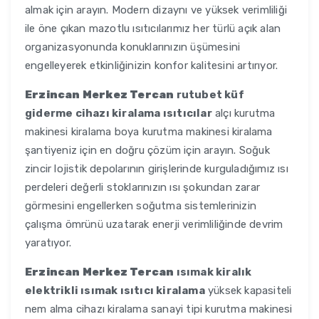
almak için arayın. Modern dizaynı ve yüksek verimliliği
ile öne çıkan mazotlu ısıtıcılarımız her türlü açık alan
organizasyonunda konuklarınızın üşümesini
engelleyerek etkinliğinizin konfor kalitesini artırıyor.
Erzincan Merkez Tercan
rutubet küf
giderme cihazı kiralama ısıtıcılar
alçı kurutma
makinesi kiralama boya kurutma makinesi kiralama
şantiyeniz için en doğru çözüm için arayın. Soğuk
zincir lojistik depolarının girişlerinde kurguladığımız ısı
perdeleri değerli stoklarınızın ısı şokundan zarar
görmesini engellerken soğutma sistemlerinizin
çalışma ömrünü uzatarak enerji verimliliğinde devrim
yaratıyor.
Erzincan Merkez Tercan
ısımak kiralık
elektrikli ısımak ısıtıcı kiralama
yüksek kapasiteli
nem alma cihazı kiralama sanayi tipi kurutma makinesi