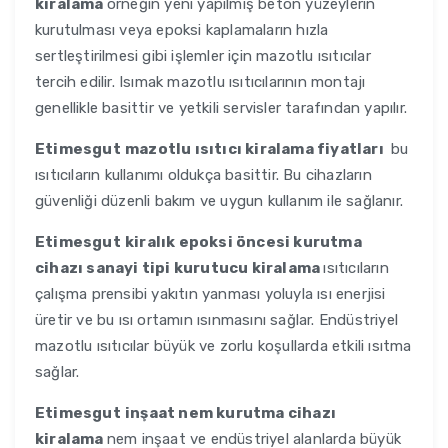
kiralama
örneğin yeni yapılmış beton yüzeylerin
kurutulması veya epoksi kaplamaların hızla
sertleştirilmesi gibi işlemler için mazotlu ısıtıcılar
tercih edilir. Isımak mazotlu ısıtıcılarının montajı
genellikle basittir ve yetkili servisler tarafından yapılır.
Etimesgut
mazotlu ısıtıcı kiralama fiyatları
bu
ısıtıcıların kullanımı oldukça basittir. Bu cihazların
güvenliği düzenli bakım ve uygun kullanım ile sağlanır.
Etimesgut
kiralık epoksi öncesi kurutma
cihazı sanayi tipi kurutucu kiralama
ısıtıcıların
çalışma prensibi yakıtın yanması yoluyla ısı enerjisi
üretir ve bu ısı ortamın ısınmasını sağlar. Endüstriyel
mazotlu ısıtıcılar büyük ve zorlu koşullarda etkili ısıtma
sağlar.
Etimesgut
inşaat nem kurutma cihazı
kiralama
nem inşaat ve endüstriyel alanlarda büyük