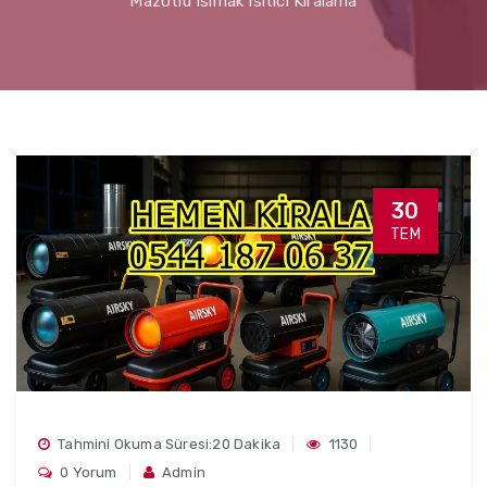
Mazotlu Isımak Isıtıcı Kiralama
30
TEM
Tahmini Okuma Süresi:20 Dakika
1130
0 Yorum
Admin