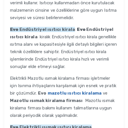
verimli kullanır. Isıtıcıyı kullanmadan önce kurutulacak
malzemenin cinsine ve özelliklerine göre uygun Isıtma
seviyesi ve süresi belirlenmelidir.
Evo
Endüstriyel ısıtıcı kirala
:
Evo
Endüstriyel
ısıtıcı kirala
kiralık Endüstriyel ısıtıcı kirala genellikle
ısıtma alanı ve kapasitesiyle ilgili detaylı bilgileri içeren
teknik özelliklere sahiptir. Endüstriyel ısıtıcı kirala
işlemlerinde Endüstriyel ısıtıcı kirala hızlı ve verimli
sonuçlar elde etmeyi sağlar.
Elektrikli Mazotlu ısımak kiralama firması işletmeler
için Isınma ihtiyaçlarını karşılamak için esnek ve pratik
bir çözümdür.
Evo
mazotlu ısıtıcı kiralama
ve
Mazotlu ısımak kiralama firması
Mazotlu ısımak
kiralama firması bakımı kullanım talimatlarına uygun
olarak periyodik olarak yapılmalıdır.
Evo
Elektrikli ısımak ısıtıcı kiralama