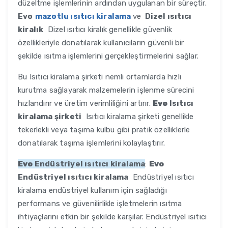
düzeltme işlemlerinin ardından uygulanan bir süreçtir.
Evo
mazotlu ısıtıcı kiralama
ve
Dizel ısıtıcı
kiralık
Dizel ısıtıcı kiralık genellikle güvenlik
özellikleriyle donatılarak kullanıcıların güvenli bir
şekilde ısıtma işlemlerini gerçekleştirmelerini sağlar.
Bu Isıtıcı kiralama şirketi nemli ortamlarda hızlı
kurutma sağlayarak malzemelerin işlenme sürecini
hızlandırır ve üretim verimliliğini artırır.
Evo
Isıtıcı
kiralama şirketi
Isıtıcı kiralama şirketi genellikle
tekerlekli veya taşıma kulbu gibi pratik özelliklerle
donatılarak taşıma işlemlerini kolaylaştırır.
Evo
Endüstriyel ısıtıcı kiralama
:
Evo
Endüstriyel ısıtıcı kiralama
Endüstriyel ısıtıcı
kiralama endüstriyel kullanım için sağladığı
performans ve güvenilirlikle işletmelerin ısıtma
ihtiyaçlarını etkin bir şekilde karşılar. Endüstriyel ısıtıcı