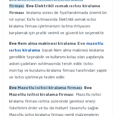
firması
:
Evo
Elektrikli ısımak ısıtıcı kiralama
firması
kiralama süresi de fiyatlandırmada önemli bir
rol oynar. Kafe Isıtmasında Elektrikli ısımak ısıtıcı
kiralama firması işletmenizin Isıtma ihtiyacını
karşılamak için pratik verimli ve güvenli bir seçenektir.
Evo
Nem alma makinesi kiralama
:
Evo
mazotlu
ısıtıcı kiralama
bacalı Nem alma makinesi kiralama
genellikle taşınabilir ve kullanımı kolay olan yapılarıyla
askeri çadırların ısıtılmasında tercih edilir. Isıtıcı
montajı ve kurulumu kiralama firması tarafından yapılır
ve Isıtıcı işletmeye teslim edilir.
Evo
Mazotlu isitici kiralama firması
:
Evo
Mazotlu isitici kiralama firması
Mazotlu isitici
kiralama firması ısıtma sürecinde gereksiz enerji
tüketimini önler ve bu da maliyet tasarrufu sağlar.
Mazotlu isitici kiralama firması nemli malzemelerin