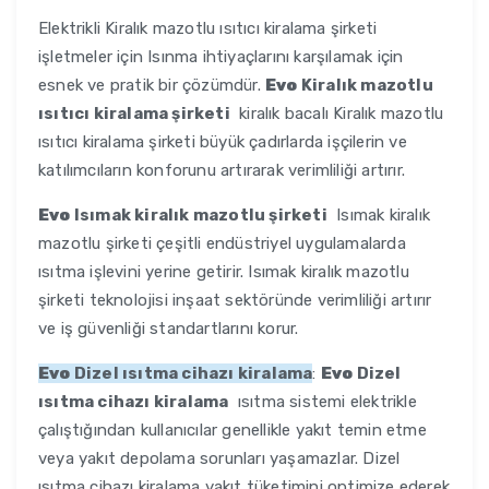
Elektrikli Kiralık mazotlu ısıtıcı kiralama şirketi
işletmeler için Isınma ihtiyaçlarını karşılamak için
esnek ve pratik bir çözümdür.
Evo
Kiralık mazotlu
ısıtıcı kiralama şirketi
kiralık bacalı Kiralık mazotlu
ısıtıcı kiralama şirketi büyük çadırlarda işçilerin ve
katılımcıların konforunu artırarak verimliliği artırır.
Evo
Isımak kiralık mazotlu şirketi
Isımak kiralık
mazotlu şirketi çeşitli endüstriyel uygulamalarda
ısıtma işlevini yerine getirir. Isımak kiralık mazotlu
şirketi teknolojisi inşaat sektöründe verimliliği artırır
ve iş güvenliği standartlarını korur.
Evo
Dizel ısıtma cihazı kiralama
:
Evo
Dizel
ısıtma cihazı kiralama
ısıtma sistemi elektrikle
çalıştığından kullanıcılar genellikle yakıt temin etme
veya yakıt depolama sorunları yaşamazlar. Dizel
ısıtma cihazı kiralama yakıt tüketimini optimize ederek