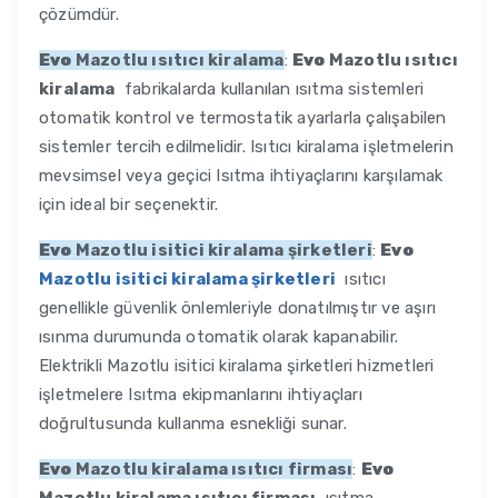
çözümdür.
Evo
Mazotlu ısıtıcı kiralama
:
Evo
Mazotlu ısıtıcı
kiralama
fabrikalarda kullanılan ısıtma sistemleri
otomatik kontrol ve termostatik ayarlarla çalışabilen
sistemler tercih edilmelidir. Isıtıcı kiralama işletmelerin
mevsimsel veya geçici Isıtma ihtiyaçlarını karşılamak
için ideal bir seçenektir.
Evo
Mazotlu isitici kiralama şirketleri
:
Evo
Mazotlu isitici kiralama şirketleri
ısıtıcı
genellikle güvenlik önlemleriyle donatılmıştır ve aşırı
ısınma durumunda otomatik olarak kapanabilir.
Elektrikli Mazotlu isitici kiralama şirketleri hizmetleri
işletmelere Isıtma ekipmanlarını ihtiyaçları
doğrultusunda kullanma esnekliği sunar.
Evo
Mazotlu kiralama ısıtıcı firması
:
Evo