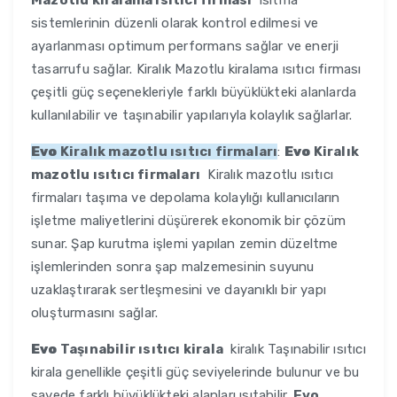
Mazotlu kiralama ısıtıcı firması
ısıtma
sistemlerinin düzenli olarak kontrol edilmesi ve
ayarlanması optimum performans sağlar ve enerji
tasarrufu sağlar. Kiralık Mazotlu kiralama ısıtıcı firması
çeşitli güç seçenekleriyle farklı büyüklükteki alanlarda
kullanılabilir ve taşınabilir yapılarıyla kolaylık sağlarlar.
Evo
Kiralık mazotlu ısıtıcı firmaları
:
Evo
Kiralık
mazotlu ısıtıcı firmaları
Kiralık mazotlu ısıtıcı
firmaları taşıma ve depolama kolaylığı kullanıcıların
işletme maliyetlerini düşürerek ekonomik bir çözüm
sunar. Şap kurutma işlemi yapılan zemin düzeltme
işlemlerinden sonra şap malzemesinin suyunu
uzaklaştırarak sertleşmesini ve dayanıklı bir yapı
oluşturmasını sağlar.
Evo
Taşınabilir ısıtıcı kirala
kiralık Taşınabilir ısıtıcı
kirala genellikle çeşitli güç seviyelerinde bulunur ve bu
sayede farklı büyüklükteki alanları ısıtabilir.
Evo