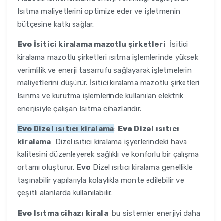
Isıtma maliyetlerini optimize eder ve işletmenin
bütçesine katkı sağlar.
Evo
İsitici kiralama mazotlu şirketleri
İsitici
kiralama mazotlu şirketleri ısıtma işlemlerinde yüksek
verimlilik ve enerji tasarrufu sağlayarak işletmelerin
maliyetlerini düşürür. İsitici kiralama mazotlu şirketleri
Isınma ve kurutma işlemlerinde kullanılan elektrik
enerjisiyle çalışan Isıtma cihazlarıdır.
Evo
Dizel ısıtıcı kiralama
:
Evo
Dizel ısıtıcı
kiralama
Dizel ısıtıcı kiralama işyerlerindeki hava
kalitesini düzenleyerek sağlıklı ve konforlu bir çalışma
ortamı oluşturur.
Evo
Dizel ısıtıcı kiralama genellikle
taşınabilir yapılarıyla kolaylıkla monte edilebilir ve
çeşitli alanlarda kullanılabilir.
Evo
Isıtma cihazı kirala
bu sistemler enerjiyi daha