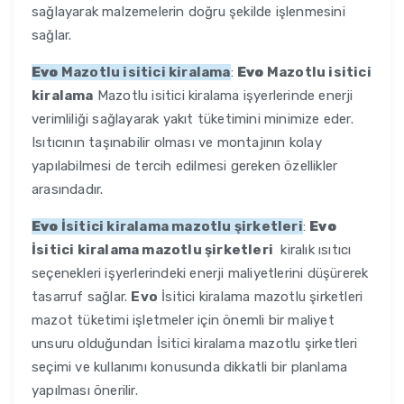
sağlayarak malzemelerin doğru şekilde işlenmesini
sağlar.
Evo
Mazotlu isitici kiralama
:
Evo
Mazotlu isitici
kiralama
Mazotlu isitici kiralama işyerlerinde enerji
verimliliği sağlayarak yakıt tüketimini minimize eder.
Isıtıcının taşınabilir olması ve montajının kolay
yapılabilmesi de tercih edilmesi gereken özellikler
arasındadır.
Evo
İsitici kiralama mazotlu şirketleri
:
Evo
İsitici kiralama mazotlu şirketleri
kiralık ısıtıcı
seçenekleri işyerlerindeki enerji maliyetlerini düşürerek
tasarruf sağlar.
Evo
İsitici kiralama mazotlu şirketleri
mazot tüketimi işletmeler için önemli bir maliyet
unsuru olduğundan İsitici kiralama mazotlu şirketleri
seçimi ve kullanımı konusunda dikkatli bir planlama
yapılması önerilir.