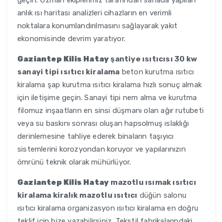
geçin. Uzman ekiplerimiz tarafından sahada yapılan
anlık ısı haritası analizleri cihazların en verimli
noktalara konumlandırılmasını sağlayarak yakıt
ekonomisinde devrim yaratıyor.
Gaziantep Kilis Hatay
şantiye ısıtıcısı 30 kw
sanayi tipi ısıtıcı kiralama
beton kurutma ısıtıcı
kiralama şap kurutma ısıtıcı kiralama hızlı sonuç almak
için iletişime geçin. Sanayi tipi nem alma ve kurutma
filomuz inşaatların en sinsi düşmanı olan ağır rutubeti
veya su baskını sonrası oluşan hapsolmuş ıslaklığı
derinlemesine tahliye ederek binaların taşıyıcı
sistemlerini korozyondan koruyor ve yapılarınızın
ömrünü teknik olarak mühürlüyor.
Gaziantep Kilis Hatay
mazotlu ısımak ısıtıcı
kiralama kiralık mazotlu ısıtıcı
düğün salonu
ısıtıcı kiralama organizasyon ısıtıcı kiralama en doğru
teklif için bize yazabilirsiniz. Tekstil fabrikalarındaki