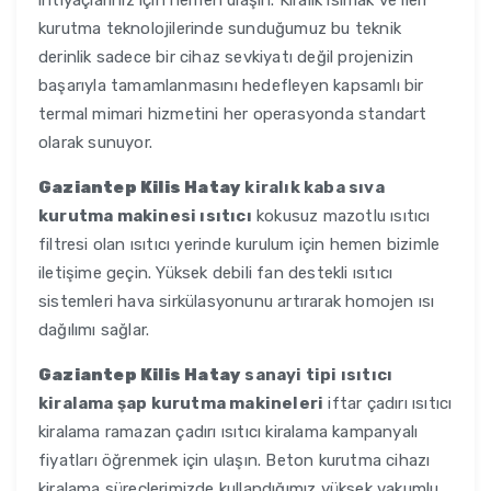
ihtiyaçlarınız için hemen ulaşın. Kiralık ısımak ve ileri
kurutma teknolojilerinde sunduğumuz bu teknik
derinlik sadece bir cihaz sevkiyatı değil projenizin
başarıyla tamamlanmasını hedefleyen kapsamlı bir
termal mimari hizmetini her operasyonda standart
olarak sunuyor.
Gaziantep Kilis Hatay
kiralık kaba sıva
kurutma makinesi ısıtıcı
kokusuz mazotlu ısıtıcı
filtresi olan ısıtıcı yerinde kurulum için hemen bizimle
iletişime geçin. Yüksek debili fan destekli ısıtıcı
sistemleri hava sirkülasyonunu artırarak homojen ısı
dağılımı sağlar.
Gaziantep Kilis Hatay
sanayi tipi ısıtıcı
kiralama şap kurutma makineleri
iftar çadırı ısıtıcı
kiralama ramazan çadırı ısıtıcı kiralama kampanyalı
fiyatları öğrenmek için ulaşın. Beton kurutma cihazı
kiralama süreçlerimizde kullandığımız yüksek vakumlu