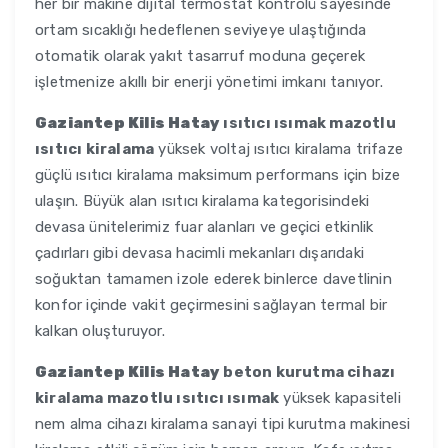
her bir makine dijital termostat kontrolü sayesinde
ortam sıcaklığı hedeflenen seviyeye ulaştığında
otomatik olarak yakıt tasarruf moduna geçerek
işletmenize akıllı bir enerji yönetimi imkanı tanıyor.
Gaziantep Kilis Hatay
ısıtıcı ısımak mazotlu
ısıtıcı kiralama
yüksek voltaj ısıtıcı kiralama trifaze
güçlü ısıtıcı kiralama maksimum performans için bize
ulaşın. Büyük alan ısıtıcı kiralama kategorisindeki
devasa ünitelerimiz fuar alanları ve geçici etkinlik
çadırları gibi devasa hacimli mekanları dışarıdaki
soğuktan tamamen izole ederek binlerce davetlinin
konfor içinde vakit geçirmesini sağlayan termal bir
kalkan oluşturuyor.
Gaziantep Kilis Hatay
beton kurutma cihazı
kiralama mazotlu ısıtıcı ısımak
yüksek kapasiteli
nem alma cihazı kiralama sanayi tipi kurutma makinesi