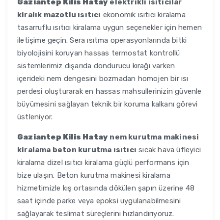
Gaziantep Kilis Hatay
elektrikli ısıtıcılar
kiralık mazotlu ısıtıcı
ekonomik ısıtıcı kiralama
tasarruflu ısıtıcı kiralama uygun seçenekler için hemen
iletişime geçin. Sera ısıtma operasyonlarında bitki
biyolojisini koruyan hassas termostat kontrollü
sistemlerimiz dışarıda dondurucu kırağı varken
içerideki nem dengesini bozmadan homojen bir ısı
perdesi oluşturarak en hassas mahsullerinizin güvenle
büyümesini sağlayan teknik bir koruma kalkanı görevi
üstleniyor.
Gaziantep Kilis Hatay
nem kurutma makinesi
kiralama beton kurutma ısıtıcı
sıcak hava üfleyici
kiralama dizel ısıtıcı kiralama güçlü performans için
bize ulaşın. Beton kurutma makinesi kiralama
hizmetimizle kış ortasında dökülen şapın üzerine 48
saat içinde parke veya epoksi uygulanabilmesini
sağlayarak teslimat süreçlerini hızlandırıyoruz.