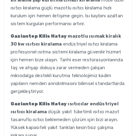
kiralama şap kurutma cihazı kiralama
mobil dizel
ısıtıcı kiralama güçlü mazotlu ısıtıcı kiralama hızlı
kurulum için hemen iletişime geçin. Isı kaybını azaltan
sistem kurguları performansı artırır.
Gaziantep Kilis Hatay
mazotlu ısımak kiralık
30 kw ısıtıcı kiralama
endüstriyel ısıtıcı kiralama
profesyonel ısıtma sistemi kiralama güvenilir hizmet
için hemen bize ulaşın. Tarihi eser restorasyonlarında
taş ve ahşap dokuya zarar vermeden çalışan
mikrodalga destekli kurutma teknolojimiz kadim
yapıların nemden arındırılmasını bilimsel standartlarda
gerçekleştiriyor.
Gaziantep Kilis Hatay
ısıtıcılar endüstriyel
ısıtıcı kiralama
düşük yakıt tüketimli ısıtıcı mazot
tasarruflu ısıtıcı beklemeden çözüm için bizi arayın.
Yüksek kapasiteli yakıt tankları kesintisiz çalışma
imkanı sunar.