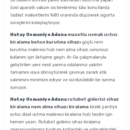
Su baskını sonrası parke sökmeden kurutma yapan
özel aparatlı vakum sistemlerimiz lüks konutlarda
tadilat maliyetlerini %80 oranında düşürerek sigorta
süreçlerini kolaylaştırıyor.
Hatay Osmaniye Adana
mazotlu ısımak ısıtıcı
kiralama beton kurutma cihazı
güçlü nem
kurutma makinesi hızlı nem alma cihazı sorunsuz
kullanım için iletişime geçin. Ar-Ge çalışmalarıyla
geliştirilen yeni nesil yanma odalarımız yakıtın
tamamını ısıya dönüştürerek çevreye zararlı atık
salınımını minimize ediyor ve sürdürülebilir bir ısınma
sunuyor.
Hatay Osmaniye Adana
rutubet giderici cihaz
kiralama nem alma cihazı kiralama
kiralık şantiye
ısıtıcı dizel ısıtma makinesi kiralama hızlı teslim için
hemen yazın. Rutubet giderici cihaz kiralama
operasyonlarımız bodrum katlardaki ve sığınaklardaki