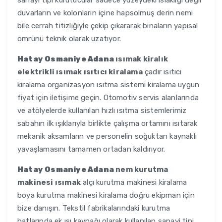
sanayi tipi kurutucular sadece yüzeydeki ıslaklığı değil
duvarların ve kolonların içine hapsolmuş derin nemi
bile cerrah titizliğiyle çekip çıkararak binaların yapısal
ömrünü teknik olarak uzatıyor.
Hatay Osmaniye Adana
ısımak kiralık
elektrikli ısımak ısıtıcı kiralama
çadır ısıtıcı
kiralama organizasyon ısıtma sistemi kiralama uygun
fiyat için iletişime geçin. Otomotiv servis alanlarında
ve atölyelerde kullanılan hızlı ısıtma sistemlerimiz
sabahın ilk ışıklarıyla birlikte çalışma ortamını ısıtarak
mekanik aksamların ve personelin soğuktan kaynaklı
yavaşlamasını tamamen ortadan kaldırıyor.
Hatay Osmaniye Adana
nem kurutma
makinesi ısımak
alçı kurutma makinesi kiralama
boya kurutma makinesi kiralama doğru ekipman için
bize danışın. Tekstil fabrikalarındaki kurutma
hatlarında ek ısı kaynağı olarak kullanılan sanayi tipi