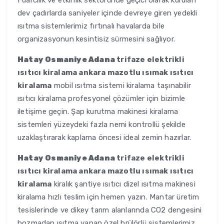
Fuarcılık ve etkinlik sektöründe geçici olarak kurulan
dev çadırlarda saniyeler içinde devreye giren yedekli
ısıtma sistemlerimiz fırtınalı havalarda bile
organizasyonun kesintisiz sürmesini sağlıyor.
Hatay Osmaniye Adana
trifaze elektrikli
ısıtıcı kiralama ankara mazotlu ısımak ısıtıcı
kiralama
mobil ısıtma sistemi kiralama taşınabilir
ısıtıcı kiralama profesyonel çözümler için bizimle
iletişime geçin. Şap kurutma makinesi kiralama
sistemleri yüzeydeki fazla nemi kontrollü şekilde
uzaklaştırarak kaplama öncesi ideal zemin hazırlar.
Hatay Osmaniye Adana
trifaze elektrikli
ısıtıcı kiralama ankara mazotlu ısımak ısıtıcı
kiralama
kiralık şantiye ısıtıcı dizel ısıtma makinesi
kiralama hızlı teslim için hemen yazın. Mantar üretim
tesislerinde ve dikey tarım alanlarında CO2 dengesini
bozmadan ısıtma yapan özel brülörlü sistemlerimiz