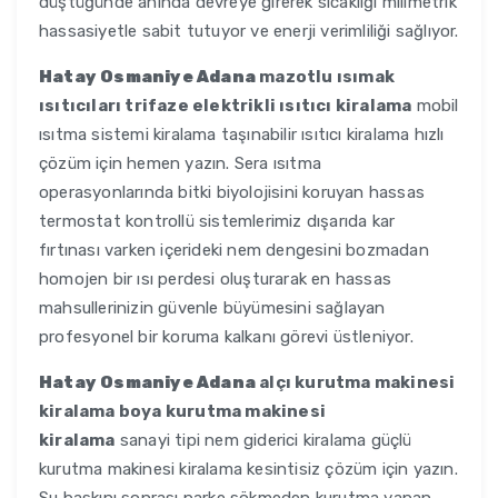
düştüğünde anında devreye girerek sıcaklığı milimetrik
hassasiyetle sabit tutuyor ve enerji verimliliği sağlıyor.
Hatay Osmaniye Adana
mazotlu ısımak
ısıtıcıları trifaze elektrikli ısıtıcı kiralama
mobil
ısıtma sistemi kiralama taşınabilir ısıtıcı kiralama hızlı
çözüm için hemen yazın. Sera ısıtma
operasyonlarında bitki biyolojisini koruyan hassas
termostat kontrollü sistemlerimiz dışarıda kar
fırtınası varken içerideki nem dengesini bozmadan
homojen bir ısı perdesi oluşturarak en hassas
mahsullerinizin güvenle büyümesini sağlayan
profesyonel bir koruma kalkanı görevi üstleniyor.
Hatay Osmaniye Adana
alçı kurutma makinesi
kiralama boya kurutma makinesi
kiralama
sanayi tipi nem giderici kiralama güçlü
kurutma makinesi kiralama kesintisiz çözüm için yazın.