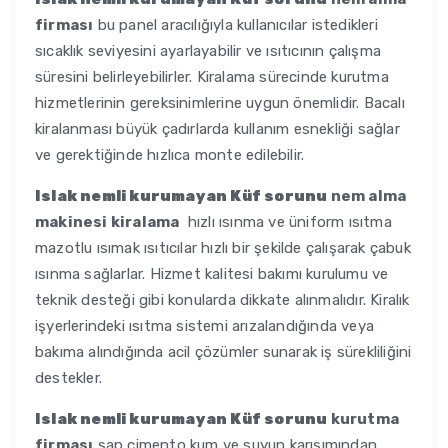
firması
bu panel aracılığıyla kullanıcılar istedikleri
sıcaklık seviyesini ayarlayabilir ve ısıtıcının çalışma
süresini belirleyebilirler. Kiralama sürecinde kurutma
hizmetlerinin gereksinimlerine uygun önemlidir. Bacalı
kiralanması büyük çadırlarda kullanım esnekliği sağlar
ve gerektiğinde hızlıca monte edilebilir.
Islak nemli kurumayan Küf sorunu
nem alma
makinesi kiralama
hızlı ısınma ve üniform ısıtma
mazotlu ısımak ısıtıcılar hızlı bir şekilde çalışarak çabuk
ısınma sağlarlar. Hizmet kalitesi bakımı kurulumu ve
teknik desteği gibi konularda dikkate alınmalıdır. Kiralık
işyerlerindeki ısıtma sistemi arızalandığında veya
bakıma alındığında acil çözümler sunarak iş sürekliliğini
destekler.
Islak nemli kurumayan Küf sorunu
kurutma
firması
şap çimento kum ve suyun karışımından