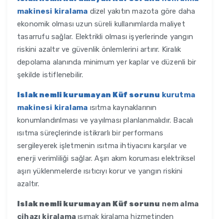
makinesi kiralama
dizel yakıtın mazota göre daha
ekonomik olması uzun süreli kullanımlarda maliyet
tasarrufu sağlar. Elektrikli olması işyerlerinde yangın
riskini azaltır ve güvenlik önlemlerini artırır. Kiralık
depolama alanında minimum yer kaplar ve düzenli bir
şekilde istiflenebilir.
Islak nemli kurumayan Küf sorunu
kurutma
makinesi kiralama
ısıtma kaynaklarının
konumlandırılması ve yayılması planlanmalıdır. Bacalı
ısıtma süreçlerinde istikrarlı bir performans
sergileyerek işletmenin ısıtma ihtiyacını karşılar ve
enerji verimliliği sağlar. Aşırı akım koruması elektriksel
aşırı yüklenmelerde ısıtıcıyı korur ve yangın riskini
azaltır.
Islak nemli kurumayan Küf sorunu
nem alma
cihazı kiralama
ısımak kiralama hizmetinden