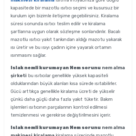
makinesi kiralama
ısıtma ihtiyacınıza göre doğru
kapasitede bir mazotlu ısıtıcı seçimi ve kusursuz bir
kurulum için bizimle iletişime geçebilirsiniz. Kiralama
süresi sonunda ısıtıcı teslim edilir ve kiralama
şartlarına uygun olarak sözleşme sonlandırılır. Bacalı
mazotlu ısıtıcı yakıt tankından aldığı mazotu yakarak
ısı üretir ve bu ısıyı çadırın içine yayarak ortamın
ısınmasını sağlar.
Islak nemli kurumayan Nem sorunu
nem alma
şirketi
bu ısıtıcılar genellikle yüksek kapasiteli
olduklarından büyük alanları kısa sürede ısıtabilirler.
Gücü arttıkça genellikle kiralama ücreti de yükselir
çünkü daha güçlü daha fazla yakıt tüketir. Bakım
işlemleri ısıtıcının parçalarının kontrol edilmesi
temizlenmesi ve gerekirse değiştirilmesini içerir.
Islak nemli kurumayan Nem sorunu
nem alma
makinesi kiralama
kiralama sürecinde mazotlu