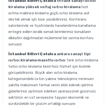
İstanbul Silivri Çatalca
trifaze sanayi ısıtıcı
kiralama yüksek voltaj ısıtıcı kiralama
hızlı
ısıtma makinesi kiralama güçlü ısıtıcı kiralama acil
destek almak için bize yazabilirsiniz. Konferans
salonlarında ve tiyatrolarda havalandırma kanallarına
entegre edilen kiralık ısımak birimlerimiz konukların
dikkatini dağıtmadan mükemmel bir ısınma konforu
sunuyor.
İstanbul Silivri Çatalca
ankara sanayi tipi
ısıtıcı kiralama mazotlu ısıtıcı
fanlı ısıtıcı kiralama
turbo ısıtıcı kiralama kesintisiz hizmet için bizimle
görüşebilirsiniz. Büyük alan ısıtıcı kiralama
kategorisindeki üstün yakma teknolojimiz minimum
yakıtla maksimum termal verim elde ederek işletme
giderlerinizi optimize ederken operasyonel gücünüzü
sektörün en üst seviyesine taşıyan ekonomik ve
sürdürülebilir bir çözüm ortaklığı sunuyor.