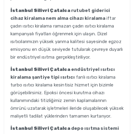
İstanbul Silivri Çatalca
rutubet giderici
cihaz kiralama nem alma cihazı kiralama
iftar
çadırı ısıtıcı kiralama ramazan çadırı ısıtıcı kiralama
kampanyalı fiyatları öğrenmek için ulaşın. Dizel
ısıtıcılarımızın yüksek yanma kalitesi sayesinde egzoz
emisyonu en düşük seviyede tutularak çevreye duyarlı
bir endüstriyel ısıtma gerçekleştiriliyor.
İstanbul Silivri Çatalca
endüstriyel ısıtıcı
kiralama şantiye tipi ısıtıcı
fanlı ısıtıcı kiralama
turbo ısıtıcı kiralama kesintisiz hizmet için bizimle
görüşebilirsiniz. Epoksi öncesi kurutma cihazı
kullanımındaki titizliğimiz zemin kaplamalarının
ömrünü uzatarak işletmeleri ileride oluşabilecek yüksek
maliyetli tadilat yüklerinden tamamen kurtarıyor.
İstanbul Silivri Çatalca
depo ısıtma sistemi