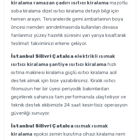
kiralama ramazan çadırı ısıtıcı kiralama
mazotlu
soba kiralama dizel ısıtıcı kiralama detaylı bilgi için
hemen arayın. Tersanelerde gemi ambarlarının boya
öncesi nemden arındırılmasında kullanılan devasa
fanlarımız yüzey hazırlık süresini yarı yarıya kısaltarak
teslimat takviminizi erkene çekiyor.
İstanbul Silivri Çatalca
elektrikli ısımak
ısıtıcı kiralama şantiye ısıtıcı kiralama
hızlı
ısıtma makinesi kiralama güçlü ısıtıcı kiralama acil
destek almak için bize yazabilirsiniz. Kiralık ısıtıcı
filomuzun her bir üyesi periyodik bakımlardan
geçirilerek sahanıza tam performansla ulaştırılıyor ve
teknik destek ekibimizle 24 saat kesintisiz operasyon
güvenliği sunuyor.
İstanbul Silivri Çatalca
ısımak ısımak
kiralama
epoksi zemin kurutma cihazı kiralama nem