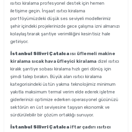
ısıtıcı kiralama profesyonel destek için hemen
iletişime geçin. İnşaat ısıtıcı kiralama
portföyümüzdeki düşük ses seviyeli modellerimiz
şehir içindeki projelerinizde gece çalışma izni almanızı
kolaylaştırarak şantiye verimliliğini kesintisiz hale
getiriyor.
İstanbul Silivri Çatalca
ısı üflemeli makine
kiralama sıcak hava üfleyici kiralama
dizel ısıtıcı
kiralık şantiye sobası kiralama hızlı geri dönüş için
şimdi talep bırakın. Büyük alan ısıtıcı kiralama
kategorisindeki üstün yakma teknolojimiz minimum
yakıtla maksimum termal verim elde ederek işletme
giderlerinizi optimize ederken operasyonel gücünüzü
sektörün en üst seviyesine taşıyan ekonomik ve
sürdürülebilir bir çözüm ortaklığı sunuyor.
İstanbul Silivri Çatalca
iftar çadırı ısıtıcı