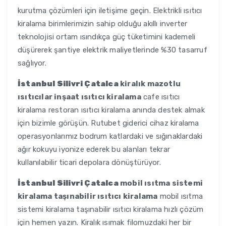
kurutma çözümleri için iletişime geçin. Elektrikli ısıtıcı
kiralama birimlerimizin sahip olduğu akıllı inverter
teknolojisi ortam ısındıkça güç tüketimini kademeli
düşürerek şantiye elektrik maliyetlerinde %30 tasarruf
sağlıyor.
İstanbul Silivri Çatalca
kiralık mazotlu
ısıtıcılar inşaat ısıtıcı kiralama
cafe ısıtıcı
kiralama restoran ısıtıcı kiralama anında destek almak
için bizimle görüşün. Rutubet giderici cihaz kiralama
operasyonlarımız bodrum katlardaki ve sığınaklardaki
ağır kokuyu iyonize ederek bu alanları tekrar
kullanılabilir ticari depolara dönüştürüyor.
İstanbul Silivri Çatalca
mobil ısıtma sistemi
kiralama taşınabilir ısıtıcı kiralama
mobil ısıtma
sistemi kiralama taşınabilir ısıtıcı kiralama hızlı çözüm
için hemen yazın. Kiralık ısımak filomuzdaki her bir