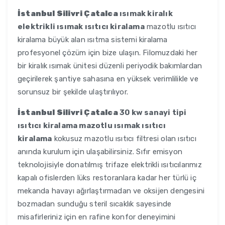
İstanbul Silivri Çatalca
ısımak kiralık
elektrikli ısımak ısıtıcı kiralama
mazotlu ısıtıcı
kiralama büyük alan ısıtma sistemi kiralama
profesyonel çözüm için bize ulaşın. Filomuzdaki her
bir kiralık ısımak ünitesi düzenli periyodik bakımlardan
geçirilerek şantiye sahasına en yüksek verimlilikle ve
sorunsuz bir şekilde ulaştırılıyor.
İstanbul Silivri Çatalca
30 kw sanayi tipi
ısıtıcı kiralama mazotlu ısımak ısıtıcı
kiralama
kokusuz mazotlu ısıtıcı filtresi olan ısıtıcı
anında kurulum için ulaşabilirsiniz. Sıfır emisyon
teknolojisiyle donatılmış trifaze elektrikli ısıtıcılarımız
kapalı ofislerden lüks restoranlara kadar her türlü iç
mekanda havayı ağırlaştırmadan ve oksijen dengesini
bozmadan sunduğu steril sıcaklık sayesinde
misafirleriniz için en rafine konfor deneyimini