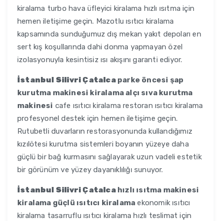
kiralama turbo hava üfleyici kiralama hızlı ısıtma için
hemen iletişime geçin. Mazotlu ısıtıcı kiralama
kapsamında sunduğumuz dış mekan yakıt depoları en
sert kış koşullarında dahi donma yapmayan özel
izolasyonuyla kesintisiz ısı akışını garanti ediyor.
İstanbul Silivri Çatalca
parke öncesi şap
kurutma makinesi kiralama alçı sıva kurutma
makinesi
cafe ısıtıcı kiralama restoran ısıtıcı kiralama
profesyonel destek için hemen iletişime geçin.
Rutubetli duvarların restorasyonunda kullandığımız
kızılötesi kurutma sistemleri boyanın yüzeye daha
güçlü bir bağ kurmasını sağlayarak uzun vadeli estetik
bir görünüm ve yüzey dayanıklılığı sunuyor.
İstanbul Silivri Çatalca
hızlı ısıtma makinesi
kiralama güçlü ısıtıcı kiralama
ekonomik ısıtıcı
kiralama tasarruflu ısıtıcı kiralama hızlı teslimat için