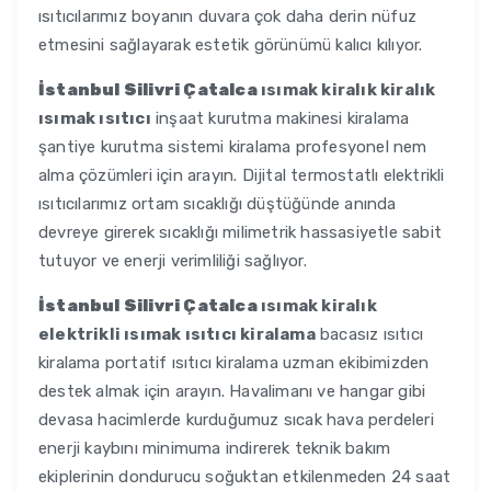
ısıtıcılarımız boyanın duvara çok daha derin nüfuz
etmesini sağlayarak estetik görünümü kalıcı kılıyor.
İstanbul Silivri Çatalca
ısımak kiralık kiralık
ısımak ısıtıcı
inşaat kurutma makinesi kiralama
şantiye kurutma sistemi kiralama profesyonel nem
alma çözümleri için arayın. Dijital termostatlı elektrikli
ısıtıcılarımız ortam sıcaklığı düştüğünde anında
devreye girerek sıcaklığı milimetrik hassasiyetle sabit
tutuyor ve enerji verimliliği sağlıyor.
İstanbul Silivri Çatalca
ısımak kiralık
elektrikli ısımak ısıtıcı kiralama
bacasız ısıtıcı
kiralama portatif ısıtıcı kiralama uzman ekibimizden
destek almak için arayın. Havalimanı ve hangar gibi
devasa hacimlerde kurduğumuz sıcak hava perdeleri
enerji kaybını minimuma indirerek teknik bakım
ekiplerinin dondurucu soğuktan etkilenmeden 24 saat