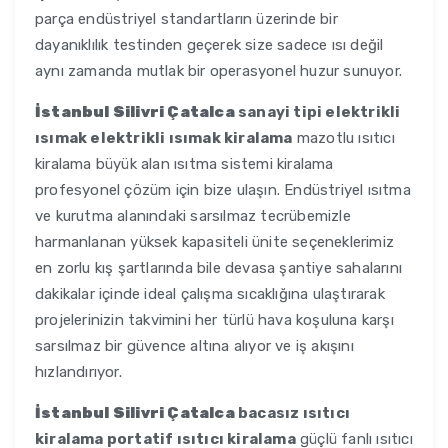
parça endüstriyel standartların üzerinde bir
dayanıklılık testinden geçerek size sadece ısı değil
aynı zamanda mutlak bir operasyonel huzur sunuyor.
İstanbul Silivri Çatalca
sanayi tipi elektrikli
ısımak elektrikli ısımak kiralama
mazotlu ısıtıcı
kiralama büyük alan ısıtma sistemi kiralama
profesyonel çözüm için bize ulaşın. Endüstriyel ısıtma
ve kurutma alanındaki sarsılmaz tecrübemizle
harmanlanan yüksek kapasiteli ünite seçeneklerimiz
en zorlu kış şartlarında bile devasa şantiye sahalarını
dakikalar içinde ideal çalışma sıcaklığına ulaştırarak
projelerinizin takvimini her türlü hava koşuluna karşı
sarsılmaz bir güvence altına alıyor ve iş akışını
hızlandırıyor.
İstanbul Silivri Çatalca
bacasız ısıtıcı
kiralama portatif ısıtıcı kiralama
güçlü fanlı ısıtıcı