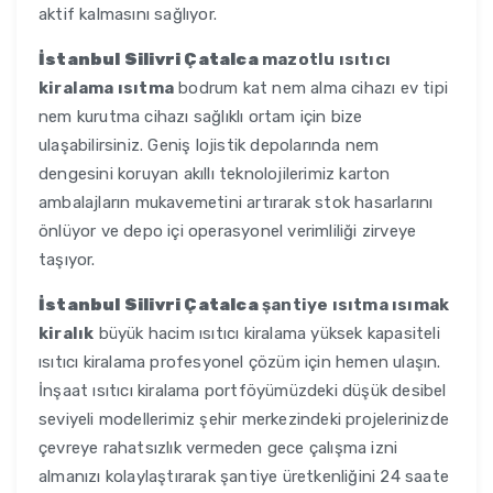
aktif kalmasını sağlıyor.
İstanbul Silivri Çatalca
mazotlu ısıtıcı
kiralama ısıtma
bodrum kat nem alma cihazı ev tipi
nem kurutma cihazı sağlıklı ortam için bize
ulaşabilirsiniz. Geniş lojistik depolarında nem
dengesini koruyan akıllı teknolojilerimiz karton
ambalajların mukavemetini artırarak stok hasarlarını
önlüyor ve depo içi operasyonel verimliliği zirveye
taşıyor.
İstanbul Silivri Çatalca
şantiye ısıtma ısımak
kiralık
büyük hacim ısıtıcı kiralama yüksek kapasiteli
ısıtıcı kiralama profesyonel çözüm için hemen ulaşın.
İnşaat ısıtıcı kiralama portföyümüzdeki düşük desibel
seviyeli modellerimiz şehir merkezindeki projelerinizde
çevreye rahatsızlık vermeden gece çalışma izni
almanızı kolaylaştırarak şantiye üretkenliğini 24 saate