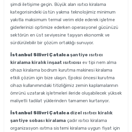
şimdi iletişime geçin. Büyük alan ısıtıcı kiralama
kategorisindeki üstün yakma teknolojimiz minimum
yakıtla maksimum termal verim elde ederek işletme
giderlerinizi optimize ederken operasyonel gücünüzü
sektörün en üst seviyesine taşıyan ekonomik ve
sürdürülebilir bir çözüm ortaklığı sunuyor.
İstanbul Silivri Çatalca
şantiye ısıtıcı
kiralama kiralık inşaat ısıtıcısı
ev tipi nem alma
cihazı kiralama bodrum kurutma makinesi kiralama
etkili çözüm için bize ulaşın. Epoksi öncesi kurutma
cihazı kullanımındaki titizliğimiz zemin kaplamalarının
ömrünü uzatarak işletmeleri ileride oluşabilecek yüksek
maliyetli tadilat yüklerinden tamamen kurtarıyor.
İstanbul Silivri Çatalca
dizel ısıtıcı kiralık
şantiye sobası kiralama
çadır ısıtıcı kiralama
organizasyon ısıtma sistemi kiralama uygun fiyat için