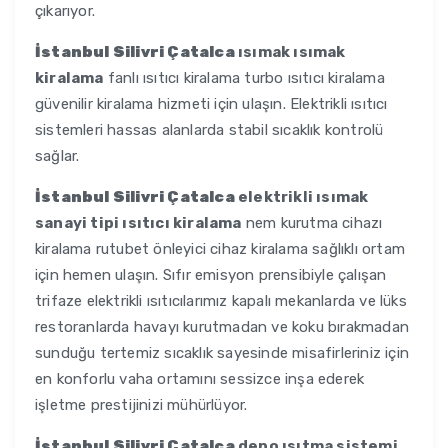
çıkarıyor.
İstanbul Silivri Çatalca
ısımak ısımak
kiralama
fanlı ısıtıcı kiralama turbo ısıtıcı kiralama
güvenilir kiralama hizmeti için ulaşın. Elektrikli ısıtıcı
sistemleri hassas alanlarda stabil sıcaklık kontrolü
sağlar.
İstanbul Silivri Çatalca
elektrikli ısımak
sanayi tipi ısıtıcı kiralama
nem kurutma cihazı
kiralama rutubet önleyici cihaz kiralama sağlıklı ortam
için hemen ulaşın. Sıfır emisyon prensibiyle çalışan
trifaze elektrikli ısıtıcılarımız kapalı mekanlarda ve lüks
restoranlarda havayı kurutmadan ve koku bırakmadan
sunduğu tertemiz sıcaklık sayesinde misafirleriniz için
en konforlu vaha ortamını sessizce inşa ederek
işletme prestijinizi mühürlüyor.
İstanbul Silivri Çatalca
depo ısıtma sistemi