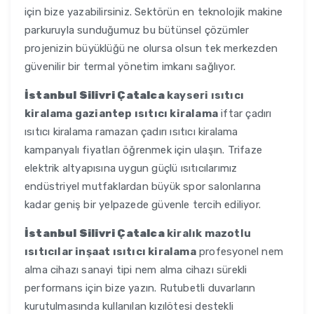
için bize yazabilirsiniz. Sektörün en teknolojik makine
parkuruyla sunduğumuz bu bütünsel çözümler
projenizin büyüklüğü ne olursa olsun tek merkezden
güvenilir bir termal yönetim imkanı sağlıyor.
İstanbul Silivri Çatalca
kayseri ısıtıcı
kiralama gaziantep ısıtıcı kiralama
iftar çadırı
ısıtıcı kiralama ramazan çadırı ısıtıcı kiralama
kampanyalı fiyatları öğrenmek için ulaşın. Trifaze
elektrik altyapısına uygun güçlü ısıtıcılarımız
endüstriyel mutfaklardan büyük spor salonlarına
kadar geniş bir yelpazede güvenle tercih ediliyor.
İstanbul Silivri Çatalca
kiralık mazotlu
ısıtıcılar inşaat ısıtıcı kiralama
profesyonel nem
alma cihazı sanayi tipi nem alma cihazı sürekli
performans için bize yazın. Rutubetli duvarların
kurutulmasında kullanılan kızılötesi destekli