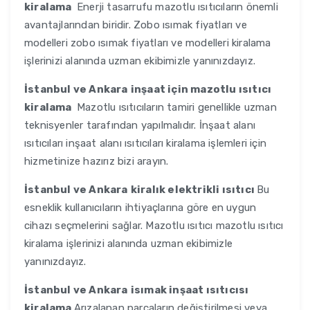
kiralama
Enerji tasarrufu mazotlu ısıtıcıların önemli
avantajlarından biridir. Zobo ısımak fiyatları ve
modelleri zobo ısımak fiyatları ve modelleri kiralama
işlerinizi alanında uzman ekibimizle yanınızdayız.
İstanbul ve Ankara
inşaat için mazotlu ısıtıcı
kiralama
Mazotlu ısıtıcıların tamiri genellikle uzman
teknisyenler tarafından yapılmalıdır. İnşaat alanı
ısıtıcıları inşaat alanı ısıtıcıları kiralama işlemleri için
hizmetinize hazırız bizi arayın.
İstanbul ve Ankara
kiralık elektrikli ısıtıcı
Bu
esneklik kullanıcıların ihtiyaçlarına göre en uygun
cihazı seçmelerini sağlar. Mazotlu ısıtıcı mazotlu ısıtıcı
kiralama işlerinizi alanında uzman ekibimizle
yanınızdayız.
İstanbul ve Ankara
isımak inşaat ısıtıcısı
kiralama
Arızalanan parçaların değiştirilmesi veya