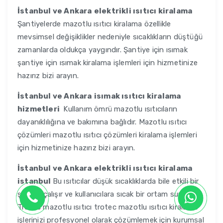
İstanbul ve Ankara
elektrikli ısıtıcı kiralama
Şantiyelerde mazotlu ısıtıcı kiralama özellikle
mevsimsel değişiklikler nedeniyle sıcaklıkların düştüğü
zamanlarda oldukça yaygındır. Şantiye için ısımak
şantiye için ısımak kiralama işlemleri için hizmetinize
hazırız bizi arayın.
İstanbul ve Ankara
isımak ısıtıcı kiralama
hizmetleri
Kullanım ömrü mazotlu ısıtıcıların
dayanıklılığına ve bakımına bağlıdır. Mazotlu ısıtıcı
çözümleri mazotlu ısıtıcı çözümleri kiralama işlemleri
için hizmetinize hazırız bizi arayın.
İstanbul ve Ankara
elektrikli ısıtıcı kiralama
istanbul
Bu ısıtıcılar düşük sıcaklıklarda bile etkili bir
şekilde çalışır ve kullanıcılara sıcak bir ortam sunar.
Trotec mazotlu ısıtıcı trotec mazotlu ısıtıcı kiralama
işlerinizi profesyonel olarak çözümlemek için kurumsal