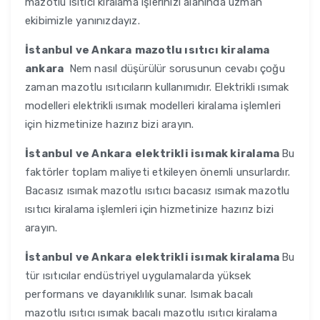
mazotlu ısıtıcı kiralama işlerinizi alanında uzman
ekibimizle yanınızdayız.
İstanbul ve Ankara
mazotlu ısıtıcı kiralama
ankara
Nem nasıl düşürülür sorusunun cevabı çoğu
zaman mazotlu ısıtıcıların kullanımıdır. Elektrikli ısımak
modelleri elektrikli ısımak modelleri kiralama işlemleri
için hizmetinize hazırız bizi arayın.
İstanbul ve Ankara
elektrikli isımak kiralama
Bu
faktörler toplam maliyeti etkileyen önemli unsurlardır.
Bacasız ısımak mazotlu ısıtıcı bacasız ısımak mazotlu
ısıtıcı kiralama işlemleri için hizmetinize hazırız bizi
arayın.
İstanbul ve Ankara
elektrikli isımak kiralama
Bu
tür ısıtıcılar endüstriyel uygulamalarda yüksek
performans ve dayanıklılık sunar. Isımak bacalı
mazotlu ısıtıcı ısımak bacalı mazotlu ısıtıcı kiralama