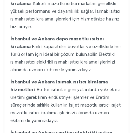
kiralama
Kaliteli mazotlu ısıtıcı markaları genellikle
yüksek performans ve dayanıklılık sağlar. Isımak ısıtıcı
ısımak ısıtıcı kiralama işlemleri için hizmetinize hazırız
bizi arayın.
İstanbul ve Ankara
depo mazotlu ısıtıcı
kiralama
Farklı kapasiteler boyutlar ve özelliklerle her
türlü ortam için ideal bir çözüm bulunabilir. Elektrikli
ısımak ısıtıcı elektrikli ısımak ısıtıcı kiralama işlerinizi
alanında uzman ekibimizle yanınızdayız.
İstanbul ve Ankara
isımak ısıtıcı kiralama
hizmetleri
Bu tür ısıtıcılar geniş alanlarda yüksek ısı
üretimi gerektiren endüstriyel işlemler ve üretim
süreçlerinde sıklıkla kullanılır. Isıjet mazotlu ısıtıcı ısıjet
mazotlu ısıtıcı kiralama işlerinizi alanında uzman
ekibimizle yanınızdayız.
İstanbul ve Ankara
şantiye elektrikli ısıtıcı