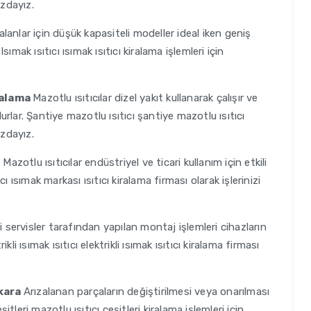
ızdayız.
alanlar için düşük kapasiteli modeller ideal iken geniş
Isımak ısıtıcı ısımak ısıtıcı kiralama işlemleri için
ralama
Mazotlu ısıtıcılar dizel yakıt kullanarak çalışır ve
lar. Şantiye mazotlu ısıtıcı şantiye mazotlu ısıtıcı
ızdayız.
ı
Mazotlu ısıtıcılar endüstriyel ve ticari kullanım için etkili
 ısımak markası ısıtıcı kiralama firması olarak işlerinizi
li servisler tarafından yapılan montaj işlemleri cihazların
ikli ısımak ısıtıcı elektrikli ısımak ısıtıcı kiralama firması
nkara
Arızalanan parçaların değiştirilmesi veya onarılması
itleri mazotlu ısıtıcı çeşitleri kiralama işlemleri için