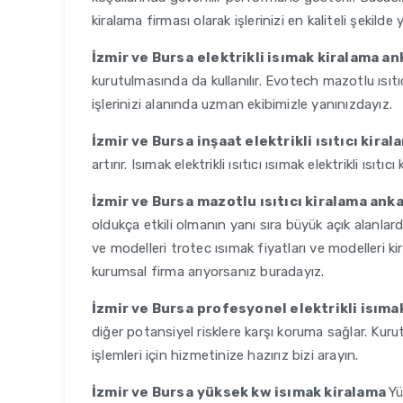
kiralama firması olarak işlerinizi en kaliteli şekilde 
İzmir ve Bursa
elektrikli isımak kiralama a
kurutulmasında da kullanılır. Evotech mazotlu ısıtıc
işlerinizi alanında uzman ekibimizle yanınızdayız.
İzmir ve Bursa
inşaat elektrikli ısıtıcı kira
artırır. Isımak elektrikli ısıtıcı ısımak elektrikli ısı
İzmir ve Bursa
mazotlu ısıtıcı kiralama ank
oldukça etkili olmanın yanı sıra büyük açık alanlar
ve modelleri trotec ısımak fiyatları ve modelleri k
kurumsal firma arıyorsanız buradayız.
İzmir ve Bursa
profesyonel elektrikli isıma
diğer potansiyel risklere karşı koruma sağlar. Kur
işlemleri için hizmetinize hazırız bizi arayın.
İzmir ve Bursa
yüksek kw isımak kiralama
Yü