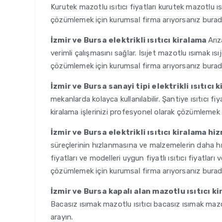
Kurutek mazotlu ısıtıcı fiyatları kurutek mazotlu ısı
çözümlemek için kurumsal firma arıyorsanız burad
İzmir ve Bursa
elektrikli ısıtıcı kiralama
Arız
verimli çalışmasını sağlar. Isıjet mazotlu ısımak ıs
çözümlemek için kurumsal firma arıyorsanız burad
İzmir ve Bursa
sanayi tipi elektrikli ısıtıcı 
mekanlarda kolayca kullanılabilir. Şantiye ısıtıcı fiy
kiralama işlerinizi profesyonel olarak çözümlemek 
İzmir ve Bursa
elektrikli ısıtıcı kiralama hi
süreçlerinin hızlanmasına ve malzemelerin daha hızlı
fiyatları ve modelleri uygun fiyatlı ısıtıcı fiyatları
çözümlemek için kurumsal firma arıyorsanız burad
İzmir ve Bursa
kapalı alan mazotlu ısıtıcı k
Bacasız ısımak mazotlu ısıtıcı bacasız ısımak mazotl
arayın.