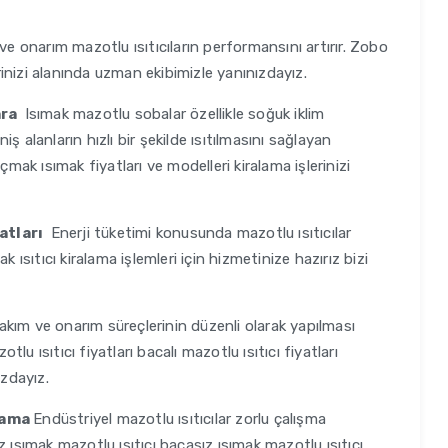
e onarım mazotlu ısıtıcıların performansını artırır. Zobo
inizi alanında uzman ekibimizle yanınızdayız.
ara
Isımak mazotlu sobalar özellikle soğuk iklim
 alanların hızlı bir şekilde ısıtılmasını sağlayan
çmak ısımak fiyatları ve modelleri kiralama işlerinizi
yatları
Enerji tüketimi konusunda mazotlu ısıtıcılar
mak ısıtıcı kiralama işlemleri için hizmetinize hazırız bizi
kım ve onarım süreçlerinin düzenli olarak yapılması
tlu ısıtıcı fiyatları bacalı mazotlu ısıtıcı fiyatları
ızdayız.
alama
Endüstriyel mazotlu ısıtıcılar zorlu çalışma
 ısımak mazotlu ısıtıcı bacasız ısımak mazotlu ısıtıcı