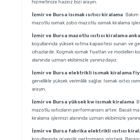
hizmetinize hazırız bizi arayın.
İzmir ve Bursa
isımak ısıtıcı kiralama
Bakım v
mazotlu ısımak zobo mazotlu ısımak kiralama işler
İzmir ve Bursa
mazotlu ısıtıcı kiralama ank
koşullarında yüksek ısıtma kapasitesi sunan ve geniş
cihazlardır. Koçmak ısımak fiyatları ve modelleri ko
alanında uzman ekibimizle yanınızdayız.
İzmir ve Bursa
elektrikli isımak kiralama fi
genellikle yüksek verimlilik sağlar. Isımak ısıtıcı ısı
arayın.
İzmir ve Bursa
yüksek kw isımak kiralama
Ba
mazotlu ısıtıcıların performansını artırır. Bacalı mazo
kiralama işlerinizi alanında uzman ekibimizle yanın
İzmir ve Bursa
fabrika elektrikli ısıtıcı kir
koşullarında güvenilir performans gösterir. Bacasız