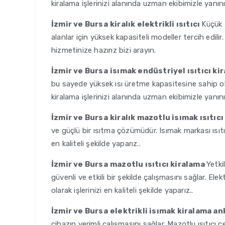
kiralama işlerinizi alanında uzman ekibimizle yanın
İzmir ve Bursa
kiralık elektrikli ısıtıcı
Küçük 
alanlar için yüksek kapasiteli modeller tercih edilir. 
hizmetinize hazırız bizi arayın.
İzmir ve Bursa
isımak endüstriyel ısıtıcı ki
bu sayede yüksek ısı üretme kapasitesine sahip olur
kiralama işlerinizi alanında uzman ekibimizle yanın
İzmir ve Bursa
kiralık mazotlu isımak ısıtıc
ve güçlü bir ısıtma çözümüdür. Isımak markası ısıtıcı
en kaliteli şekilde yaparız..
İzmir ve Bursa
mazotlu ısıtıcı kiralama
Yetki
güvenli ve etkili bir şekilde çalışmasını sağlar. Elektr
olarak işlerinizi en kaliteli şekilde yaparız..
İzmir ve Bursa
elektrikli isımak kiralama a
cihazın verimli çalışmasını sağlar. Mazotlu ısıtıcı çeş