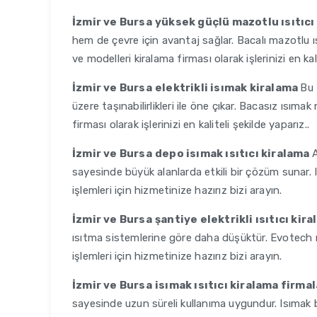
İzmir ve Bursa
yüksek güçlü mazotlu ısıtıcı
hem de çevre için avantaj sağlar. Bacalı mazotlu ısıt
ve modelleri kiralama firması olarak işlerinizi en kali
İzmir ve Bursa
elektrikli isımak kiralama
Bu 
üzere taşınabilirlikleri ile öne çıkar. Bacasız ısıma
firması olarak işlerinizi en kaliteli şekilde yaparız..
İzmir ve Bursa
depo isımak ısıtıcı kiralama
A
sayesinde büyük alanlarda etkili bir çözüm sunar. I
işlemleri için hizmetinize hazırız bizi arayın.
İzmir ve Bursa
şantiye elektrikli ısıtıcı kir
ısıtma sistemlerine göre daha düşüktür. Evotech
işlemleri için hizmetinize hazırız bizi arayın.
İzmir ve Bursa
isımak ısıtıcı kiralama firmal
sayesinde uzun süreli kullanıma uygundur. Isımak b