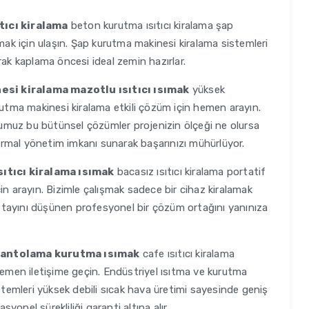
tıcı kiralama
beton kurutma ısıtıcı kiralama şap
şmak için ulaşın. Şap kurutma makinesi kiralama sistemleri
rak kaplama öncesi ideal zemin hazırlar.
si kiralama mazotlu ısıtıcı ısımak
yüksek
rutma makinesi kiralama etkili çözüm için hemen arayın.
umuz bu bütünsel çözümler projenizin ölçeği ne olursa
rmal yönetim imkanı sunarak başarınızı mühürlüyor.
sıtıcı kiralama ısımak
bacasız ısıtıcı kiralama portatif
in arayın. Bizimle çalışmak sadece bir cihaz kiralamak
 detayını düşünen profesyonel bir çözüm ortağını yanınıza
 mantolama kurutma ısımak
cafe ısıtıcı kiralama
hemen iletişime geçin. Endüstriyel ısıtma ve kurutma
istemleri yüksek debili sıcak hava üretimi sayesinde geniş
syonel sürekliliği garanti altına alır.