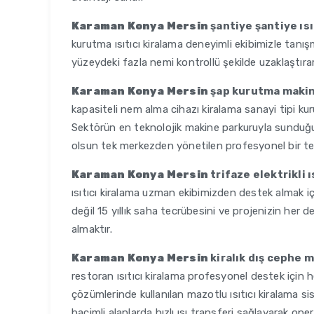
Karaman Konya Mersin
şantiye şantiye ısı
kurutma ısıtıcı kiralama deneyimli ekibimizle tanı
yüzeydeki fazla nemi kontrollü şekilde uzaklaştıra
Karaman Konya Mersin
şap kurutma makine
kapasiteli nem alma cihazı kiralama sanayi tipi ku
Sektörün en teknolojik makine parkuruyla sunduğ
olsun tek merkezden yönetilen profesyonel bir te
Karaman Konya Mersin
trifaze elektrikli ı
ısıtıcı kiralama uzman ekibimizden destek almak iç
değil 15 yıllık saha tecrübesini ve projenizin her
almaktır.
Karaman Konya Mersin
kiralık dış cephe
restoran ısıtıcı kiralama profesyonel destek için 
çözümlerinde kullanılan mazotlu ısıtıcı kiralama s
hacimli alanlarda hızlı ısı transferi sağlayarak opera