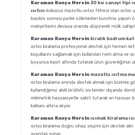
Karaman Konya Mersin
30 kw sanayi tipi ıs
ısıtıcı
kokusuz mazotlu ısıtıcı filtresi olan ısıtıcı
baskını sonrası parke sökmeden kurutma yapan öze
maliyetlerini devasa oranda düşürerek mülk sahipl
Karaman Konya Mersin
kiralık bodrum kat
ısıtıcı kiralama profesyonel destek için hemen ile
koşullarını sağlamak için kullanılan nem alma ve ısıt
boyunca kayıt altında tutarak ürün güvenliğinizi ul
Karaman Konya Mersin
mazotlu ısıtma maki
ısıtıcı kiralama anında destek almak için bizimle 
kullandığımız akıllı brülörlü sistemler dışarıda do
milimetrik hassasiyetle sabit tutarak en hassas bi
kalkanı altına alıyor.
Karaman Konya Mersin
ısımak kiralama ısım
ısıtıcı kiralama doğru cihaz seçimi için destek alın. 
avantajı sunar.