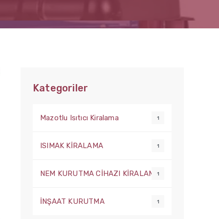
Kategoriler
Mazotlu Isıtıcı Kiralama
1
ISIMAK KİRALAMA
1
NEM KURUTMA CİHAZI KİRALAMA
1
İNŞAAT KURUTMA
1