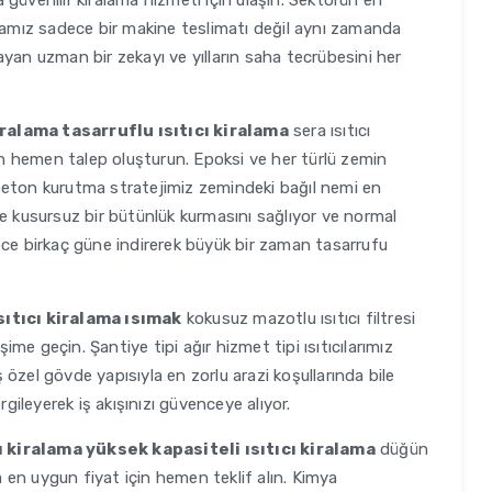
ma güvenilir kiralama hizmeti için ulaşın. Sektörün en
rkamız sadece bir makine teslimatı değil aynı zamanda
yan uzman bir zekayı ve yılların saha tecrübesini her
ralama tasarruflu ısıtıcı kiralama
sera ısıtıcı
çin hemen talep oluşturun. Epoksi ve her türlü zemin
beton kurutma stratejimiz zemindeki bağıl nemi en
le kusursuz bir bütünlük kurmasını sağlıyor ve normal
ece birkaç güne indirerek büyük bir zaman tasarrufu
sıtıcı kiralama ısımak
kokusuz mazotlu ısıtıcı filtresi
şime geçin. Şantiye tipi ağır hizmet tipi ısıtıcılarımız
iş özel gövde yapısıyla en zorlu arazi koşullarında bile
ileyerek iş akışınızı güvenceye alıyor.
 kiralama yüksek kapasiteli ısıtıcı kiralama
düğün
ma en uygun fiyat için hemen teklif alın. Kimya