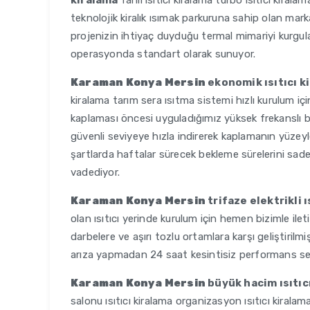
kiralama
fanlı ısıtıcı kiralama turbo ısıtıcı kirala
teknolojik kiralık ısımak parkuruna sahip olan ma
projenizin ihtiyaç duyduğu termal mimariyi kurgula
operasyonda standart olarak sunuyor.
Karaman Konya Mersin
ekonomik ısıtıcı ki
kiralama tarım sera ısıtma sistemi hızlı kurulum i
kaplaması öncesi uyguladığımız yüksek frekanslı 
güvenli seviyeye hızla indirerek kaplamanın yüzey
şartlarda haftalar sürecek bekleme sürelerini sad
vadediyor.
Karaman Konya Mersin
trifaze elektrikli ı
olan ısıtıcı yerinde kurulum için hemen bizimle ileti
darbelere ve aşırı tozlu ortamlara karşı geliştirilm
arıza yapmadan 24 saat kesintisiz performans serg
Karaman Konya Mersin
büyük hacim ısıtıcı
salonu ısıtıcı kiralama organizasyon ısıtıcı kirala