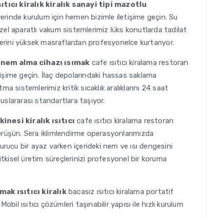
ıtıcı kiralık kiralık sanayi tipi mazotlu
 yerinde kurulum için hemen bizimle iletişime geçin. Su
l aparatlı vakum sistemlerimiz lüks konutlarda tadilat
erini yüksek masraflardan profesyonelce kurtarıyor.
 nem alma cihazı ısımak
cafe ısıtıcı kiralama restoran
tişime geçin. İlaç depolarındaki hassas saklama
ma sistemlerimiz kritik sıcaklık aralıklarını 24 saat
uslararası standartlara taşıyor.
nesi kiralık ısıtıcı
cafe ısıtıcı kiralama restoran
görüşün. Sera iklimlendirme operasyonlarımızda
ndurucu bir ayaz varken içerideki nem ve ısı dengesini
tkisel üretim süreçlerinizi profesyonel bir koruma
ak ısıtıcı kiralık
bacasız ısıtıcı kiralama portatif
Mobil ısıtıcı çözümleri taşınabilir yapısı ile hızlı kurulum