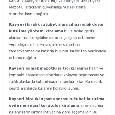
kurutma süreçlerinde enerji verimliliği ile dikkat çeker.
Mazotlu ısıtıcıların güvenilirliği yüksek kalite
standartlarına bağlıdır.
Kayseri
kiralık rutubet alma cihazı ıslak duvar
kurutma yöntemi kiralama
bu ısıtıcılar geniş
alanları hızlı bir şekilde ısıtarak çalışma ortamının
verimliliğini artırır ve projelerin daha hızlı
tamamlanmasına katkıda bulunur. Isı bir fan yardımıyla
ortama dağıtılır.
Kayseri
ısımak mazotlu ısıtıcı kiralama
hafif ve
kompakt tasarımları cihazların kolayca taşınmasını ve
farklı alanlarda kullanılmasını mümkün kılar. Bu özellik
çeşitli alanlarda kullanım kolaylığı sunar.
Kayseri
kiralık inşaat sonrası rutubet kurutma
evde nem nasıl kurutulur kiralama
ısınma süresi
kullanıcıların ısıtma ihtiyacına göre seçilmelidir. Bu