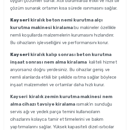
uygun çözümler sunar. Acil durumlarda etkili ve hızlı bir
çözüm sunarak ortamın kısa sürede ısınmasını sağlar.
Kayseri
kiralık beton nemi kurutma alçı
kurutma makinesi kiralama
bu makineler özellikle
nemli koşullarda malzemelerin kurumasını hızlandırır.
Bu cihazların işlevselliğini ve performansını korur.
Kayseri
kiralık kalıp sonrası beton kurutma
inşaat sonrası nem alma kiralama
kaliteli hizmet
arıyorsanız doğru yerdesiniz. Bu cihazlar geniş ve
nemli alanlarda etkili bir şekilde ısıtma sağlar böylece
inşaat malzemeleri ve ortamlar daha hızlı kurur.
Kayseri
kiralık zemin kurutma makinesi nem
alma cihazı tavsiye kiralama
ısımak’ın sunduğu
servis ağı ve yedek parça temini kullanıcıların
cihazlarını kolayca tamir ettirmelerini ve bakım
yaptırmalarını sağlar. Yüksek kapasiteli dizel ısıtıcılar