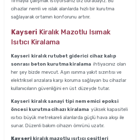
firmayla çalışmak istiyorsanız biz buradayız. Bu
cihazlar nemli ve ıslak alanlarda hızlı bir kurutma
sağlayarak ortamın konforunu artırır.
Kayseri
Kiralık Mazotlu Isımak
Isıtıcı Kiralama
Kayseri
kiralık rutubet giderici cihaz kalıp
sonrası beton kurutma kiralama
ihtiyacınız olan
her şey bizde mevcut. Aşırı ısınma yakıt sızıntısı ve
elektriksel arızalara karşı koruma sağlayan bu cihazlar
kullanıcıların güvenliğini en üst düzeyde tutar.
Kayseri
kiralık sanayi tipi nem emici epoksi
öncesi kurutma cihazı kiralama
yüksek kapasiteli
ısıtıcı büyük metrekareli alanlarda güçlü hava akışı ile
sunar. Düzenli bakım cihazın ömrünü uzatır.
Kayseri
kiralık mazotlu ısıtıcı çeşitleri