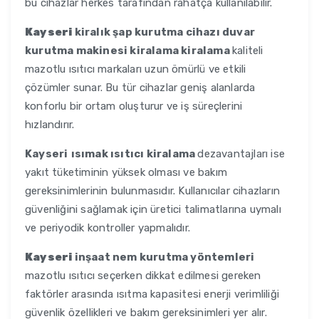
bu cihazlar herkes tarafından rahatça kullanılabilir.
Kayseri
kiralık şap kurutma cihazı duvar
kurutma makinesi kiralama kiralama
kaliteli
mazotlu ısıtıcı markaları uzun ömürlü ve etkili
çözümler sunar. Bu tür cihazlar geniş alanlarda
konforlu bir ortam oluşturur ve iş süreçlerini
hızlandırır.
Kayseri
ısımak ısıtıcı kiralama
dezavantajları ise
yakıt tüketiminin yüksek olması ve bakım
gereksinimlerinin bulunmasıdır. Kullanıcılar cihazların
güvenliğini sağlamak için üretici talimatlarına uymalı
ve periyodik kontroller yapmalıdır.
Kayseri
inşaat nem kurutma yöntemleri
mazotlu ısıtıcı seçerken dikkat edilmesi gereken
faktörler arasında ısıtma kapasitesi enerji verimliliği
güvenlik özellikleri ve bakım gereksinimleri yer alır.