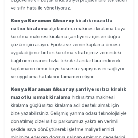
özgüvenle en büyük endüstriyel projeleri bile tek elden
ve sıfır hata ile yönetiyoruz.
Konya Karaman Aksaray
kiralık mazotlu
ısıtıcı kiralama
alçı kurutma makinesi kiralama boya
kurutma makinesi kiralama şantiyeniz için en doğru
çözüm için arayın. Epoksi ve zemin kaplama öncesi
uyguladığımız beton kurutma stratejimiz zemindeki
bağıl nem oranını hızla teknik standartlara indirerek
kaplamanın ömür boyu kusursuz yapışmasını sağlıyor
ve uygulama hatalarını tamamen eliyor.
Konya Karaman Aksaray
şantiye ısıtıcı kiralık
mazotlu ısımak kiralama
hızlı ısıtma makinesi
kiralama güçlü ısıtıcı kiralama acil destek almak için
bize yazabilirsiniz. Gelişmiş yanma odası teknolojisiyle
donatılmış dizel ısıtıcı parkurumuz yakıtı en verimli
şekilde ısıya dönüştürerek işletme maliyetlerinizi
minimize ederken doğaya salınan emisyon değerlerini