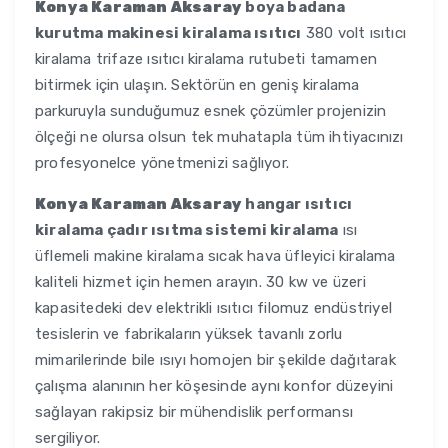
Konya Karaman Aksaray
boya badana
kurutma makinesi kiralama ısıtıcı
380 volt ısıtıcı
kiralama trifaze ısıtıcı kiralama rutubeti tamamen
bitirmek için ulaşın. Sektörün en geniş kiralama
parkuruyla sunduğumuz esnek çözümler projenizin
ölçeği ne olursa olsun tek muhatapla tüm ihtiyacınızı
profesyonelce yönetmenizi sağlıyor.
Konya Karaman Aksaray
hangar ısıtıcı
kiralama çadır ısıtma sistemi kiralama
ısı
üflemeli makine kiralama sıcak hava üfleyici kiralama
kaliteli hizmet için hemen arayın. 30 kw ve üzeri
kapasitedeki dev elektrikli ısıtıcı filomuz endüstriyel
tesislerin ve fabrikaların yüksek tavanlı zorlu
mimarilerinde bile ısıyı homojen bir şekilde dağıtarak
çalışma alanının her köşesinde aynı konfor düzeyini
sağlayan rakipsiz bir mühendislik performansı
sergiliyor.