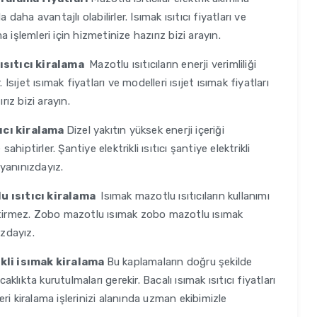
daha avantajlı olabilirler. Isımak ısıtıcı fiyatları ve
ma işlemleri için hizmetinize hazırız bizi arayın.
 ısıtıcı kiralama
Mazotlu ısıtıcıların enerji verimliliği
Isıjet ısımak fiyatları ve modelleri ısıjet ısımak fiyatları
rız bizi arayın.
ıcı kiralama
Dizel yakıtın yüksek enerji içeriği
iptirler. Şantiye elektrikli ısıtıcı şantiye elektrikli
 yanınızdayız.
u ısıtıcı kiralama
Isımak mazotlu ısıtıcıların kullanımı
ektirmez. Zobo mazotlu ısımak zobo mazotlu ısımak
ızdayız.
ikli isımak kiralama
Bu kaplamaların doğru şekilde
aklıkta kurutulmaları gerekir. Bacalı ısımak ısıtıcı fiyatları
leri kiralama işlerinizi alanında uzman ekibimizle