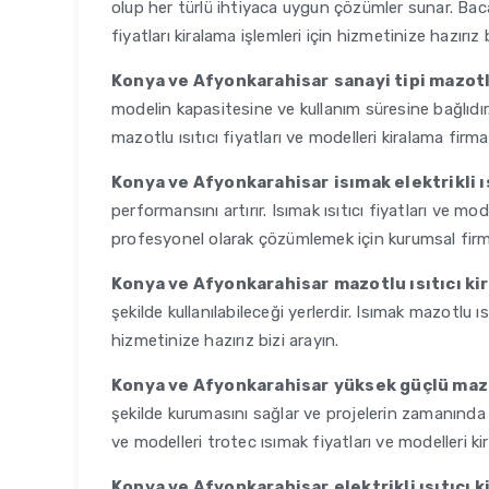
olup her türlü ihtiyaca uygun çözümler sunar. Bacas
fiyatları kiralama işlemleri için hizmetinize hazırız 
Konya ve Afyonkarahisar
sanayi tipi mazotl
modelin kapasitesine ve kullanım süresine bağlıdır. 
mazotlu ısıtıcı fiyatları ve modelleri kiralama firması
Konya ve Afyonkarahisar
isımak elektrikli 
performansını artırır. Isımak ısıtıcı fiyatları ve mode
profesyonel olarak çözümlemek için kurumsal firm
Konya ve Afyonkarahisar
mazotlu ısıtıcı k
şekilde kullanılabileceği yerlerdir. Isımak mazotlu ıs
hizmetinize hazırız bizi arayın.
Konya ve Afyonkarahisar
yüksek güçlü mazo
şekilde kurumasını sağlar ve projelerin zamanında
ve modelleri trotec ısımak fiyatları ve modelleri kir
Konya ve Afyonkarahisar
elektrikli ısıtıcı 