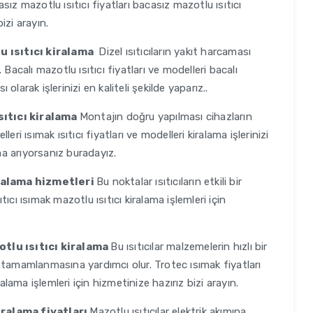
ız mazotlu ısıtıcı fiyatları bacasız mazotlu ısıtıcı
bizi arayın.
u ısıtıcı kiralama
Dizel ısıtıcıların yakıt harcaması
Bacalı mazotlu ısıtıcı fiyatları ve modelleri bacalı
 olarak işlerinizi en kaliteli şekilde yaparız..
ısıtıcı kiralama
Montajın doğru yapılması cihazların
lleri ısımak ısıtıcı fiyatları ve modelleri kiralama işlerinizi
a arıyorsanız buradayız.
iralama hizmetleri
Bu noktalar ısıtıcıların etkili bir
ıtıcı ısımak mazotlu ısıtıcı kiralama işlemleri için
tlu ısıtıcı kiralama
Bu ısıtıcılar malzemelerin hızlı bir
 tamamlanmasına yardımcı olur. Trotec ısımak fiyatları
alama işlemleri için hizmetinize hazırız bizi arayın.
kiralama fiyatları
Mazotlu ısıtıcılar elektrik akımına