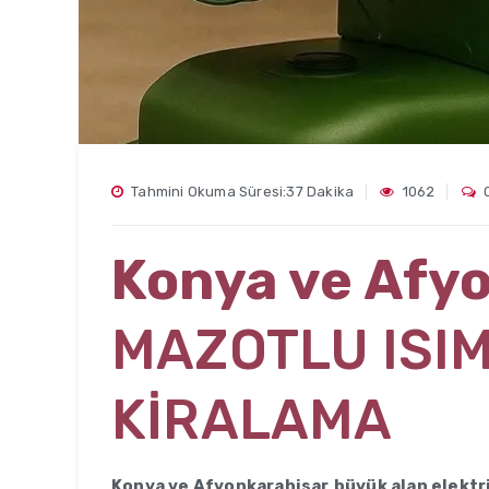
Tahmini Okuma Süresi:37 Dakika
1062
Konya ve Afy
MAZOTLU ISIM
KİRALAMA
Konya ve Afyonkarahisar
büyük alan elektr