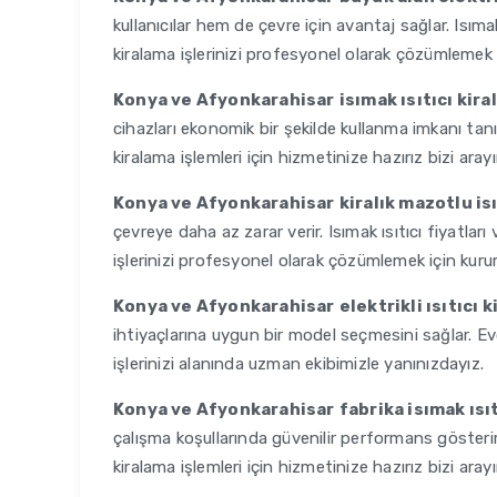
kullanıcılar hem de çevre için avantaj sağlar. Isıma
kiralama işlerinizi profesyonel olarak çözümlemek 
Konya ve Afyonkarahisar
isımak ısıtıcı kir
cihazları ekonomik bir şekilde kullanma imkanı ta
kiralama işlemleri için hizmetinize hazırız bizi arayı
Konya ve Afyonkarahisar
kiralık mazotlu is
çevreye daha az zarar verir. Isımak ısıtıcı fiyatları 
işlerinizi profesyonel olarak çözümlemek için kuru
Konya ve Afyonkarahisar
elektrikli ısıtıcı
ihtiyaçlarına uygun bir model seçmesini sağlar. 
işlerinizi alanında uzman ekibimizle yanınızdayız.
Konya ve Afyonkarahisar
fabrika isımak ısı
çalışma koşullarında güvenilir performans gösteri
kiralama işlemleri için hizmetinize hazırız bizi arayı