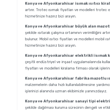
Konya ve Afyonkarahisar
isımak ısıtıcı kir
artırır. Trotec ısımak fiyatları ve modelleri trotec ı
hizmetinize hazırız bizi arayın.
Konya ve Afyonkarahisar
büyük alan mazotl
şekilde ısıtarak çalışma ortamının verimliliğini art
bulunur. Mobil ısıtıcı fiyatları ve modelleri mobil ısı
hizmetinize hazırız bizi arayın.
Konya ve Afyonkarahisar
elektrikli isımak
çeşitli endüstriyel ve inşaat uygulamalarında kullanıl
fiyatları ve modelleri kiralama firması olarak işlerini
Konya ve Afyonkarahisar
fabrika mazotlu ı
malzemelerin daha hızlı kullanılabilmesine yardımcı
işlerinizi alanında uzman ekibimizle yanınızdayız.
Konya ve Afyonkarahisar
sanayi tipi elektr
şekilde dağılması kuruma sürecinin dengeli ve etkili