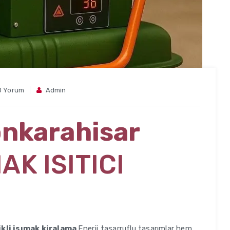
0 Yorum
Admin
onkarahisar
AK ISITICI
ikli isımak kiralama
Enerji tasarruflu tasarımlar hem