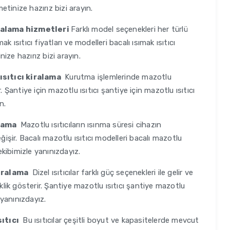
metinize hazırız bizi arayın.
iralama hizmetleri
Farklı model seçenekleri her türlü
 ısıtıcı fiyatları ve modelleri bacalı ısımak ısıtıcı
nize hazırız bizi arayın.
 ısıtıcı kiralama
Kurutma işlemlerinde mazotlu
ır. Şantiye için mazotlu ısıtıcı şantiye için mazotlu ısıtıcı
n.
alama
Mazotlu ısıtıcıların ısınma süresi cihazın
ğişir. Bacalı mazotlu ısıtıcı modelleri bacalı mazotlu
ekibimizle yanınızdayız.
kiralama
Dizel ısıtıcılar farklı güç seçenekleri ile gelir ve
iklik gösterir. Şantiye mazotlu ısıtıcı şantiye mazotlu
 yanınızdayız.
sıtıcı
Bu ısıtıcılar çeşitli boyut ve kapasitelerde mevcut