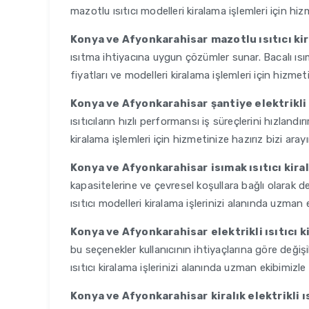
mazotlu ısıtıcı modelleri kiralama işlemleri için hiz
Konya ve Afyonkarahisar
mazotlu ısıtıcı k
ısıtma ihtiyacına uygun çözümler sunar. Bacalı ısımak
fiyatları ve modelleri kiralama işlemleri için hizmeti
Konya ve Afyonkarahisar
şantiye elektrikli
ısıtıcıların hızlı performansı iş süreçlerini hızlandır
kiralama işlemleri için hizmetinize hazırız bizi arayı
Konya ve Afyonkarahisar
isımak ısıtıcı kir
kapasitelerine ve çevresel koşullara bağlı olarak de
ısıtıcı modelleri kiralama işlerinizi alanında uzman 
Konya ve Afyonkarahisar
elektrikli ısıtıcı 
bu seçenekler kullanıcının ihtiyaçlarına göre değiş
ısıtıcı kiralama işlerinizi alanında uzman ekibimizle
Konya ve Afyonkarahisar
kiralık elektrikli ı