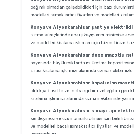
bağımlı olmadan çalışabildikleri için bazı durumlarda 
modelleri ısımak ısıtıcı fiyatları ve modelleri kirala
Konya ve Afyonkarahisar
şantiye elektrikli
ısıtma süreçlerinde enerji kayıplarını minimize eder. 
ve modelleri kiralama işlemleri için hizmetinize hazı
Konya ve Afyonkarahisar
depo mazotlu ısıt
sayesinde büyük miktarda ısı üretme kapasitesine sah
ısıtıcı kiralama işlerinizi alanında uzman ekibimizle
Konya ve Afyonkarahisar
kapalı alan mazotl
oldukça basittir ve herhangi bir özel eğitim ger
kiralama işlerinizi alanında uzman ekibimizle yanın
Konya ve Afyonkarahisar
sanayi tipi elektr
sertleşmesi ve uzun ömürlü olması için belirli bir sıc
ve modelleri bacalı ısımak ısıtıcı fiyatları ve model