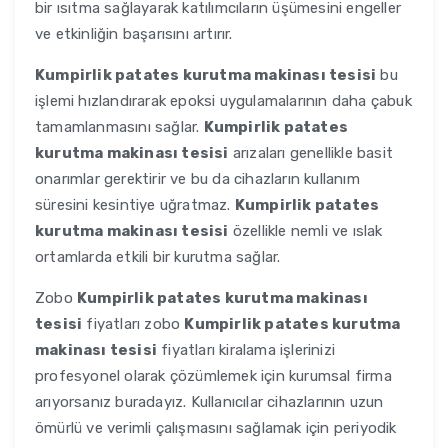
bir ısıtma sağlayarak katılımcıların üşümesini engeller
ve etkinliğin başarısını artırır.
Kumpirlik patates kurutma makinası tesisi
bu
işlemi hızlandırarak epoksi uygulamalarının daha çabuk
tamamlanmasını sağlar.
Kumpirlik patates
kurutma makinası tesisi
arızaları genellikle basit
onarımlar gerektirir ve bu da cihazların kullanım
süresini kesintiye uğratmaz.
Kumpirlik patates
kurutma makinası tesisi
özellikle nemli ve ıslak
ortamlarda etkili bir kurutma sağlar.
Zobo
Kumpirlik patates kurutma makinası
tesisi
fiyatları zobo
Kumpirlik patates kurutma
makinası tesisi
fiyatları kiralama işlerinizi
profesyonel olarak çözümlemek için kurumsal firma
arıyorsanız buradayız. Kullanıcılar cihazlarının uzun
ömürlü ve verimli çalışmasını sağlamak için periyodik