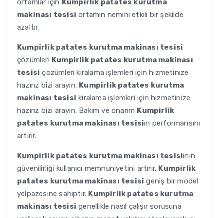
ortamlar için
Kumpirlik patates kurutma
makinası tesisi
ortamın nemini etkili bir şekilde
azaltır.
Kumpirlik patates kurutma makinası tesisi
çözümleri
Kumpirlik patates kurutma makinası
tesisi
çözümleri kiralama işlemleri için hizmetinize
hazırız bizi arayın.
Kumpirlik patates kurutma
makinası tesisi
kiralama işlemleri için hizmetinize
hazırız bizi arayın. Bakım ve onarım
Kumpirlik
patates kurutma makinası tesisi
ın performansını
artırır.
Kumpirlik patates kurutma makinası tesisi
ının
güvenilirliği kullanıcı memnuniyetini artırır.
Kumpirlik
patates kurutma makinası tesisi
geniş bir model
yelpazesine sahiptir.
Kumpirlik patates kurutma
makinası tesisi
genellikle nasıl çalışır sorusuna