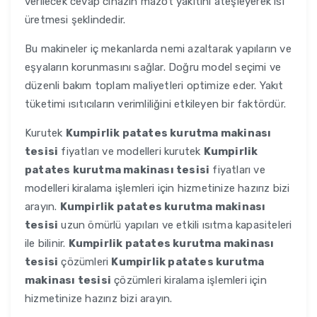
verilecek cevap cihazın mazot yakıtını ateşleyerek ısı
üretmesi şeklindedir.
Bu makineler iç mekanlarda nemi azaltarak yapıların ve
eşyaların korunmasını sağlar. Doğru model seçimi ve
düzenli bakım toplam maliyetleri optimize eder. Yakıt
tüketimi ısıtıcıların verimliliğini etkileyen bir faktördür.
Kurutek
Kumpirlik patates kurutma makinası
tesisi
fiyatları ve modelleri kurutek
Kumpirlik
patates kurutma makinası tesisi
fiyatları ve
modelleri kiralama işlemleri için hizmetinize hazırız bizi
arayın.
Kumpirlik patates kurutma makinası
tesisi
uzun ömürlü yapıları ve etkili ısıtma kapasiteleri
ile bilinir.
Kumpirlik patates kurutma makinası
tesisi
çözümleri
Kumpirlik patates kurutma
makinası tesisi
çözümleri kiralama işlemleri için
hizmetinize hazırız bizi arayın.