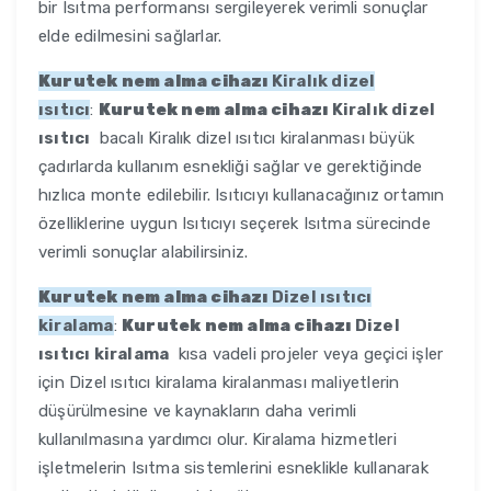
bir Isıtma performansı sergileyerek verimli sonuçlar
elde edilmesini sağlarlar.
Kurutek nem alma cihazı
Kiralık dizel
ısıtıcı
:
Kurutek nem alma cihazı
Kiralık dizel
ısıtıcı
bacalı Kiralık dizel ısıtıcı kiralanması büyük
çadırlarda kullanım esnekliği sağlar ve gerektiğinde
hızlıca monte edilebilir. Isıtıcıyı kullanacağınız ortamın
özelliklerine uygun Isıtıcıyı seçerek Isıtma sürecinde
verimli sonuçlar alabilirsiniz.
Kurutek nem alma cihazı
Dizel ısıtıcı
kiralama
:
Kurutek nem alma cihazı
Dizel
ısıtıcı kiralama
kısa vadeli projeler veya geçici işler
için Dizel ısıtıcı kiralama kiralanması maliyetlerin
düşürülmesine ve kaynakların daha verimli
kullanılmasına yardımcı olur. Kiralama hizmetleri
işletmelerin Isıtma sistemlerini esneklikle kullanarak