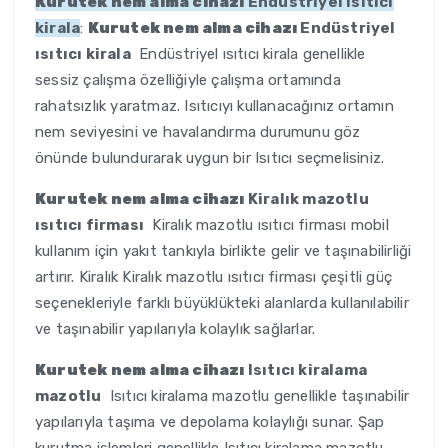
Kurutek nem alma cihazı
Endüstriyel ısıtıcı
kirala
:
Kurutek nem alma cihazı
Endüstriyel
ısıtıcı kirala
Endüstriyel ısıtıcı kirala genellikle
sessiz çalışma özelliğiyle çalışma ortamında
rahatsızlık yaratmaz. Isıtıcıyı kullanacağınız ortamın
nem seviyesini ve havalandırma durumunu göz
önünde bulundurarak uygun bir Isıtıcı seçmelisiniz.
Kurutek nem alma cihazı
Kiralık mazotlu
ısıtıcı firması
Kiralık mazotlu ısıtıcı firması mobil
kullanım için yakıt tankıyla birlikte gelir ve taşınabilirliği
artırır. Kiralık Kiralık mazotlu ısıtıcı firması çeşitli güç
seçenekleriyle farklı büyüklükteki alanlarda kullanılabilir
ve taşınabilir yapılarıyla kolaylık sağlarlar.
Kurutek nem alma cihazı
Isıtıcı kiralama
mazotlu
Isıtıcı kiralama mazotlu genellikle taşınabilir
yapılarıyla taşıma ve depolama kolaylığı sunar. Şap