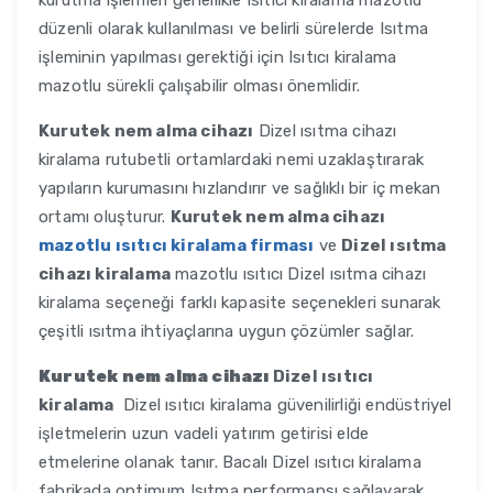
kurutma işlemleri genellikle Isıtıcı kiralama mazotlu
düzenli olarak kullanılması ve belirli sürelerde Isıtma
işleminin yapılması gerektiği için Isıtıcı kiralama
mazotlu sürekli çalışabilir olması önemlidir.
Kurutek nem alma cihazı
Dizel ısıtma cihazı
kiralama rutubetli ortamlardaki nemi uzaklaştırarak
yapıların kurumasını hızlandırır ve sağlıklı bir iç mekan
ortamı oluşturur.
Kurutek nem alma cihazı
mazotlu ısıtıcı kiralama firması
ve
Dizel ısıtma
cihazı kiralama
mazotlu ısıtıcı Dizel ısıtma cihazı
kiralama seçeneği farklı kapasite seçenekleri sunarak
çeşitli ısıtma ihtiyaçlarına uygun çözümler sağlar.
Kurutek nem alma cihazı
Dizel ısıtıcı
kiralama
Dizel ısıtıcı kiralama güvenilirliği endüstriyel
işletmelerin uzun vadeli yatırım getirisi elde
etmelerine olanak tanır. Bacalı Dizel ısıtıcı kiralama
fabrikada optimum Isıtma performansı sağlayarak