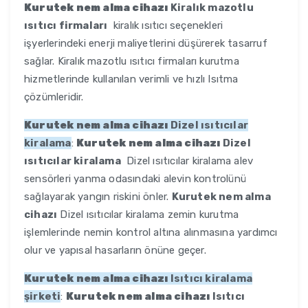
Kurutek nem alma cihazı
Kiralık mazotlu
ısıtıcı firmaları
kiralık ısıtıcı seçenekleri
işyerlerindeki enerji maliyetlerini düşürerek tasarruf
sağlar. Kiralık mazotlu ısıtıcı firmaları kurutma
hizmetlerinde kullanılan verimli ve hızlı Isıtma
çözümleridir.
Kurutek nem alma cihazı
Dizel ısıtıcılar
kiralama
:
Kurutek nem alma cihazı
Dizel
ısıtıcılar kiralama
Dizel ısıtıcılar kiralama alev
sensörleri yanma odasındaki alevin kontrolünü
sağlayarak yangın riskini önler.
Kurutek nem alma
cihazı
Dizel ısıtıcılar kiralama zemin kurutma
işlemlerinde nemin kontrol altına alınmasına yardımcı
olur ve yapısal hasarların önüne geçer.
Kurutek nem alma cihazı
Isıtıcı kiralama
şirketi
:
Kurutek nem alma cihazı
Isıtıcı