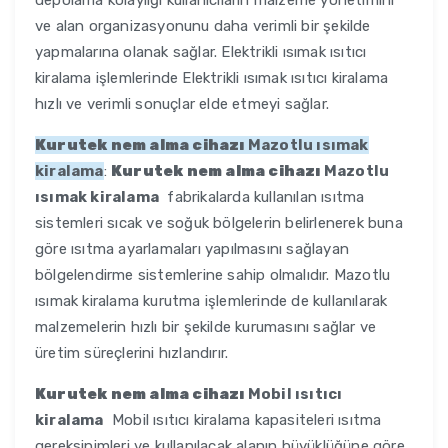
depolama kolaylığı kullanıcıların malzeme yönetimini
ve alan organizasyonunu daha verimli bir şekilde
yapmalarına olanak sağlar. Elektrikli ısımak ısıtıcı
kiralama işlemlerinde Elektrikli ısımak ısıtıcı kiralama
hızlı ve verimli sonuçlar elde etmeyi sağlar.
Kurutek nem alma cihazı
Mazotlu ısımak
kiralama
:
Kurutek nem alma cihazı
Mazotlu
ısımak kiralama
fabrikalarda kullanılan ısıtma
sistemleri sıcak ve soğuk bölgelerin belirlenerek buna
göre ısıtma ayarlamaları yapılmasını sağlayan
bölgelendirme sistemlerine sahip olmalıdır. Mazotlu
ısımak kiralama kurutma işlemlerinde de kullanılarak
malzemelerin hızlı bir şekilde kurumasını sağlar ve
üretim süreçlerini hızlandırır.
Kurutek nem alma cihazı
Mobil ısıtıcı
kiralama
Mobil ısıtıcı kiralama kapasiteleri ısıtma
gereksinimleri ve kullanılacak alanın büyüklüğüne göre