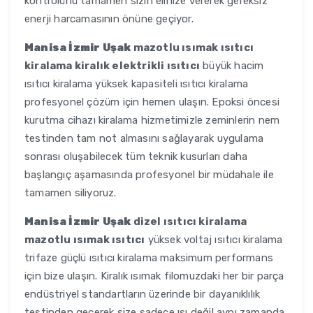
kontrolünü tamamen sizin elinize vererek gereksiz
enerji harcamasının önüne geçiyor.
Manisa İzmir Uşak
mazotlu ısımak ısıtıcı
kiralama kiralık elektrikli ısıtıcı
büyük hacim
ısıtıcı kiralama yüksek kapasiteli ısıtıcı kiralama
profesyonel çözüm için hemen ulaşın. Epoksi öncesi
kurutma cihazı kiralama hizmetimizle zeminlerin nem
testinden tam not almasını sağlayarak uygulama
sonrası oluşabilecek tüm teknik kusurları daha
başlangıç aşamasında profesyonel bir müdahale ile
tamamen siliyoruz.
Manisa İzmir Uşak
dizel ısıtıcı kiralama
mazotlu ısımak ısıtıcı
yüksek voltaj ısıtıcı kiralama
trifaze güçlü ısıtıcı kiralama maksimum performans
için bize ulaşın. Kiralık ısımak filomuzdaki her bir parça
endüstriyel standartların üzerinde bir dayanıklılık
testinden geçerek size sadece ısı değil aynı zamanda