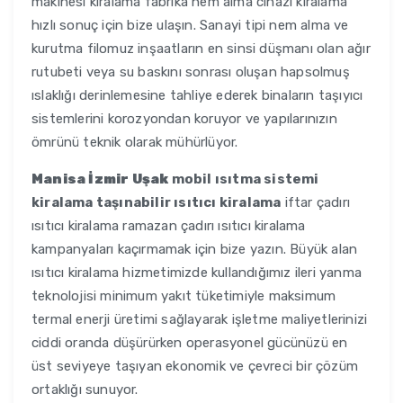
makinesi kiralama fabrika nem alma cihazı kiralama
hızlı sonuç için bize ulaşın. Sanayi tipi nem alma ve
kurutma filomuz inşaatların en sinsi düşmanı olan ağır
rutubeti veya su baskını sonrası oluşan hapsolmuş
ıslaklığı derinlemesine tahliye ederek binaların taşıyıcı
sistemlerini korozyondan koruyor ve yapılarınızın
ömrünü teknik olarak mühürlüyor.
Manisa İzmir Uşak
mobil ısıtma sistemi
kiralama taşınabilir ısıtıcı kiralama
iftar çadırı
ısıtıcı kiralama ramazan çadırı ısıtıcı kiralama
kampanyaları kaçırmamak için bize yazın. Büyük alan
ısıtıcı kiralama hizmetimizde kullandığımız ileri yanma
teknolojisi minimum yakıt tüketimiyle maksimum
termal enerji üretimi sağlayarak işletme maliyetlerinizi
ciddi oranda düşürürken operasyonel gücünüzü en
üst seviyeye taşıyan ekonomik ve çevreci bir çözüm
ortaklığı sunuyor.