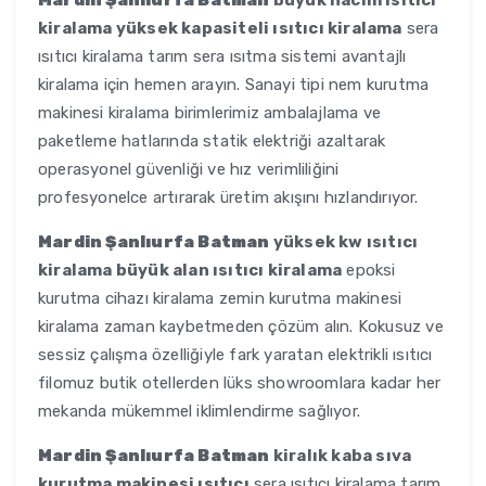
Mardin Şanlıurfa Batman
büyük hacim ısıtıcı
kiralama yüksek kapasiteli ısıtıcı kiralama
sera
ısıtıcı kiralama tarım sera ısıtma sistemi avantajlı
kiralama için hemen arayın. Sanayi tipi nem kurutma
makinesi kiralama birimlerimiz ambalajlama ve
paketleme hatlarında statik elektriği azaltarak
operasyonel güvenliği ve hız verimliliğini
profesyonelce artırarak üretim akışını hızlandırıyor.
Mardin Şanlıurfa Batman
yüksek kw ısıtıcı
kiralama büyük alan ısıtıcı kiralama
epoksi
kurutma cihazı kiralama zemin kurutma makinesi
kiralama zaman kaybetmeden çözüm alın. Kokusuz ve
sessiz çalışma özelliğiyle fark yaratan elektrikli ısıtıcı
filomuz butik otellerden lüks showroomlara kadar her
mekanda mükemmel iklimlendirme sağlıyor.
Mardin Şanlıurfa Batman
kiralık kaba sıva
kurutma makinesi ısıtıcı
sera ısıtıcı kiralama tarım