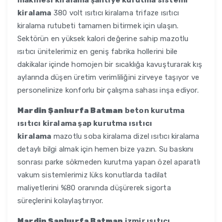
makinesi kiralama şantiye kurutma sistemi
kiralama
380 volt ısıtıcı kiralama trifaze ısıtıcı
kiralama rutubeti tamamen bitirmek için ulaşın.
Sektörün en yüksek kalori değerine sahip mazotlu
ısıtıcı ünitelerimiz en geniş fabrika hollerini bile
dakikalar içinde homojen bir sıcaklığa kavuşturarak kış
aylarında düşen üretim verimliliğini zirveye taşıyor ve
personelinize konforlu bir çalışma sahası inşa ediyor.
Mardin Şanlıurfa Batman
beton kurutma
ısıtıcı kiralama şap kurutma ısıtıcı
kiralama
mazotlu soba kiralama dizel ısıtıcı kiralama
detaylı bilgi almak için hemen bize yazın. Su baskını
sonrası parke sökmeden kurutma yapan özel aparatlı
vakum sistemlerimiz lüks konutlarda tadilat
maliyetlerini %80 oranında düşürerek sigorta
süreçlerini kolaylaştırıyor.
Mardin Şanlıurfa Batman
izmir ısıtıcı