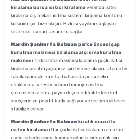
kiralama bursa ısıtıcı kiralama
veranda ısıtıcı
kiralama dış mekan ısıtma sistemi kiralama konforlu
kullanım için bize ulaşın. Hızlı ısı yayılımı sağlayan
sistemler zaman tasarrufu sağlar.
Mardin Şanlıurfa Batman
parke öncesi şap
kurutma makinesi kiralama alçı sıva kurutma
makinesi
hızlı ısıtma makinesi kiralama güçlü ısıtıcı
kiralama acil ihtiyaçlarınız için hemen ulaşın. Otomotiv
fabrikalarındaki montaj hatlarında personelin
odaklanma süresini artıran homojen ısıtma
çözümlerimiz hata payını düşürerek kalite kontrol
süreçlerinize pozitif katkı sağlıyor ve üretim kalitesini
stabilize ediyor.
Mardin Şanlıurfa Batman
kiralık mazotlu
ısıtıcı kiralama
iftar çadırı ısıtıcı kiralama ramazan
çadırı ısıtıcı kiralama kampanyaları kaçırmamak için