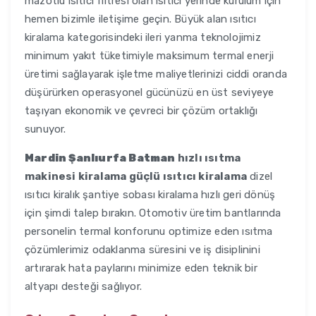
mazotlu ısıtıcı filtresi olan ısıtıcı yerinde kurulum için
hemen bizimle iletişime geçin. Büyük alan ısıtıcı
kiralama kategorisindeki ileri yanma teknolojimiz
minimum yakıt tüketimiyle maksimum termal enerji
üretimi sağlayarak işletme maliyetlerinizi ciddi oranda
düşürürken operasyonel gücünüzü en üst seviyeye
taşıyan ekonomik ve çevreci bir çözüm ortaklığı
sunuyor.
Mardin Şanlıurfa Batman
hızlı ısıtma
makinesi kiralama güçlü ısıtıcı kiralama
dizel
ısıtıcı kiralık şantiye sobası kiralama hızlı geri dönüş
için şimdi talep bırakın. Otomotiv üretim bantlarında
personelin termal konforunu optimize eden ısıtma
çözümlerimiz odaklanma süresini ve iş disiplinini
artırarak hata paylarını minimize eden teknik bir
altyapı desteği sağlıyor.