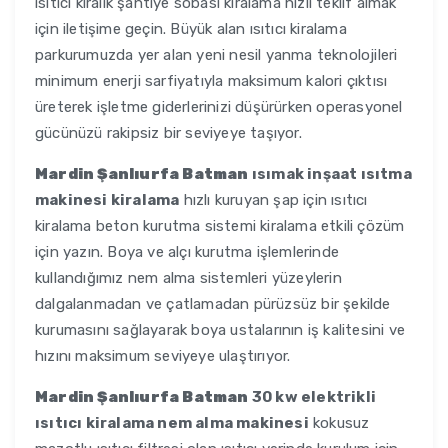
ısıtıcı kiralık şantiye sobası kiralama hızlı teklif almak
için iletişime geçin. Büyük alan ısıtıcı kiralama
parkurumuzda yer alan yeni nesil yanma teknolojileri
minimum enerji sarfiyatıyla maksimum kalori çıktısı
üreterek işletme giderlerinizi düşürürken operasyonel
gücünüzü rakipsiz bir seviyeye taşıyor.
Mardin Şanlıurfa Batman
ısımak inşaat ısıtma
makinesi kiralama
hızlı kuruyan şap için ısıtıcı
kiralama beton kurutma sistemi kiralama etkili çözüm
için yazın. Boya ve alçı kurutma işlemlerinde
kullandığımız nem alma sistemleri yüzeylerin
dalgalanmadan ve çatlamadan pürüzsüz bir şekilde
kurumasını sağlayarak boya ustalarının iş kalitesini ve
hızını maksimum seviyeye ulaştırıyor.
Mardin Şanlıurfa Batman
30 kw elektrikli
ısıtıcı kiralama nem alma makinesi
kokusuz