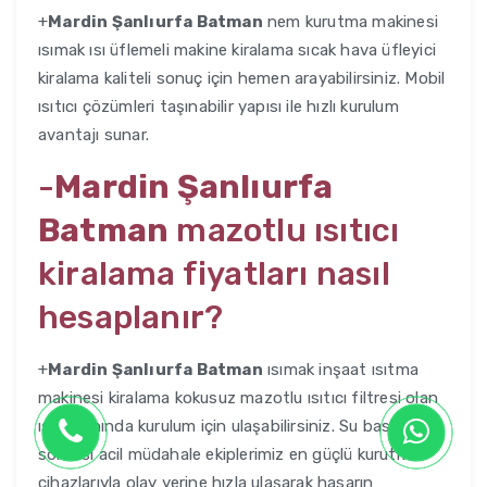
+
Mardin Şanlıurfa Batman
nem kurutma makinesi
ısımak ısı üflemeli makine kiralama sıcak hava üfleyici
kiralama kaliteli sonuç için hemen arayabilirsiniz. Mobil
ısıtıcı çözümleri taşınabilir yapısı ile hızlı kurulum
avantajı sunar.
-
Mardin Şanlıurfa
Batman
mazotlu ısıtıcı
kiralama fiyatları nasıl
hesaplanır?
+
Mardin Şanlıurfa Batman
ısımak inşaat ısıtma
makinesi kiralama kokusuz mazotlu ısıtıcı filtresi olan
ısıtıcı anında kurulum için ulaşabilirsiniz. Su baskını
sonrası acil müdahale ekiplerimiz en güçlü kurutma
cihazlarıyla olay yerine hızla ulaşarak hasarın