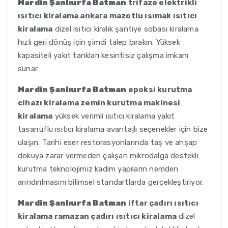
Mardin Şanlıurfa Batman
trifaze elektrikli
ısıtıcı kiralama ankara mazotlu ısımak ısıtıcı
kiralama
dizel ısıtıcı kiralık şantiye sobası kiralama
hızlı geri dönüş için şimdi talep bırakın. Yüksek
kapasiteli yakıt tankları kesintisiz çalışma imkanı
sunar.
Mardin Şanlıurfa Batman
epoksi kurutma
cihazı kiralama zemin kurutma makinesi
kiralama
yüksek verimli ısıtıcı kiralama yakıt
tasarruflu ısıtıcı kiralama avantajlı seçenekler için bize
ulaşın. Tarihi eser restorasyonlarında taş ve ahşap
dokuya zarar vermeden çalışan mikrodalga destekli
kurutma teknolojimiz kadim yapıların nemden
arındırılmasını bilimsel standartlarda gerçekleştiriyor.
Mardin Şanlıurfa Batman
iftar çadırı ısıtıcı
kiralama ramazan çadırı ısıtıcı kiralama
dizel