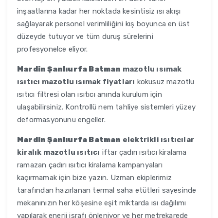
inşaatlarına kadar her noktada kesintisiz ısı akışı
sağlayarak personel verimliliğini kış boyunca en üst
düzeyde tutuyor ve tüm duruş sürelerini
profesyonelce eliyor.
Mardin Şanlıurfa Batman
mazotlu ısımak
ısıtıcı mazotlu ısımak fiyatları
kokusuz mazotlu
ısıtıcı filtresi olan ısıtıcı anında kurulum için
ulaşabilirsiniz. Kontrollü nem tahliye sistemleri yüzey
deformasyonunu engeller.
Mardin Şanlıurfa Batman
elektrikli ısıtıcılar
kiralık mazotlu ısıtıcı
iftar çadırı ısıtıcı kiralama
ramazan çadırı ısıtıcı kiralama kampanyaları
kaçırmamak için bize yazın. Uzman ekiplerimiz
tarafından hazırlanan termal saha etütleri sayesinde
mekanınızın her köşesine eşit miktarda ısı dağılımı
yapılarak enerji israfı önleniyor ve her metrekarede