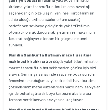
şantiye sobası kiralama
yüksek verimli ısıtıcı
kiralama yakıt tasarruflu ısıtıcı kiralama avantajlı
seçenekler için bize ulaşın. Yeni nesil ısıtıcılarımızın
sahip olduğu akıllı sensörler ortam sıcaklığı
hedeflenen seviyeye geldiğinde yakıt tüketimini
otomatik olarak durdurarak işletmenize maksimum
tasarruf sağlayan otonom bir çalışma sistemi
sunuyor.
Mardin Şanlıurfa Batman
mazotlu ısıtma
makinesi kiralık ısıtıcı
düşük yakıt tüketimli ısıtıcı
mazot tasarruflu ısıtıcı beklemeden çözüm için bizi
arayın. Gemi inşa sanayinde raspa ve boya süreçleri
öncesinde sunduğumuz yüksek debili hava kurutma
çözümlerimiz metal yüzeylerdeki mikro nemi saniyeler
içinde buharlaştırarak boya kalitesini uluslararası
tersane sertifikasyon seviyesine ulaştırıyor.