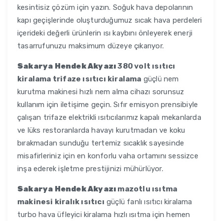
kesintisiz çözüm için yazın. Soğuk hava depolarının
kapı geçişlerinde oluşturduğumuz sıcak hava perdeleri
içerideki değerli ürünlerin ısı kaybını önleyerek enerji
tasarrufunuzu maksimum düzeye çıkarıyor.
Sakarya Hendek Akyazı
380 volt ısıtıcı
kiralama trifaze ısıtıcı kiralama
güçlü nem
kurutma makinesi hızlı nem alma cihazı sorunsuz
kullanım için iletişime geçin. Sıfır emisyon prensibiyle
çalışan trifaze elektrikli ısıtıcılarımız kapalı mekanlarda
ve lüks restoranlarda havayı kurutmadan ve koku
bırakmadan sunduğu tertemiz sıcaklık sayesinde
misafirleriniz için en konforlu vaha ortamını sessizce
inşa ederek işletme prestijinizi mühürlüyor.
Sakarya Hendek Akyazı
mazotlu ısıtma
makinesi kiralık ısıtıcı
güçlü fanlı ısıtıcı kiralama
turbo hava üfleyici kiralama hızlı ısıtma için hemen