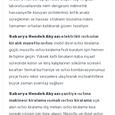
laboratuvarlarında nem dengesini milimetrik
hassasiyetle koruyan ünitelerimiz kritik analiz
süreçlerinin ve hassas stokların bozulma riskini
tamamen ortadan kaldırarak güven tazeliyor.
Sakarya Hendek Akyazı
elektrikli ısıtıcılar
kiralık mazotlu ısıtıcı
mobil dizel ısıtıcı kiralama
güçlü mazotlu ısıtıcı kiralama hızlı kurulum için hemen
iletişime geçin. Yüksek katlı binaların kaba inşaat
sürecinde kolon ve kiriş kalıplarının sökülme süresini
kısaltan termal battaniye ve ısıtıcı kombinasyonumuz
proje hızını rekor seviyelere ulaştırarak müteahhitlere
büyük zaman avantajı sağlıyor.
Sakarya Hendek Akyazı
şantiye ısıtma
makinesi kiralama ısımak ısıtıcı kiralama
açık
alan ısıtıcı kiralama dış mekan ısıtıcı kiralama kısa
sürede çözüm için bize ulaşın. Mazotlu ve dizel ısıtıcı