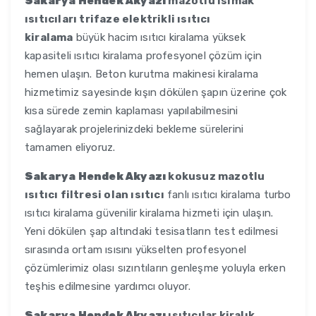
Sakarya Hendek Akyazı
mazotlu ısımak
ısıtıcıları trifaze elektrikli ısıtıcı
kiralama
büyük hacim ısıtıcı kiralama yüksek
kapasiteli ısıtıcı kiralama profesyonel çözüm için
hemen ulaşın. Beton kurutma makinesi kiralama
hizmetimiz sayesinde kışın dökülen şapın üzerine çok
kısa sürede zemin kaplaması yapılabilmesini
sağlayarak projelerinizdeki bekleme sürelerini
tamamen eliyoruz.
Sakarya Hendek Akyazı
kokusuz mazotlu
ısıtıcı filtresi olan ısıtıcı
fanlı ısıtıcı kiralama turbo
ısıtıcı kiralama güvenilir kiralama hizmeti için ulaşın.
Yeni dökülen şap altındaki tesisatların test edilmesi
sırasında ortam ısısını yükselten profesyonel
çözümlerimiz olası sızıntıların genleşme yoluyla erken
teşhis edilmesine yardımcı oluyor.
Sakarya Hendek Akyazı
ısıtıcılar kiralık