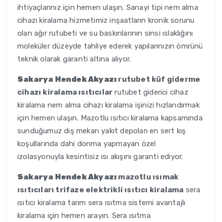
ihtiyaçlarınız için hemen ulaşın. Sanayi tipi nem alma
cihazı kiralama hizmetimiz inşaatların kronik sorunu
olan ağır rutubeti ve su baskınlarının sinsi ıslaklığını
moleküler düzeyde tahliye ederek yapılarınızın ömrünü
teknik olarak garanti altına alıyor.
Sakarya Hendek Akyazı
rutubet küf giderme
cihazı kiralama ısıtıcılar
rutubet giderici cihaz
kiralama nem alma cihazı kiralama işinizi hızlandırmak
için hemen ulaşın. Mazotlu ısıtıcı kiralama kapsamında
sunduğumuz dış mekan yakıt depoları en sert kış
koşullarında dahi donma yapmayan özel
izolasyonuyla kesintisiz ısı akışını garanti ediyor.
Sakarya Hendek Akyazı
mazotlu ısımak
ısıtıcıları trifaze elektrikli ısıtıcı kiralama
sera
ısıtıcı kiralama tarım sera ısıtma sistemi avantajlı
kiralama için hemen arayın. Sera ısıtma