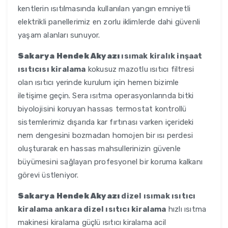
kentlerin ısıtılmasında kullanılan yangın emniyetli
elektrikli panellerimiz en zorlu iklimlerde dahi güvenli
yaşam alanları sunuyor.
Sakarya Hendek Akyazı
ısımak kiralık inşaat
ısıtıcısı kiralama
kokusuz mazotlu ısıtıcı filtresi
olan ısıtıcı yerinde kurulum için hemen bizimle
iletişime geçin. Sera ısıtma operasyonlarında bitki
biyolojisini koruyan hassas termostat kontrollü
sistemlerimiz dışarıda kar fırtınası varken içerideki
nem dengesini bozmadan homojen bir ısı perdesi
oluşturarak en hassas mahsullerinizin güvenle
büyümesini sağlayan profesyonel bir koruma kalkanı
görevi üstleniyor.
Sakarya Hendek Akyazı
dizel ısımak ısıtıcı
kiralama ankara dizel ısıtıcı kiralama
hızlı ısıtma
makinesi kiralama güçlü ısıtıcı kiralama acil