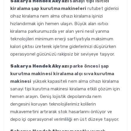
Sakarya Hendek Akyazı
sanayi tipi ısıtıcı
kiralama şap kurutma makineleri
rutubet giderici
cihaz kiralama nem alma cihazı kiralama işinizi
hızlandırmak için hemen ulaşın. Büyük alan ısıtıcı
kiralama parkurumuzda yer alan yeni nesil yanma
teknolojileri minimum enerji sarfiyatıyla maksimum
kalori çıktısı üreterek işletme giderlerinizi düşürürken
operasyonel gücünüzü rakipsiz bir seviyeye taşıyor.
Sakarya Hendek Akyazı
parke öncesi şap
kurutma makinesi kiralama alçı sıva kurutma
makinesi
yüksek kapasiteli nem alma cihazı kiralama
sanayi tipi kurutma makinesi kiralama etkili çözüm için
hemen arayın. Geniş lojistik depolarında nem
dengesini koruyan teknolojilerimiz kolilerin
mukavemetini artırarak stok hasarlarını önlüyor ve
depo içi operasyonel verimliliği en üst düzeye taşıyor.