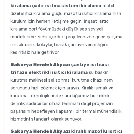
kiralama çadır ısıtma sistemi kiralama
mobil
dizel ısıtıcı kiralama güçlü mazotlu ısıtıcı kiralama hızlı
kurulum için hemen iletişime geçin. İnşaat ısıtıcı
kiralama portföyümüzdeki düşük ses seviyeli
modellerimiz şehir içindeki projelerinizde gece çalışma
izni almanızı kolaylaştırarak şantiye verimliliğini
kesintisiz hale getiriyor.
Sakarya Hendek Akyazı
şantiye ısıtıcısı
trifaze elektrikli ısıtıcı kiralama
su baskını
kurutma makinesi sel sonrası kurutma cihazı nem
sorununu hızlı çözmek için arayın. Kiralık ısımak ve
kurutma teknolojilerinde sunduğumuz bu teknik
derinlik sadece bir cihaz teslimatı değil projenizin
başarısını hedefleyen kapsamlı bir termal mühendislik
hizmetini standart olarak sunuyor.
Sakarya Hendek Akyazı
kiralık mazotlu ısıtıcı