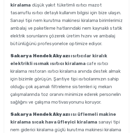
kiralama
düşük yakıt tüketimli ısıtıcı mazot
tasarruflu ısıtıcı detaylı kullanım bilgisi için bize ulaşın.
Sanayi tipi nem kurutma makinesi kiralama birimlerimiz
ambalaj ve paketleme hatlarındaki nem kaynaklı statik
elektrik sorunlarını çözerek üretim hızını ve ambalaj
bütünlüğünü profesyonelce optimize ediyor.
Sakarya Hendek Akyazı
ısıtıcılar kiralık
elektrikli ısımak ısıtıcı kiralama
cafe ısıtıcı
kiralama restoran ısıtıcı kiralama anında destek almak
için bizimle görüşün. Şantiye tipi ısıtıcılarımızın sahip
olduğu çok aşamalı filtreleme sistemleri iç mekan
çalışmalarında toz oranını minimize ederek personelin
sağlığını ve çalışma motivasyonunu koruyor.
Sakarya Hendek Akyazı
ısı üflemeli makine
kiralama sıcak hava üfleyici kiralama
sanayi tipi
nem giderici kiralama güçlü kurutma makinesi kiralama