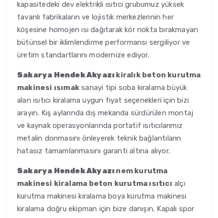
kapasitedeki dev elektrikli ısıtıcı grubumuz yüksek
tavanlı fabrikaların ve lojistik merkezlerinin her
köşesine homojen ısı dağıtarak kör nokta bırakmayan
bütünsel bir iklimlendirme performansı sergiliyor ve
üretim standartlarını modernize ediyor.
Sakarya Hendek Akyazı
kiralık beton kurutma
makinesi ısımak
sanayi tipi soba kiralama büyük
alan ısıtıcı kiralama uygun fiyat seçenekleri için bizi
arayın. Kış aylarında dış mekanda sürdürülen montaj
ve kaynak operasyonlarında portatif ısıtıcılarımız
metalin donmasını önleyerek teknik bağlantıların
hatasız tamamlanmasını garanti altına alıyor.
Sakarya Hendek Akyazı
nem kurutma
makinesi kiralama beton kurutma ısıtıcı
alçı
kurutma makinesi kiralama boya kurutma makinesi
kiralama doğru ekipman için bize danışın. Kapalı spor