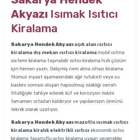
Akyazı
Isımak Isıtıcı
Kiralama
Sakarya Hendek Akyazı
açık alan ısıtıcı
kiralama dış mekan ısıtıcı kiralama
mobil ısıtma
sistemi kiralama taşınabilir ısıtıcı kiralama hızlı çözüm
için hemen yazın. Gelişmiş nem alma cihazı kiralama
filomuz inşaat aşamasındaki ağır rutubeti veya su
baskını sonrası oluşan hapsolmuş ıslaklığı cerrah
titizliğiyle tahliye ederek küf ve korozyon riskini
tamamen ortadan kaldırıyor ve yapılarınızın ömrünü
teknik olarak uzatıyor.
Sakarya Hendek Akyazı
mazotlu ısımak ısıtıcı
kiralama kiralık elektrikli ısıtıcı
ekonomik ısıtıcı
kiralama tasarruflu ısıtıcı kiralama uygun seçenekler