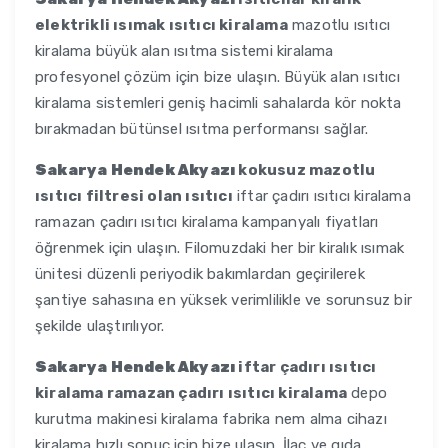
elektrikli ısımak ısıtıcı kiralama
mazotlu ısıtıcı
kiralama büyük alan ısıtma sistemi kiralama
profesyonel çözüm için bize ulaşın. Büyük alan ısıtıcı
kiralama sistemleri geniş hacimli sahalarda kör nokta
bırakmadan bütünsel ısıtma performansı sağlar.
Sakarya Hendek Akyazı
kokusuz mazotlu
ısıtıcı filtresi olan ısıtıcı
iftar çadırı ısıtıcı kiralama
ramazan çadırı ısıtıcı kiralama kampanyalı fiyatları
öğrenmek için ulaşın. Filomuzdaki her bir kiralık ısımak
ünitesi düzenli periyodik bakımlardan geçirilerek
şantiye sahasına en yüksek verimlilikle ve sorunsuz bir
şekilde ulaştırılıyor.
Sakarya Hendek Akyazı
iftar çadırı ısıtıcı
kiralama ramazan çadırı ısıtıcı kiralama
depo
kurutma makinesi kiralama fabrika nem alma cihazı
kiralama hızlı sonuç için bize ulaşın. İlaç ve gıda