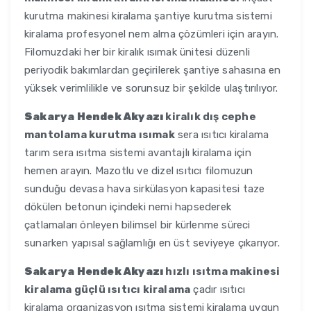
kurutma makinesi kiralama şantiye kurutma sistemi
kiralama profesyonel nem alma çözümleri için arayın.
Filomuzdaki her bir kiralık ısımak ünitesi düzenli
periyodik bakımlardan geçirilerek şantiye sahasına en
yüksek verimlilikle ve sorunsuz bir şekilde ulaştırılıyor.
Sakarya Hendek Akyazı
kiralık dış cephe
mantolama kurutma ısımak
sera ısıtıcı kiralama
tarım sera ısıtma sistemi avantajlı kiralama için
hemen arayın. Mazotlu ve dizel ısıtıcı filomuzun
sunduğu devasa hava sirkülasyon kapasitesi taze
dökülen betonun içindeki nemi hapsederek
çatlamaları önleyen bilimsel bir kürlenme süreci
sunarken yapısal sağlamlığı en üst seviyeye çıkarıyor.
Sakarya Hendek Akyazı
hızlı ısıtma makinesi
kiralama güçlü ısıtıcı kiralama
çadır ısıtıcı
kiralama organizasyon ısıtma sistemi kiralama uygun