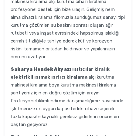
makinesi kiralama alçı kurutma cihazı kiralama
profesyonel destek için bize ulaşın. Gelişmiş nem
alma cihazı kiralama filomuzla sunduğumuz sanayi tipi
kurutma çözümleri su baskını sonrası oluşan ağır
rutubeti veya inşaat evresindeki hapsolmuş ıslaklığı
cerrah titizliğiyle tahliye ederek küf ve korozyon
riskini tamamen ortadan kaldırıyor ve yapılarınızın
ömrünü uzatıyor.
Sakarya Hendek Akyazı
ısıtıcılar kiralık
elektrikli ısımak ısıtıcı kiralama
alçı kurutma
makinesi kiralama boya kurutma makinesi kiralama
şantiyeniz için en doğru çözüm için arayın.
Profesyonel iklimlendirme danışmanlığımız sayesinde
işletmenize en uygun kapasitedeki cihazı seçerek
fazla kapasite kaynaklı gereksiz giderlerin önüne en
baştan geçiyoruz.