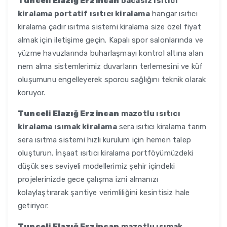
Tunceli Elazığ Erzincan
bacasız ısıtıcı
kiralama portatif ısıtıcı kiralama
hangar ısıtıcı
kiralama çadır ısıtma sistemi kiralama size özel fiyat
almak için iletişime geçin. Kapalı spor salonlarında ve
yüzme havuzlarında buharlaşmayı kontrol altına alan
nem alma sistemlerimiz duvarların terlemesini ve küf
oluşumunu engelleyerek sporcu sağlığını teknik olarak
koruyor.
Tunceli Elazığ Erzincan
mazotlu ısıtıcı
kiralama ısımak kiralama
sera ısıtıcı kiralama tarım
sera ısıtma sistemi hızlı kurulum için hemen talep
oluşturun. İnşaat ısıtıcı kiralama portföyümüzdeki
düşük ses seviyeli modellerimiz şehir içindeki
projelerinizde gece çalışma izni almanızı
kolaylaştırarak şantiye verimliliğini kesintisiz hale
getiriyor.
Tunceli Elazığ Erzincan
mazotlu ısımak