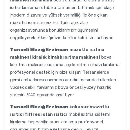
makinesi kiralama
380 volt ısıtıcı kiralama trifaze
ısıtıcı kiralama rutubeti tamamen bitirmek için ulaşın.
Modern dizaynı ve yüksek verimliliği ile öne çıkan
mazotlu ısıtıcılarımız her türlü açık alan
organizasyonunda konuklarınızın üşümesini
engelleyerek etkinliğinizin konfor kalitesini artırıyor.
Tunceli Elazığ Erzincan
mazotlu ısıtma
makinesi kiralık kiralık ısıtma makinesi
boya
kurutma makinesi kiralama alçı kurutma cihazı kiralama
profesyonel destek için bize ulaşın. Tersanelerde
gemi ambarlarının nemden arındırılmasında kullanılan
yüksek debili fanlarımız boya öncesi yüzey hazırlık
süresini %40 oranında kısaltıyor.
Tunceli Elazığ Erzincan
kokusuz mazotlu
ısıtıcı filtresi olan ısıtıcı
mobil ısıtma sistemi
kiralama taşınabilir ısıtıcı kiralama profesyonel
çözümler için bizimle iletişime geçin. Tekstil