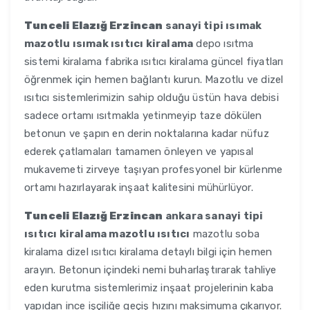
Tunceli Elazığ Erzincan
sanayi tipi ısımak
mazotlu ısımak ısıtıcı kiralama
depo ısıtma
sistemi kiralama fabrika ısıtıcı kiralama güncel fiyatları
öğrenmek için hemen bağlantı kurun. Mazotlu ve dizel
ısıtıcı sistemlerimizin sahip olduğu üstün hava debisi
sadece ortamı ısıtmakla yetinmeyip taze dökülen
betonun ve şapın en derin noktalarına kadar nüfuz
ederek çatlamaları tamamen önleyen ve yapısal
mukavemeti zirveye taşıyan profesyonel bir kürlenme
ortamı hazırlayarak inşaat kalitesini mühürlüyor.
Tunceli Elazığ Erzincan
ankara sanayi tipi
ısıtıcı kiralama mazotlu ısıtıcı
mazotlu soba
kiralama dizel ısıtıcı kiralama detaylı bilgi için hemen
arayın. Betonun içindeki nemi buharlaştırarak tahliye
eden kurutma sistemlerimiz inşaat projelerinin kaba
yapıdan ince işçiliğe geçiş hızını maksimuma çıkarıyor.