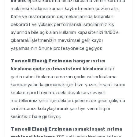
kiralık
epoksi kurutma cihazı kiralama zemin kurutma
makinesi kiralama zaman kaybetmeden çözüm alın.
Kafe ve restoranların dış mekanlarında kullanılan
dekoratif ve yüksek performanslı ısıtıcılarımız kış
aylarında bile açık alan kullanım kapasitenizi %100'e
çıkararak işletmenizin mevsimsel gelir kaybı
yaşamasının önüne profesyonelce geçiyor.
Tunceli Elazığ Erzincan
hangar ısıtıcı
kiralama çadır ısıtma sistemi kiralama
iftar
çadırı ısıtıcı kiralama ramazan çadırı ısıtıcı kiralama
kampanyaları kaçırmamak için bize yazın. İnşaat ısıtıcı
kiralama portföyümüzdeki düşük ses seviyeli
modellerimiz şehir içindeki projelerinizde gece çalışma
izni almanızı kolaylaştırarak şantiye verimliliğini
kesintisiz hale getiriyor.
Tunceli Elazığ Erzincan
ısımak inşaat ısıtma