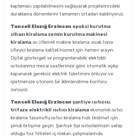
kaplaması yapılabilmesini sağlayarak projelerinizdeki
duraklama dönemlerini tamamen ortadan kaldırıyoruz.
Tunceli Elazığ Erzincan
epoksi kurutma
cihazı kiralama zemin kurutma makinesi
kiralama
ısı üflemeli makine kiralama sıcak hava
üfleyici kiralama kaliteli hizmet için hemen arayın.
Dijital göstergeli ve programlanabilir elektrikli
ısıtıcılarımız mesai saatlerinize göre otomatik açılıp
kapanarak gereksiz elektrik tüketimini önlüyor ve
işletmenize otonom bir iklimlendirme konforu
sunuyor.
Tunceli Elazığ Erzincan
şantiye ısıtıcısı
trifaze elektrikli ısıtıcı kiralama
ekonomik ısıtıcı
kiralama tasarruflu ısıtıcı kiralama hızlı teslimat için
şimdi iletişime geçin. Şantiye tipi ısıtıcılarımızın sahip
olduğu toz filtreleri iç mekan çalışmalarında