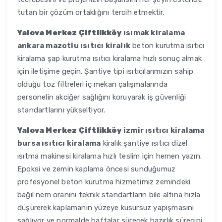
tutan bir çözüm ortaklığını tercih etmektir.
Yalova Merkez Çiftlikköy
ısımak kiralama
ankara mazotlu ısıtıcı kiralık
beton kurutma ısıtıcı
kiralama şap kurutma ısıtıcı kiralama hızlı sonuç almak
için iletişime geçin. Şantiye tipi ısıtıcılarımızın sahip
olduğu toz filtreleri iç mekan çalışmalarında
personelin akciğer sağlığını koruyarak iş güvenliği
standartlarını yükseltiyor.
Yalova Merkez Çiftlikköy
izmir ısıtıcı kiralama
bursa ısıtıcı kiralama
kiralık şantiye ısıtıcı dizel
ısıtma makinesi kiralama hızlı teslim için hemen yazın.
Epoksi ve zemin kaplama öncesi sunduğumuz
profesyonel beton kurutma hizmetimiz zemindeki
bağıl nem oranını teknik standartların bile altına hızla
düşürerek kaplamanın yüzeye kusursuz yapışmasını
sağlıyor ve normalde haftalar sürecek hazırlık sürecini