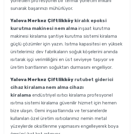
yönetilen profesyonel bir termal yönetim imkanı
sunarak başarınızı mühürlüyor.
Yalova Merkez Çiftlikköy
kiralık epoksi
kurutma makinesi nem alma
inşaat kurutma
makinesi kiralama şantiye kurutma sistemi kiralama
güçlü çözümler için yazın. Isıtma kapasitesi en yüksek
ünitelerimiz dev fabrikaların soğuk köşelerini anında
ısıtarak işçi verimliliğini en üst seviyeye taşıyor ve
üretim bantlarının soğuktan durmasını engelliyor.
Yalova Merkez Çiftlikköy
rutubet giderici
cihaz kiralama nem alma cihazı
kiralama
endüstriyel ısıtıcı kiralama profesyonel
ısıtma sistemi kiralama güvenilir hizmet için hemen
bize ulaşın. Gemi inşaatlarında ve tersanelerde
kullanılan özel üretim ısıtıcılarımız nemin metal
yüzeylerde oksitlenme yapmasını engelleyerek boya