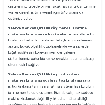
tavanlı fabrikalarda kullanılan ısı geri kazanım
ünitelerimiz tepede biriken sıcak havayı tekrar zemine
yönlendirerek ısıtma verimliliğini %40 oranında
optimize ediyor.
Yalova Merkez Çiftlikköy
mazotlu ısıtma
makinesi kiralama ısıtıcı kiralama
mazotlu soba
kiralama dizel ısıtıcı kiralama detaylı bilgi için hemen
arayın. Büyük ölçekli kütüphanelerde ve arşivlerde
kağıt asiditesini koruyan nem dengeleme
sistemlerimiz paha biçilemez evrakların zamana karşı
direnmesini sağlıyor.
Yalova Merkez Çiftlikköy
hızlı ısıtma
makinesi kiralama güçlü ısıtıcı kiralama
sera
ısıtıcı kiralama tarım sera ısıtma sistemi hızlı kurulum
için hemen talep oluşturun. Bizimle çalışmak sadece
makine kiralamak değil 15 yıllık saha mühendisliği
tecrübesini ve projenizin başarısını her şeyin üstünde