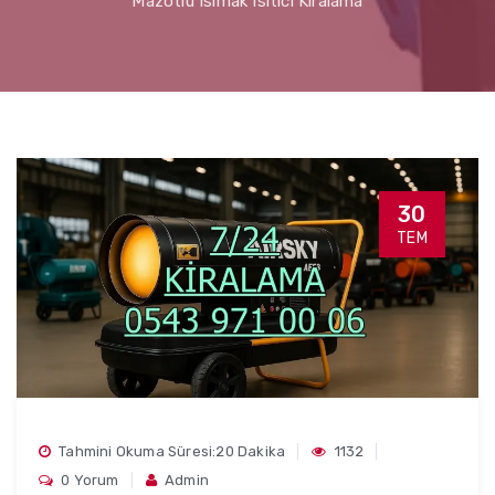
Mazotlu Isımak Isıtıcı Kiralama
30
TEM
Tahmini Okuma Süresi:20 Dakika
1132
0 Yorum
Admin